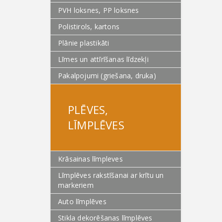
PVH loksnes, PP loksnes
Polistirols, kartons
Plānie plastikāti
Līmes un attīrīšanas līdzekļi
Pakalpojumi (griešana, druka)
PLĒVES,
LĪMPLĒVES
Krāsainas līmpleves
Līmplēves rakstīšanai ar krītu un
markeriem
Auto līmplēves
Stikla dekorēšanas līmplēves