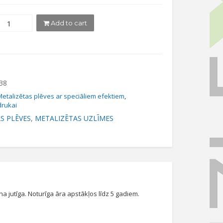
Add to cart
38
Metalizētas plēves ar speciāliem efektiem
,
drukai
S PLĒVES
,
METALIZĒTAS UZLĪMES
na jutīga. Noturīga āra apstākļos līdz 5 gadiem.