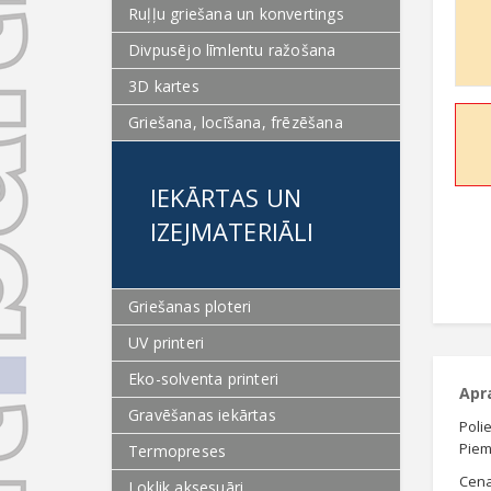
Ruļļu griešana un konvertings
Divpusējo līmlentu ražošana
3D kartes
Griešana, locīšana, frēzēšana
IEKĀRTAS UN
IZEJMATERIĀLI
Griešanas ploteri
UV printeri
Eko-solventa printeri
Apr
Gravēšanas iekārtas
Poli
Piem
Termopreses
Cena
Loklik aksesuāri