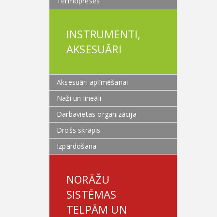
Termopreses
INSTRUMENTI,
AKSESUĀRI
Aksesuāri aplīmēšanai
Naži un lineāli
Darbavietas organizācija
Drošs skrāpis
Izpārdošana
NORĀŽU
SISTĒMAS
TELPĀM UN