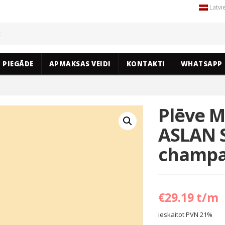
Latvi
PIEGĀDE
APMAKSAS VEIDI
KONTAKTI
WHATSAPP
Plēve M
ASLAN 
champa
€
29.19
t/m
ieskaitot PVN 21%