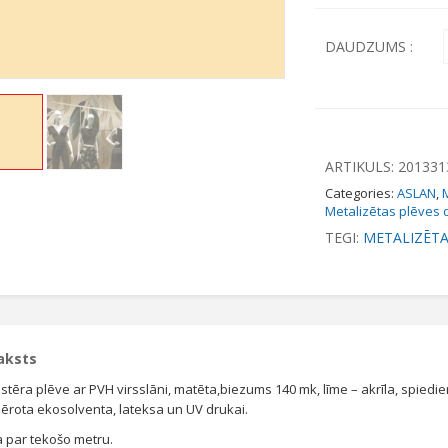
DAUDZUMS :
ARTIKULS:
201331
Categories:
ASLAN
,
Metalizētas plēves 
TEGI:
METALIZĒTA
aksts
estēra plēve ar PVH virsslāni, matēta,biezums 140 mk, līme – akrīla, spiedie
ērota ekosolventa, lateksa un UV drukai.
 par tekošo metru.