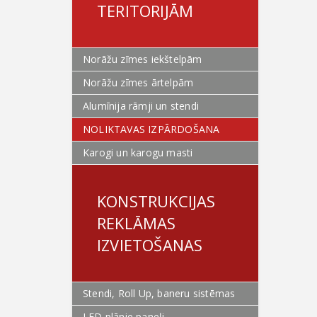
TERITORIJĀM
Norāžu zīmes iekštelpām
Norāžu zīmes ārtelpām
Alumīnija rāmji un stendi
NOLIKTAVAS IZPĀRDOŠANA
Karogi un karogu masti
KONSTRUKCIJAS
REKLĀMAS
IZVIETOŠANAS
Stendi, Roll Up, baneru sistēmas
LED plānie paneļi