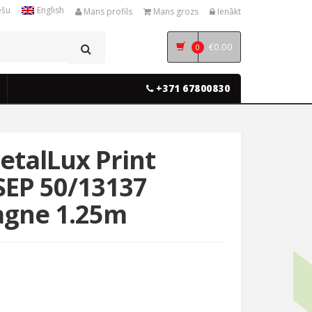
ešu
English
Mans profils
Mans grozs
Ienākt
€
0.00
0
+371 67800830
etalLux Print
SEP 50/13137
gne 1.25m