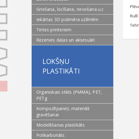
Plēv
Griešana, locīšana, rievošana u.c
Rullī
Iekārtas 3D polimēra uzlīmēm
Tehn
Tintes printeriem
Rezerves daļas un aksesuāri
LOKŠŅU
PLASTIKĀTI
Organiskais stikls (PMMA), PET,
PETg
Kompozītpaneļi, materiāli
gravēšanai
Modelēšanas plastikāts
Polikarbonāts