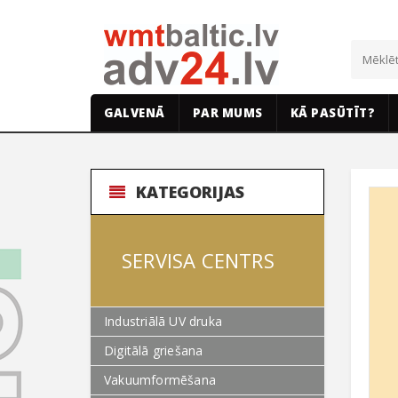
GALVENĀ
PAR MUMS
KĀ PASŪTĪT?
KATEGORIJAS
SERVISA CENTRS
Industriālā UV druka
Digitālā griešana
Vakuumformēšana