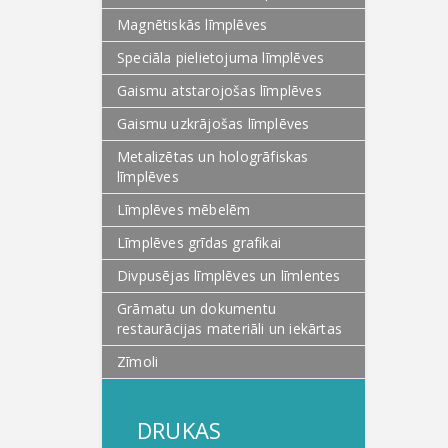
Magnētiskās līmplēves
Speciāla pielietojuma līmplēves
Gaismu atstarojošas līmplēves
Gaismu uzkrājošas līmplēves
Metalizētas un hologrāfiskas
līmplēves
Līmplēves mēbelēm
Līmplēves grīdas grafikai
Divpusējas līmplēves un līmlentes
Grāmatu un dokumentu
restaurācijas materiāli un iekārtas
Zīmoli
DRUKAS