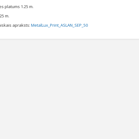
es platums 1.25 m.
 25 m.
iskais apraksts:
MetalLux_Print_ASLAN_SEP_50