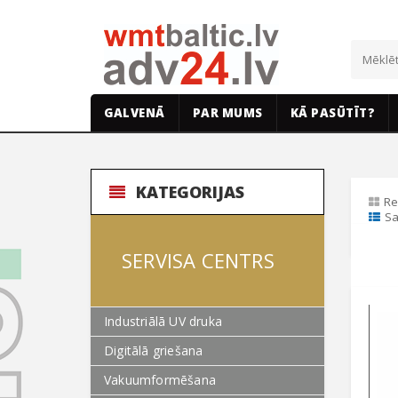
GALVENĀ
PAR MUMS
KĀ PASŪTĪT?
KATEGORIJAS
Re
Sa
SERVISA CENTRS
Industriālā UV druka
Digitālā griešana
Vakuumformēšana