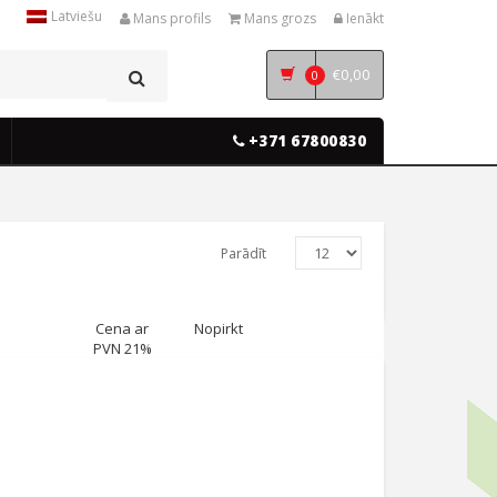
Latviešu
Mans profils
Mans grozs
Ienākt
€
0,00
0
+371 67800830
Parādīt
Cena ar
Nopirkt
PVN 21%