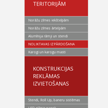
TERITORIJĀM
Norāžu zīmes iekštelpām
Norāžu zīmes ārtelpām
Alumīnija rāmji un stendi
NOLIKTAVAS IZPĀRDOŠANA
Karogi un karogu masti
KONSTRUKCIJAS
REKLĀMAS
IZVIETOŠANAS
Stendi, Roll Up, baneru sistēmas
LED plānie paneļi