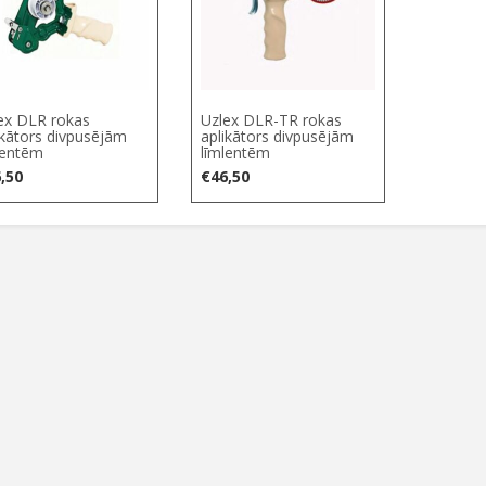
ex DLR rokas
Uzlex DLR-TR rokas
ikātors divpusējām
aplikātors divpusējām
lentēm
līmlentēm
,50
€
46,50