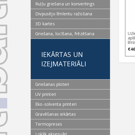
Ruļļu griešana un konvertings
Divpusējo līmlentu ražošana
3D kartes
Uzl
Griešana, locīšana, frēzēšana
apl
līm
€
46
IEKĀRTAS UN
IZEJMATERIĀLI
Griešanas ploteri
UV printeri
Eko-solventa printeri
Gravēšanas iekārtas
Termopreses
Loklik aksesuāri