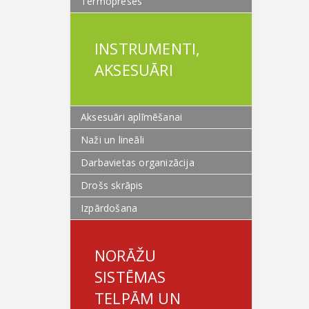
Termopreses
INSTRUMENTI,
AKSESUĀRI
Aksesuāri aplīmēšanai
Naži un lineāli
Darbavietas organizācija
Drošs skrāpis
Izpārdošana
NORĀŽU
SISTĒMAS
TELPĀM UN