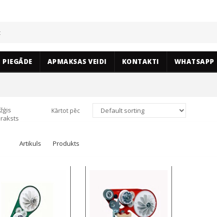
PIEGĀDE
APMAKSAS VEIDI
KONTAKTI
WHATSAPP
žģis
Kārtot pēc
raksts
Artikuls
Produkts