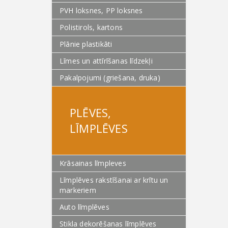
PVH loksnes, PP loksnes
Polistirols, kartons
Plānie plastikāti
Līmes un attīrīšanas līdzekļi
Pakalpojumi (griešana, druka)
PLĒVES,
LĪMPLĒVES
Krāsainas līmpleves
Līmplēves rakstīšanai ar krītu un
markeriem
Auto līmplēves
Stikla dekorēšanas līmplēves