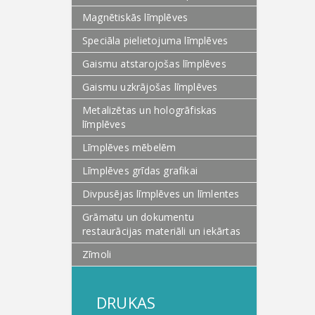
Magnētiskās līmplēves
Speciāla pielietojuma līmplēves
Gaismu atstarojošas līmplēves
Gaismu uzkrājošas līmplēves
Metalizētas un hologrāfiskas
līmplēves
Līmplēves mēbelēm
Līmplēves grīdas grafikai
Divpusējas līmplēves un līmlentes
Grāmatu un dokumentu
restaurācijas materiāli un iekārtas
Zīmoli
DRUKAS