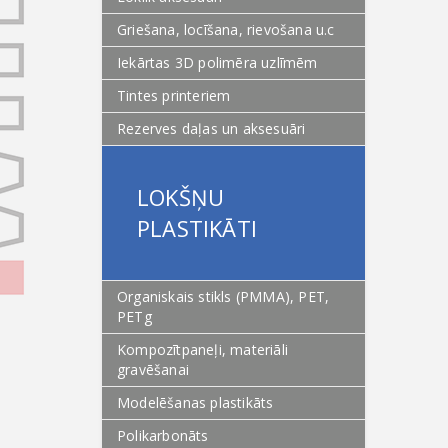
Griešana, locīšana, rievošana u.c
Iekārtas 3D polimēra uzlīmēm
Tintes printeriem
Rezerves daļas un aksesuāri
LOKŠŅU
PLASTIKĀTI
Organiskais stikls (PMMA), PET,
PETg
Kompozītpaneļi, materiāli
gravēšanai
Modelēšanas plastikāts
Polikarbonāts