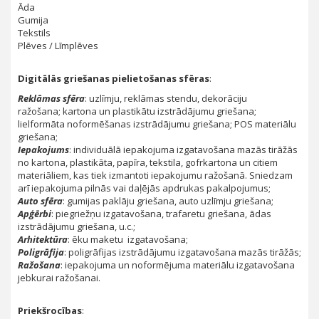
Āda
Gumija
Tekstils
Plēves / Līmplēves
Digitālās griešanas pielietošanas sfēras
:
Reklāmas sfēra
: uzlīmju, reklāmas stendu, dekorāciju
ražošana; kartona un plastikātu izstrādājumu griešana;
lielformāta noformēšanas izstrādājumu griešana; POS materiālu
griešana;
Iepakojums
: individuālā iepakojuma izgatavošana mazās tirāžās
no kartona, plastikāta, papīra, tekstila, gofrkartona un citiem
materiāliem, kas tiek izmantoti iepakojumu ražošanā. Sniedzam
arī iepakojuma pilnās vai daļējās apdrukas pakalpojumus;
Auto sfēra
: gumijas paklāju griešana, auto uzlīmju griešana;
Apģērbi
: piegriežņu izgatavošana, trafaretu griešana, ādas
izstrādājumu griešana, u.c.;
Arhitektūra
: ēku maketu izgatavošana;
Poligrāfija
: poligrāfijas izstrādājumu izgatavošana mazās tirāžās;
Ražošana
: iepakojuma un noformējuma materiālu izgatavošana
jebkurai ražošanai.
Priekšrocības
: