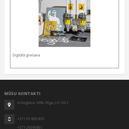
Digitālā griešana
MŪSU KONTAKTI
A.Deglava 166b, Rīga, LV-1021
+371 67 800 830
+371 29395861