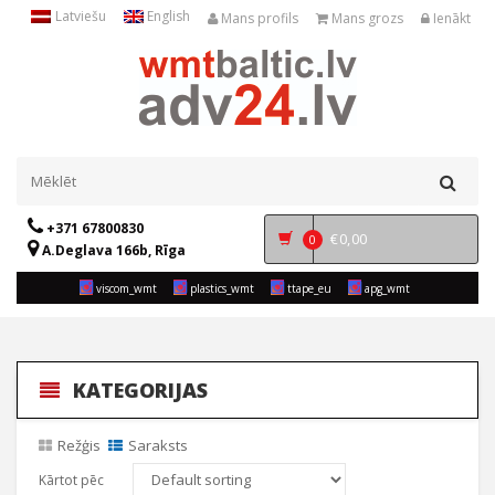
Latviešu
English
Mans profils
Mans grozs
Ienākt
+371 67800830
€
0,00
0
A.Deglava 166b, Rīga
viscom_wmt
plastics_wmt
ttape_eu
apg_wmt
KATEGORIJAS
Režģis
Saraksts
Kārtot pēc