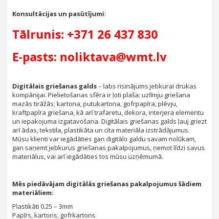
Konsultācijas un pasūtījumi:
Tālrunis: +371 26 437 830
E-pasts: noliktava@wmt.lv
Digitālais griešanas galds
– labs risinājums jebkurai drukas
kompānijai. Pielietošanas sfēra ir ļoti plaša: uzlīmju griešana
mazās tirāžās; kartona, putukartona, gofrpapīra, plēvju,
kraftpapīra griešana, kā arī trafaretu, dekora, interjera elementu
un iepakojuma izgatavošana. Digitālais griešanas galds ļauj griezt
arī ādas, tekstila, plastikāta un cita materiāla izstrādājumus.
Mūsu klienti var iegādāties gan digitālo galdu savam nolūkam,
gan saņemt jebkurus griešanas pakalpojumus, ņemot līdzi savus
materiālus, vai arī iegādāties tos mūsu uzņēmumā.
Mēs piedāvājam digitālās griešanas pakalpojumus šādiem
materiāliem:
Plastikāti 0.25 – 3mm
Papīrs, kartons, gofrkartons