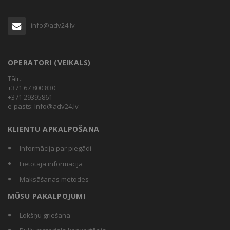
info@adv24.lv
OPERATORI (VEIKALS)
Tālr.:
+371 67 800 830
+371 29395861
e-pasts:
Info@adv24.lv
KLIENTU APKALPOŠANA
Informācija par piegādi
Lietotāja informācija
Maksāšanas metodes
MŪSU PAKALPOJUMI
Lokšņu griešana