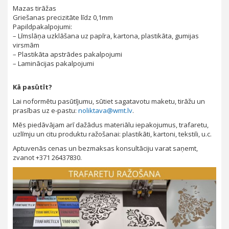
Mazas tirāžas
Griešanas precizitāte līdz 0,1mm
Papildpakalpojumi:
– Līmslāņa uzklāšana uz papīra, kartona, plastikāta, gumijas
virsmām
– Plastikāta apstrādes pakalpojumi
– Laminācijas pakalpojumi
Kā pasūtīt
?
Lai noformētu pasūtījumu, sūtiet sagatavotu maketu, tirāžu un
prasības uz e-pastu:
noliktava@wmt.lv
.
Mēs piedāvājam arī dažādus materiālu iepakojumus, trafaretu,
uzlīmju un citu produktu ražošanai: plastikāti, kartoni, tekstili, u.c.
Aptuvenās cenas un bezmaksas konsultāciju varat saņemt,
zvanot +371 26437830.