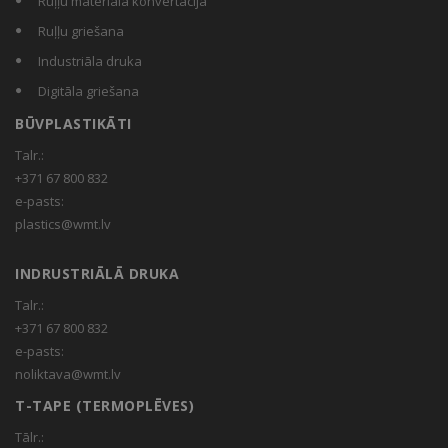
Ruļļu materiala konvertācija
Ruļļu griešana
Industriāla druka
Digitāla griešana
BŪVPLASTIKĀTI
Talr.:
+371 67 800 832
e-pasts:
plastics@wmt.lv
INDRUSTRIĀLĀ DRUKA
Talr.:
+371 67 800 832
e-pasts:
noliktava@wmt.lv
T-TAPE (TERMOPLĒVES)
Tālr.: