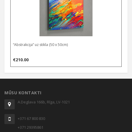
“Abstrakcija” uz stikla (50 x 50cm)
€
210.00
MŪSU KONTAKTI
A.Deglava 166b, Rīga, LV-1021
+371 67 800 830
+371 29395861