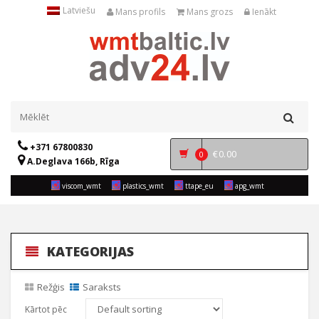
Latviešu
Mans profils
Mans grozs
Ienākt
+371 67800830
€
0.00
0
A.Deglava 166b, Rīga
viscom_wmt
plastics_wmt
ttape_eu
apg_wmt
KATEGORIJAS
Režģis
Saraksts
Kārtot pēc