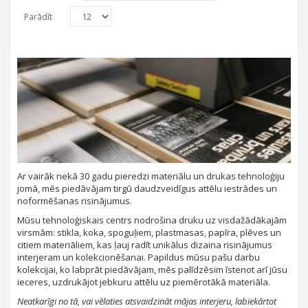
Parādīt
Ar vairāk nekā 30 gadu pieredzi materiālu un drukas tehnoloģiju
jomā, mēs piedāvājam tirgū daudzveidīgus attēlu iestrādes un
noformēšanas risinājumus.
Mūsu tehnoloģiskais centrs nodrošina druku uz visdažādākajām
virsmām: stikla, koka, spoguļiem, plastmasas, papīra, plēves un
citiem materiāliem, kas ļauj radīt unikālus dizaina risinājumus
interjeram un kolekcionēšanai. Papildus mūsu pašu darbu
kolekcijai, ko labprāt piedāvājam, mēs palīdzēsim īstenot arī jūsu
ieceres, uzdrukājot jebkuru attēlu uz piemērotākā materiāla.
Neatkarīgi no tā, vai vēlaties atsvaidzināt mājas interjeru, labiekārtot