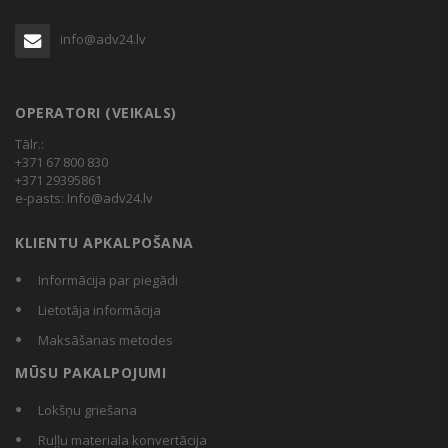
info@adv24.lv
OPERATORI (VEIKALS)
Tālr.:
+371 67 800 830
+371 29395861
e-pasts:
Info@adv24.lv
KLIENTU APKALPOŠANA
Informācija par piegādi
Lietotāja informācija
Maksāšanas metodes
MŪSU PAKALPOJUMI
Lokšņu griešana
Ruļļu materiala konvertācija