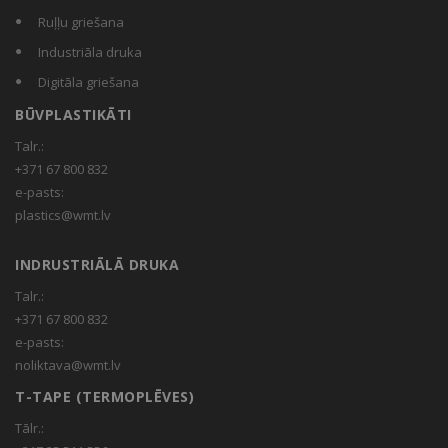
Ruļļu griešana
Industriāla druka
Digitāla griešana
BŪVPLASTIKĀTI
Talr.:
+371 67 800 832
e-pasts:
plastics@wmt.lv
INDRUSTRIĀLĀ DRUKA
Talr.:
+371 67 800 832
e-pasts:
noliktava@wmt.lv
T-TAPE (TERMOPLĒVES)
Tālr.: