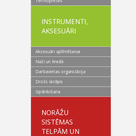
Termopreses
INSTRUMENTI,
AKSESUĀRI
Aksesuāri aplīmēšanai
Naži un lineāli
Darbavietas organizācija
Drošs skrāpis
Izpārdošana
NORĀŽU
SISTĒMAS
TELPĀM UN