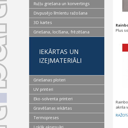
Ruļļu griešana un konvertings
Divpusējo līmlentu ražošana
3D kartes
Rainb
Plus so
Griešana, locīšana, frēzēšana
IEKĀRTAS UN
IZEJMATERIĀLI
Griešanas ploteri
UV printeri
Eko-solventa printeri
Rainbow
akrila 
Gravēšanas iekārtas
RAŽOTĀ
Termopreses
Loklik aksesuāri