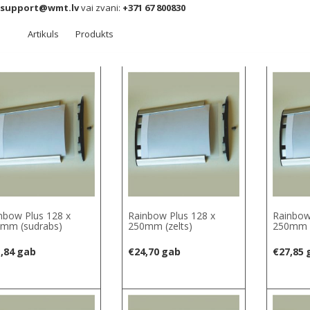
support@wmt.lv
vai zvani:
+371 67 800830
Artikuls
Produkts
nbow Plus 128 x
Rainbow Plus 128 x
Rainbow
mm (sudrabs)
250mm (zelts)
250mm (
,84
gab
€
24,70
gab
€
27,85