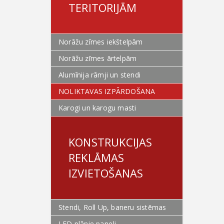
TERITORIJĀM
Norāžu zīmes iekštelpām
Norāžu zīmes ārtelpām
Alumīnija rāmji un stendi
NOLIKTAVAS IZPĀRDOŠANA
Karogi un karogu masti
KONSTRUKCIJAS
REKLĀMAS
IZVIETOŠANAS
Stendi, Roll Up, baneru sistēmas
LED plānie paneļi