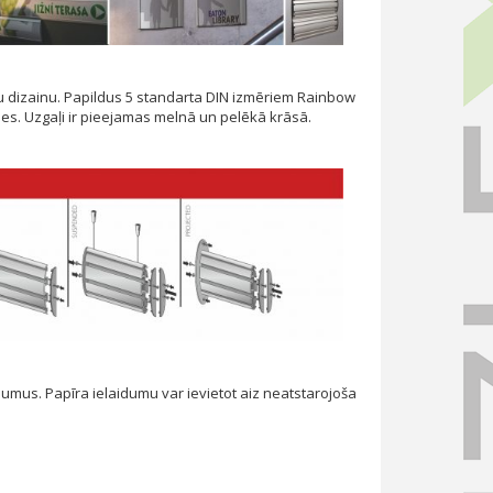
ršu dizainu. Papildus 5 standarta DIN izmēriem Rainbow
zīmes. Uzgaļi ir pieejamas melnā un pelēkā krāsā.
umus. Papīra ielaidumu var ievietot aiz neatstarojoša