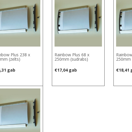
nbow Plus 238 x
Rainbow Plus 68 x
Rainbow
mm (zelts)
250mm (sudrabs)
250mm (
,31
gab
€
17,04
gab
€
18,41