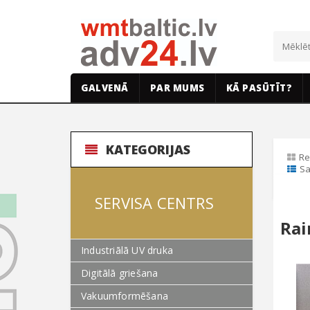
GALVENĀ
PAR MUMS
KĀ PASŪTĪT?
KATEGORIJAS
Re
Sa
SERVISA CENTRS
Rai
Industriālā UV druka
Digitālā griešana
Vakuumformēšana