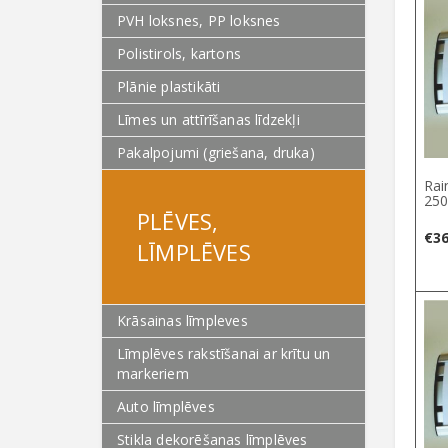
PVH loksnes, PP loksnes
Polistirols, kartons
Plānie plastikāti
Līmes un attīrīšanas līdzekļi
Pakalpojumi (griešana, druka)
Rai
250
PLĒVES,
€
36
LĪMPLĒVES
Krāsainas līmpleves
Līmplēves rakstīšanai ar krītu un
markeriem
Auto līmplēves
Stikla dekorēšanas līmplēves