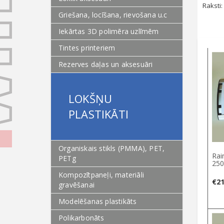
Raksti:
Griešana, locīšana, rievošana u.c
Iekārtas 3D polimēra uzlīmēm
Tintes printeriem
Rezerves daļas un aksesuāri
LOKŠŅU
PLASTIKĀTI
Organiskais stikls (PMMA), PET,
Rai
PETg
250
Kompozītpaneļi, materiāli
€
21
gravēšanai
Modelēšanas plastikāts
Polikarbonāts