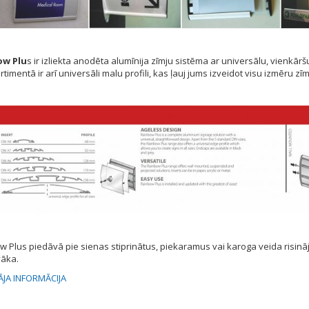
ow Plu
s ir izliekta anodēta alumīnija zīmju sistēma ar universālu, vienkā
rtimentā ir arī universāli malu profili, kas ļauj jums izveidot visu izmēru 
 Plus piedāvā pie sienas stiprinātus, piekaramus vai karoga veida risināj
vāka.
JA INFORMĀCIJA