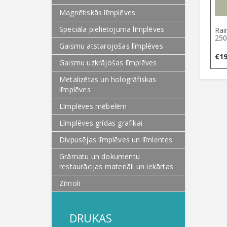
Magnētiskās līmplēves
Speciāla pielietojuma līmplēves
Rai
250
Gaismu atstarojošas līmplēves
€
19
Gaismu uzkrājošas līmplēves
Metalizētas un hologrāfiskas
līmplēves
Līmplēves mēbelēm
Līmplēves grīdas grafikai
Divpusējas līmplēves un līmlentes
Grāmatu un dokumentu
restaurācijas materiāli un iekārtas
Zīmoli
DRUKAS