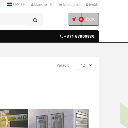
Latviešu
Mans profils
Mans grozs
Ienākt
€
0,00
0
+371 67800830
Parādīt