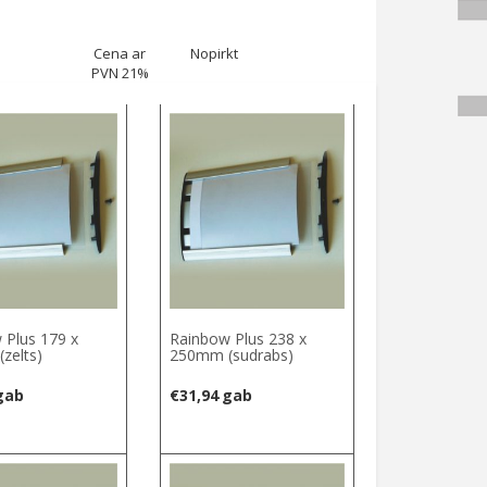
Cena ar
Nopirkt
PVN 21%
 Plus 179 x
Rainbow Plus 238 x
zelts)
250mm (sudrabs)
gab
€
31,94
gab