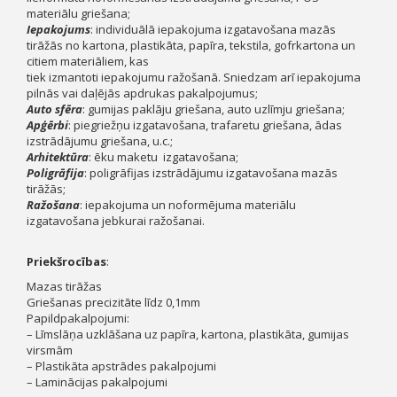
materiālu griešana;
Iepakojums
: individuālā iepakojuma izgatavošana mazās
tirāžās no kartona, plastikāta, papīra, tekstila, gofrkartona un
citiem materiāliem, kas
tiek izmantoti iepakojumu ražošanā. Sniedzam arī iepakojuma
pilnās vai daļējās apdrukas pakalpojumus;
Auto sfēra
: gumijas paklāju griešana, auto uzlīmju griešana;
Apģērbi
: piegriežņu izgatavošana, trafaretu griešana, ādas
izstrādājumu griešana, u.c.;
Arhitektūra
: ēku maketu izgatavošana;
Poligrāfija
: poligrāfijas izstrādājumu izgatavošana mazās
tirāžās;
Ražošana
: iepakojuma un noformējuma materiālu
izgatavošana jebkurai ražošanai.
Priekšrocības
:
Mazas tirāžas
Griešanas precizitāte līdz 0,1mm
Papildpakalpojumi:
– Līmslāņa uzklāšana uz papīra, kartona, plastikāta, gumijas
virsmām
– Plastikāta apstrādes pakalpojumi
– Laminācijas pakalpojumi