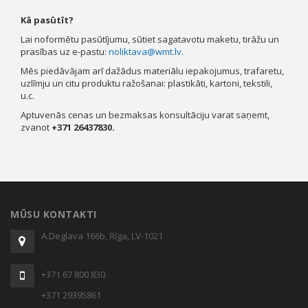
Kā pasūtīt
?
Lai noformētu pasūtījumu, sūtiet sagatavotu maketu, tirāžu un
prasības uz e-pastu:
noliktava@wmt.lv
.
Mēs piedāvājam arī dažādus materiālu iepakojumus, trafaretu,
uzlīmju un citu produktu ražošanai: plastikāti, kartoni, tekstili,
u.c.
Aptuvenās cenas un bezmaksas konsultāciju varat saņemt,
zvanot
+371 26437830.
MŪSU KONTAKTI
A.Deglava 166b, Rīga, LV-1021
+371 67 800 830
+371 29395861