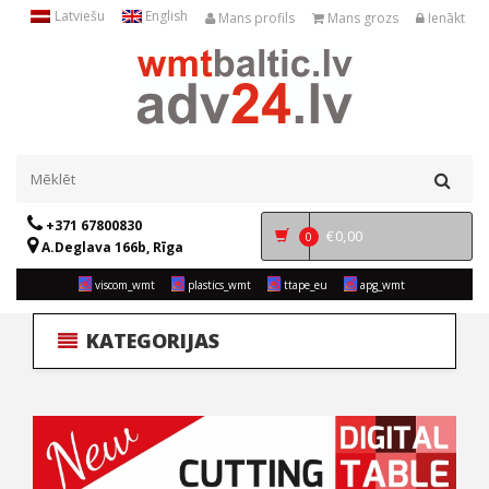
Latviešu
English
Mans profils
Mans grozs
Ienākt
+371 67800830
€
0,00
0
A.Deglava 166b, Rīga
viscom_wmt
plastics_wmt
ttape_eu
apg_wmt
KATEGORIJAS