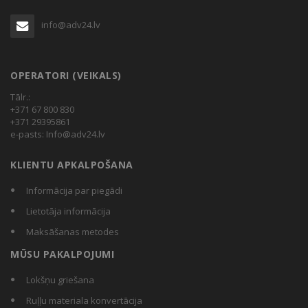
info@adv24.lv
OPERATORI (VEIKALS)
Tālr.:
+371 67 800 830
+371 29395861
e-pasts:
Info@adv24.lv
KLIENTU APKALPOŠANA
Informācija par piegādi
Lietotāja informācija
Maksāšanas metodes
MŪSU PAKALPOJUMI
Lokšņu griešana
Ruļļu materiala konvertācija