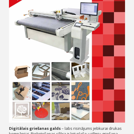
Digitālais griešanas galds
– labs risinājums jebkurai drukas
kompānijai. Pielietošanas sfēra ir ļoti plaša: uzlīmju griešana