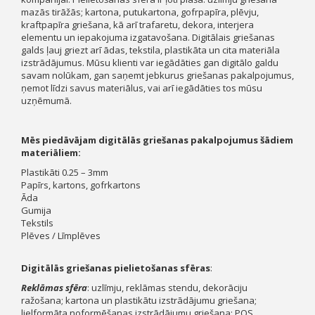
mazās tirāžās; kartona, putukartona, gofrpapīra, plēvju,
kraftpapīra griešana, kā arī trafaretu, dekora, interjera
elementu un iepakojuma izgatavošana. Digitālais griešanas
galds ļauj griezt arī ādas, tekstila, plastikāta un cita materiāla
izstrādājumus. Mūsu klienti var iegādāties gan digitālo galdu
savam nolūkam, gan saņemt jebkurus griešanas pakalpojumus,
ņemot līdzi savus materiālus, vai arī iegādāties tos mūsu
uzņēmumā.
Mēs piedāvājam digitālās griešanas pakalpojumus šādiem
materiāliem:
Plastikāti 0.25 – 3mm
Papīrs, kartons, gofrkartons
Āda
Gumija
Tekstils
Plēves / Līmplēves
Digitālās griešanas pielietošanas sfēras
:
Reklāmas sfēra
: uzlīmju, reklāmas stendu, dekorāciju
ražošana; kartona un plastikātu izstrādājumu griešana;
lielformāta noformēšanas izstrādājumu griešana; POS