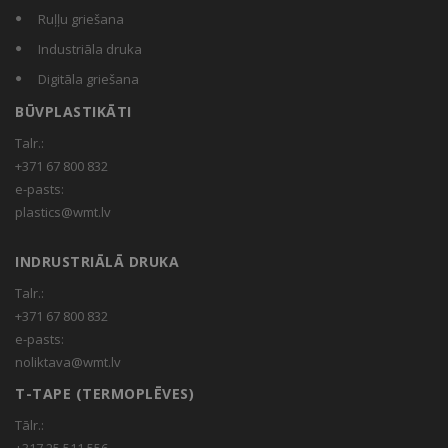
Ruļļu griešana
Industriāla druka
Digitāla griešana
BŪVPLASTIKĀTI
Talr.:
+371 67 800 832
e-pasts:
plastics@wmt.lv
INDRUSTRIĀLĀ DRUKA
Talr.:
+371 67 800 832
e-pasts:
noliktava@wmt.lv
T-TAPE (TERMOPLĒVES)
Tālr.:
+317 25 511 556