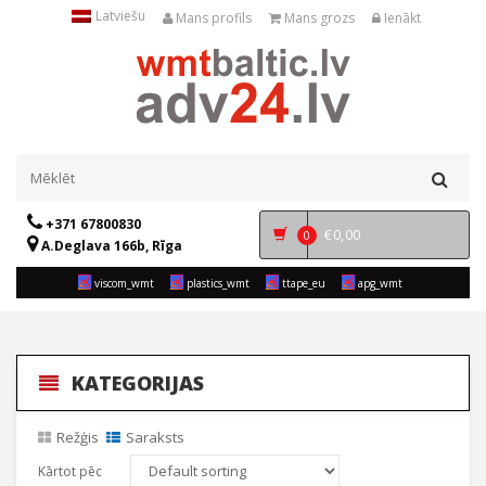
Latviešu
Mans profils
Mans grozs
Ienākt
+371 67800830
€
0,00
0
A.Deglava 166b, Rīga
viscom_wmt
plastics_wmt
ttape_eu
apg_wmt
KATEGORIJAS
Režģis
Saraksts
Kārtot pēc