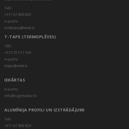
Talr.:
+371 67 800 832
e-pasts:
noliktava@wmt.lv
T-TAPE (TERMOPLĒVES)
Tālr.:
+317 25 511 556
e-pasts:
ttape@wmt.lv
IEKĀRTAS
e-pasts:
info@signmaker.lv
ALUMĪNIJA PROFILI UN IZSTRĀDĀJUMI
Talr.:
+371 67 800 829