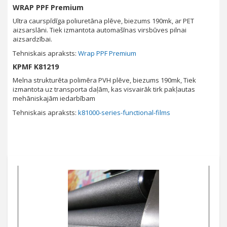
WRAP PPF Premium
Ultra caurspīdīga poliuretāna plēve, biezums 190mk, ar PET
aizsarslāni. Tiek izmantota automašīnas virsbūves pilnai
aizsardzībai.
Tehniskais apraksts:
Wrap PPF Premium
KPMF K81219
Melna strukturēta polimēra PVH plēve, biezums 190mk, Tiek
izmantota uz transporta daļām, kas visvairāk tirk pakļautas
mehāniskajām iedarbībam
Tehniskais apraksts:
k81000-series-functional-films