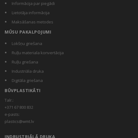
Informācija par piegādi
Lietotāja informācija
Maksāšanas metodes
MŪSU PAKALPOJUMI
Lokšņu griešana
Ruļļu materiala konvertācija
Ruļļu griešana
Industriāla druka
Digitāla griešana
BŪVPLASTIKĀTI
Talr.:
+371 67 800 832
e-pasts:
plastics@wmt.lv
INDRUSTRIĀLĀ DRUKA