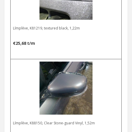
Līmplēve, K81219, textured black, 1,22m
€
25,68
t/m
Līmplēve, K88150, Clear Stone-guard Vinyl, 1,52m