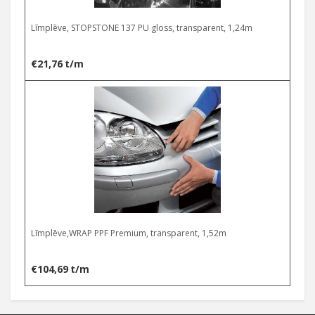
Līmplēve, STOPSTONE 137 PU gloss, transparent, 1,24m
€
21,76
t/m
Līmplēve,WRAP PPF Premium, transparent, 1,52m
€
104,69
t/m