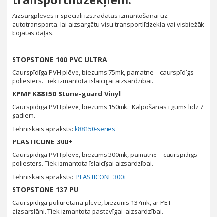
Aizsargplēves ir speciāli izstrādātas izmantošanai uz
autotransporta. lai aizsargātu visu transportlīdzekla vai visbiežāk
bojātās daļas.
STOPSTONE 100 PVC ULTRA
Caurspīdīga PVH plēve, biezums 75mk, pamatne – caurspīdīgs
poliesters. Tiek izmantota īslaicīgai aizsardzībai.
KPMF K88150 Stone-guard Vinyl
Caurspīdīga PVH plēve, biezums 150mk. Kalpošanas ilgums līdz 7
gadiem.
Tehniskais apraksts:
k88150-series
PLASTICONE 300+
Caurspīdīga PVH plēve, biezums 300mk, pamatne – caurspīdīgs
poliesters. Tiek izmantota īslaicīgai aizsardzībai.
Tehniskais apraksts:
PLASTICONE 300+
STOPSTONE 137 PU
Caurspīdīga poliuretāna plēve, biezums 137mk, ar PET
aizsarslāni. Tiek izmantota pastavīgai aizsardzībai.