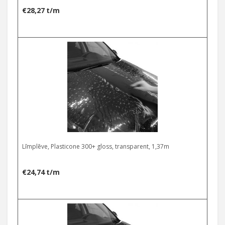
€
28,27
t/m
Līmplēve, Plasticone 300+ gloss, transparent, 1,37m
€
24,74
t/m