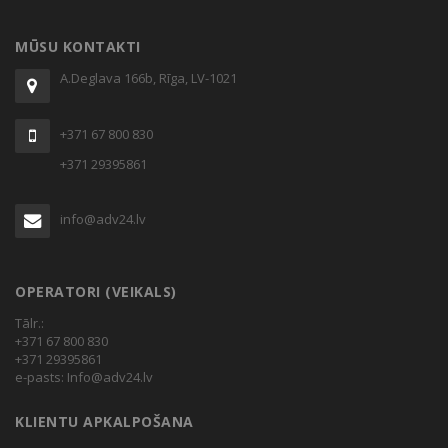
MŪSU KONTAKTI
A.Deglava 166b, Rīga, LV-1021
+371 67 800 830
+371 29395861
info@adv24.lv
OPERATORI (VEIKALS)
Tālr.:
+371 67 800 830
+371 29395861
e-pasts:
Info@adv24.lv
KLIENTU APKALPOŠANA