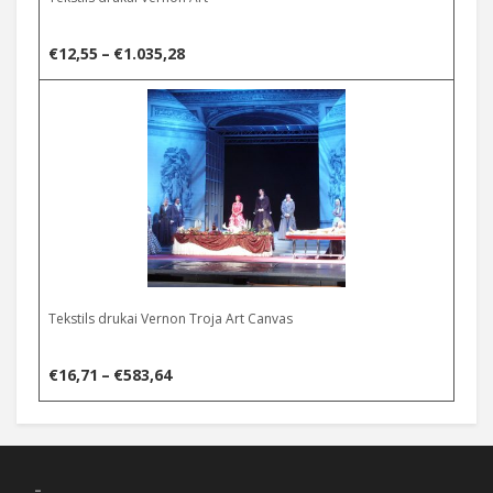
Price
€
12,55
–
€
1.035,28
range:
Select options
€12,55
through
€1.035,28
Tekstils drukai Vernon Troja Art Canvas
Price
€
16,71
–
€
583,64
range:
€16,71
through