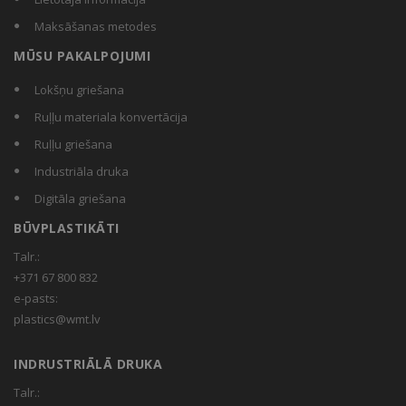
Maksāšanas metodes
MŪSU PAKALPOJUMI
Lokšņu griešana
Ruļļu materiala konvertācija
Ruļļu griešana
Industriāla druka
Digitāla griešana
BŪVPLASTIKĀTI
Talr.:
+371 67 800 832
e-pasts:
plastics@wmt.lv
INDRUSTRIĀLĀ DRUKA
Talr.: