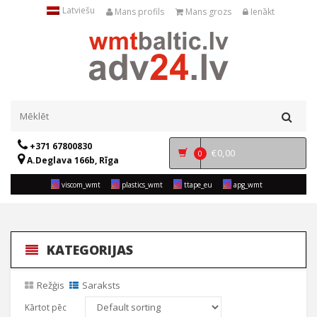
Latviešu
Mans profils
Mans grozs
Ienākt
+371 67800830
€
0,00
0
A.Deglava 166b, Rīga
viscom_wmt
plastics_wmt
ttape_eu
apg_wmt
KATEGORIJAS
Režģis
Saraksts
Kārtot pēc