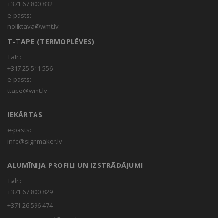
+371 67 800 832
e-pasts:
noliktava@wmt.lv
T-TAPE (TERMOPLĒVES)
Tālr.:
+317 25 511 556
e-pasts:
ttape@wmt.lv
IEKĀRTAS
e-pasts:
info@signmaker.lv
ALUMĪNIJA PROFILI UN IZSTRĀDĀJUMI
Talr.:
+371 67 800 829
+371 26 596 474