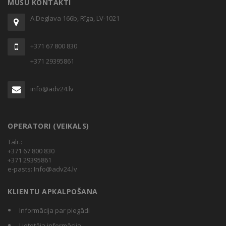
MŪSU KONTAKTI
€583,64
A.Deglava 166b, Rīga, LV-1021
+371 67 800 830
+371 29395861
info@adv24.lv
OPERATORI (VEIKALS)
Tālr.:
+371 67 800 830
+371 29395861
e-pasts:
Info@adv24.lv
KLIENTU APKALPOŠANA
Informācija par piegādi
Lietotāja informācija