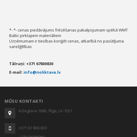
*- *- cenas piedāvājums frēzēšanas pakalpojumam spēkā WMT
Baltic pirktajiem materiāliem
Uzņēmumam ir tiesības koriģēt cenas, atkarībā no pasūtījuma
sarežģītības
Тālruņi: +371 67800830
E-mail:
info@noliktava.lv
MŪSU KONTAKTI
A.Deglava 166b, Rīga, LV-1021
+371 67 800 830
+371 29395861