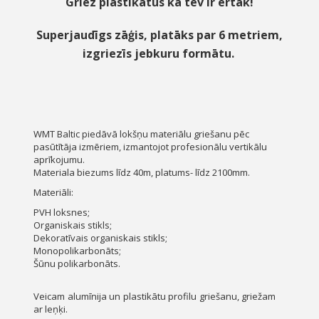
Griez plastikātus kā tev ir ērtāk!
Superjaudīgs zāģis, platāks par 6 metriem,
izgriezīs jebkuru formātu.
WMT Baltic piedāvā lokšņu materiālu griešanu pēc
pasūtītāja izmēriem, izmantojot profesionālu vertikālu
aprīkojumu.
Materiala biezums līdz 40m, platums- līdz 2100mm.
Materiāli:
PVH loksnes;
Organiskais stikls;
Dekoratīvais organiskais stikls;
Monopolikarbonāts;
Šūnu polikarbonāts.
Veicam alumīnija un plastikātu profilu griešanu, griežam
ar leņķi.