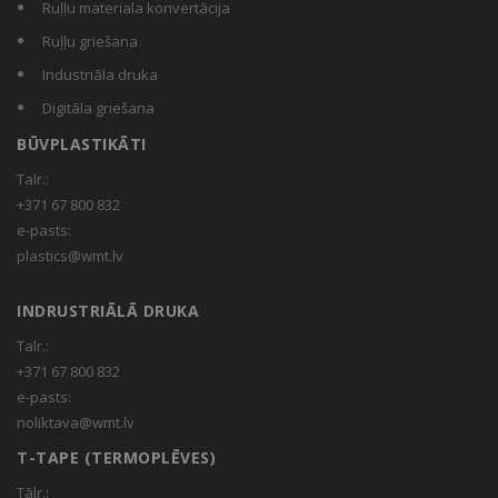
Ruļļu materiala konvertācija
Ruļļu griešana
Industriāla druka
Digitāla griešana
BŪVPLASTIKĀTI
Talr.:
+371 67 800 832
e-pasts:
plastics@wmt.lv
INDRUSTRIĀLĀ DRUKA
Talr.:
+371 67 800 832
e-pasts:
noliktava@wmt.lv
T-TAPE (TERMOPLĒVES)
Tālr.: