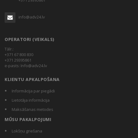
info@adv24.lv
OPERATORI (VEIKALS)
Tālr.:
+371 67 800 830
+371 29395861
e-pasts:
Info@adv24.lv
KLIENTU APKALPOŠANA
Informācija par piegādi
Lietotāja informācija
Maksāšanas metodes
MŪSU PAKALPOJUMI
Lokšņu griešana