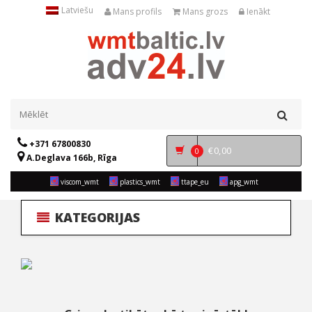
Latviešu
Mans profils
Mans grozs
Ienākt
+371 67800830
€
0,00
0
A.Deglava 166b, Rīga
viscom_wmt
plastics_wmt
ttape_eu
apg_wmt
KATEGORIJAS