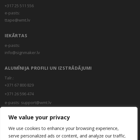
+317 25 511 556
e-pasts:
ttape@wmt.lv
IEKĀRTAS
e-pasts:
info@signmaker.lv
ALUMĪNIJA PROFILI UN IZSTRĀDĀJUMI
Talr.:
+371 67 800 829
+371 26 596 474
e-pasts:
support@wmt.lv
We value your privacy
INSTRUMENTI
We use cookies to enhance your browsing experience,
e-pasts:
info@uzlex.eu
serve personalized ads or content, and analyze our traffic.