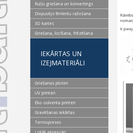
Ruļļu griešana un konvertings
Divpusējo līmlentu ražošana
Rāmītis
nomaiņa
3D kartes
Ir piee
Griešana, locīšana, frēzēšana
IEKĀRTAS UN
IZEJMATERIĀLI
Griešanas ploteri
UV printeri
Eko-solventa printeri
Gravēšanas iekārtas
Termopreses
Loklik aksesuāri