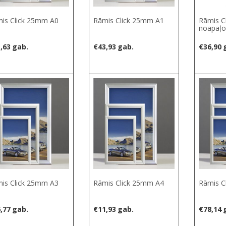
is Click 25mm A0
Rāmis Click 25mm A1
Rāmis C
noapaļo
,63
gab.
€
43,93
gab.
€
36,90
is Click 25mm A3
Rāmis Click 25mm A4
Rāmis C
,77
gab.
€
11,93
gab.
€
78,14