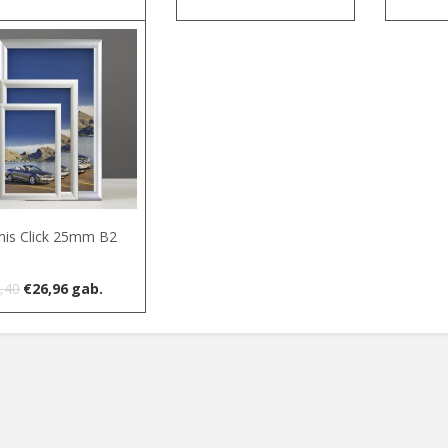
is Click 25mm B2
Original
Current
,40
€
26,96
gab.
price
price
was:
is:
€31,40.
€26,96.