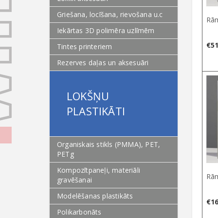
Griešana, locīšana, rievošana u.c
Rām
Iekārtas 3D polimēra uzlīmēm
€
51
Tintes printeriem
Rezerves daļas un aksesuāri
LOKŠŅU
PLASTIKĀTI
Organiskais stikls (PMMA), PET,
PETg
Kompozītpaneļi, materiāli
Rām
gravēšanai
Modelēšanas plastikāts
€
16
Polikarbonāts