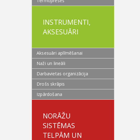
Termopreses
INSTRUMENTI,
AKSESUĀRI
Aksesuāri aplīmēšanai
Naži un lineāli
Darbavietas organizācija
Drošs skrāpis
Izpārdošana
NORĀŽU
SISTĒMAS
TELPĀM UN