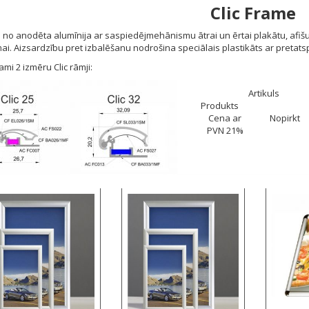
Clic Frame
 no anodēta alumīnija ar saspiedējmehānismu ātrai un ērtai plakātu, afišu
i. Aizsardzību pret izbalēšanu nodrošina speciālais plastikāts ar pretat
jami 2 izmēru Clic rāmji:
Artikuls
Produkts
Cena ar
Nopirkt
PVN 21%