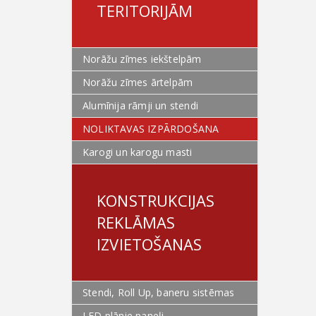
TERITORIJĀM
Norāžu zīmes iekštelpām
Norāžu zīmes ārtelpām
Alumīnija rāmji un stendi
NOLIKTAVAS IZPĀRDOŠANA
Karogi un karogu masti
KONSTRUKCIJAS
REKLĀMAS
IZVIETOŠANAS
Stendi, Roll Up, baneru sistēmas
LED plānie paneļi