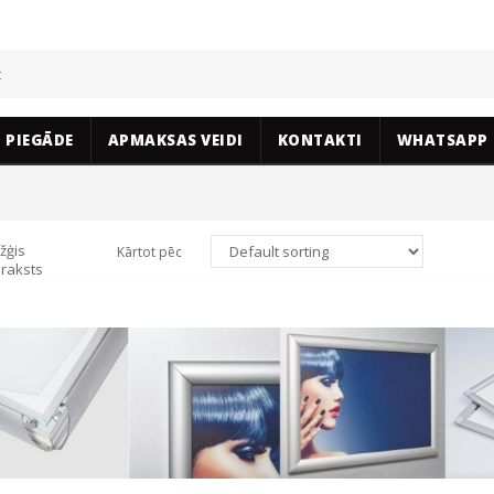
PIEGĀDE
APMAKSAS VEIDI
KONTAKTI
WHATSAPP
žģis
Kārtot pēc
raksts