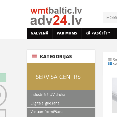
GALVENĀ
PAR MUMS
KĀ PASŪTĪT?
KATEGORIJAS
Re
Sa
SERVISA CENTRS
Industriālā UV druka
Digitālā griešana
Vakuumformēšana