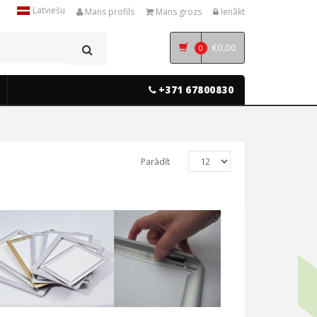
Latviešu
Mans profils
Mans grozs
Ienākt
€
0,00
0
+371 67800830
Parādīt