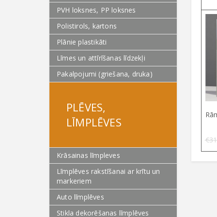
PVH loksnes, PP loksnes
Polistirols, kartons
Plānie plastikāti
Līmes un attīrīšanas līdzekļi
Pakalpojumi (griešana, druka)
PLĒVES,
Rām
LĪMPLĒVES
€
31
Krāsainas līmpleves
Līmplēves rakstīšanai ar krītu un
markeriem
Auto līmplēves
Stikla dekorēšanas līmplēves