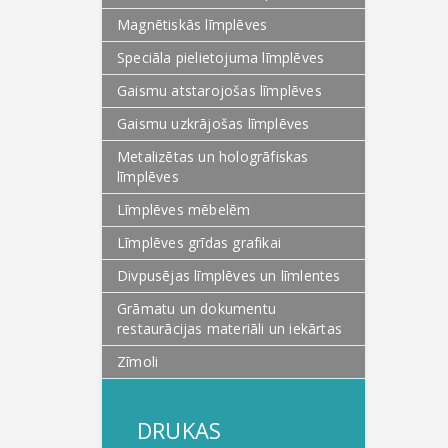
Magnētiskās līmplēves
Speciāla pielietojuma līmplēves
Gaismu atstarojošas līmplēves
Gaismu uzkrājošas līmplēves
Metalizētas un hologrāfiskas
līmplēves
Līmplēves mēbelēm
Līmplēves grīdas grafikai
Divpusējas līmplēves un līmlentes
Grāmatu un dokumentu
restaurācijas materiāli un iekārtas
Zīmoli
DRUKAS