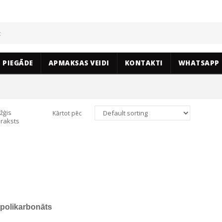
PIEGĀDE
APMAKSAS VEIDI
KONTAKTI
WHATSAPP
žģis
Kārtot pēc
raksts
polikarbonāts