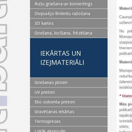
Ruļļu griešana un konvertings
Materi
Divpusējo līmlentu ražošana
Caurspī
3D kartes
uzliesm
No pol
Griešana, locīšana, frēzēšana
Monopol
starps
triecie
IEKĀRTAS UN
polikar
IZEJMATERIĀLI
Materi
Monopol
noturī
Griešanas ploteri
ūdenst
iestikl
UV printeri
* Mater
Eko-solventa printeri
Mēs pi
polikar
Gravēšanas iekārtas
iepakoj
Termopreses
izstrād
stikls;
Loklik aksesuāri