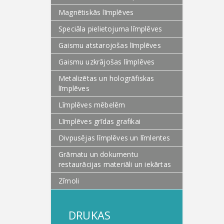
Magnētiskās līmplēves
Speciāla pielietojuma līmplēves
Gaismu atstarojošas līmplēves
Gaismu uzkrājošas līmplēves
Metalizētas un hologrāfiskas
līmplēves
Līmplēves mēbelēm
Līmplēves grīdas grafikai
Divpusējas līmplēves un līmlentes
Grāmatu un dokumentu
restaurācijas materiāli un iekārtas
Zīmoli
DRUKAS