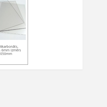
ikarbonāts,
s 6mm Izmērs
 3050mm