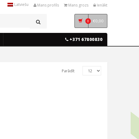
Latviešu
Mans profils
Mans grozs
Ienākt
€
0,00
0
+371 67800830
Parādīt