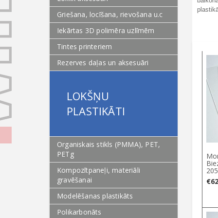
balkona
plastik
Griešana, locīšana, rievošana u.c
Iekārtas 3D polimēra uzlīmēm
Tintes printeriem
Rezerves daļas un aksesuāri
LOKŠŅU
PLASTIKĀTI
Organiskais stikls (PMMA), PET,
PETg
Mon
Bie
Kompozītpaneļi, materiāli
205
gravēšanai
€
62
Modelēšanas plastikāts
Polikarbonāts