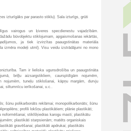
s izturīgāks par parasto stiklu). Sala izturīgs, grūti
dīgus vairogus un ķiveres specdienestu vajadzībām.
s dažādu būvobjektu stiklojumam, apgaismošanas iekārtās,
adījumos, ja tiek izvirzītas paaugstinātas materiāla
 liela izmēra modeļi utml). Visu veidu izstrādājumi no mono
nizturība. Tam ir lieliska ugunsdrošība un paaugstināta
jumā, briļļu aizsargstikliem, caurspīdīgām nojumēm,
ām nojumēm, tuneļu stiklošanai, kāpņu margām, durvju
i, siltumnīcu ierīkošanai, u.c..
riāls; šūnu polikarbonāts reklāmai; monopolikarbonāts; šūnu
lipropilēns; profili lokšņu plastikātiem; plānie plastikāti;
tu noformēšanai; stiklšķiedras karogu masti; plastikātu
nojumēm; plastikāti starpsienām; matēts organiskais
kāti gravēšanai; plastikāti apdrukai; plastikāts