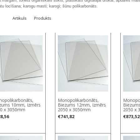
 margām; tonēts organiskais stikls; plastikāts digitālajai drukai; apdares mater
ātu locīšana; karogu masti; karogi; šūnu polikarbonāts.
Artikuls
Produkts
opolikarbonāts,
Monopolikarbonāts,
Monopol
zums 10mm, Izmērs
Biezums 12mm, Izmērs
Biezum
0 х 3050mm
2050 х 3050mm
2050 х
8,56
€
741,82
€
873,52