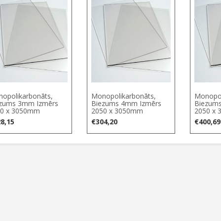
opolikarbonāts,
Monopolikarbonāts,
Monopol
zums 3mm Izmērs
Biezums 4mm Izmērs
Biezum
0 х 3050mm
2050 х 3050mm
2050 х
8,15
€
304,20
€
400,69