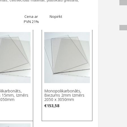
iāls; celtniecības materiāli; plastikātu griešana;
Cena ar
Nopirkt
PVN 21%
ikarbonāts,
Monopolikarbonāts,
s 15mm, Izmērs
Biezums 2mm Izmērs
 3050mm
2050 х 3050mm
€
153,58