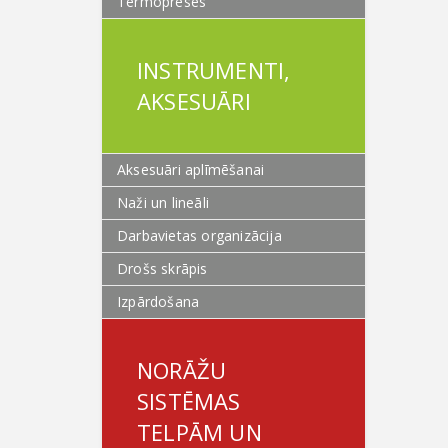
Termopreses
INSTRUMENTI,
AKSESUĀRI
Aksesuāri aplīmēšanai
Naži un lineāli
Darbavietas organizācija
Drošs skrāpis
Izpārdošana
NORĀŽU
SISTĒMAS
TELPĀM UN