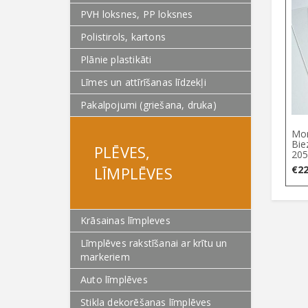
PVH loksnes, PP loksnes
Polistirols, kartons
Plānie plastikāti
Līmes un attīrīšanas līdzekļi
Pakalpojumi (griešana, druka)
Mon
Bie
PLĒVES,
205
LĪMPLĒVES
€
22
Krāsainas līmpleves
Līmplēves rakstīšanai ar krītu un
markeriem
Auto līmplēves
Stikla dekorēšanas līmplēves