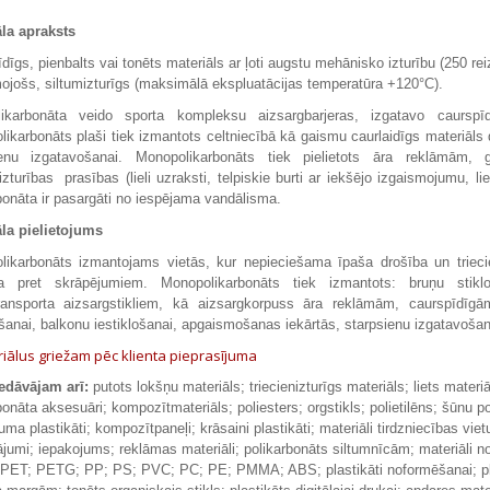
āla apraksts
dīgs, pienbalts vai tonēts materiāls ar ļoti augstu mehānisko izturību (250 reize
ojošs, siltumizturīgs (maksimālā ekspluatācijas temperatūra +120°С).
ikarbonāta veido sporta kompleksu aizsargbarjeras, izgatavo caurspī
ikarbonāts plaši tiek izmantots celtniecībā kā gaismu caurlaidīgs materiāl
ienu izgatavošanai. Monopolikarbonāts tiek pielietots āra reklāmām, g
nizturības prasības (lieli uzraksti, telpiskie burti ar iekšējo izgaismojumu,
bonāta ir pasargāti no iespējama vandālisma.
āla pielietojums
ikarbonāts izmantojams vietās, kur nepieciešama īpaša drošība un triecie
ba pret skrāpējumiem. Monopolikarbonāts tiek izmantots: bruņu stiklo
ransporta aizsargstikliem, kā aizsargkorpuss āra reklāmām, caurspīdīg
ošanai, balkonu iestiklošanai, apgaismošanas iekārtās, starpsienu izgatavošana
iālus griežam pēc klienta pieprasījuma
edāvājam arī:
putots lokšņu materiāls; triecienizturīgs materiāls; liets mate
bonāta aksesuāri; kompozītmateriāls; poliesters;
org
stikls; polietilēns; šūnu po
uma plastikāti; kompozītpaneļi; krāsaini plastikāti; materiāli tirdzniecības vie
ājumi; iepakojums; reklāmas materiāli; polikarbonāts siltumnīcām; materiāli 
 PET; PETG; PP; PS; PVC; PC; PE; PMMA; ABS; plastikāti noformēšanai; plasti