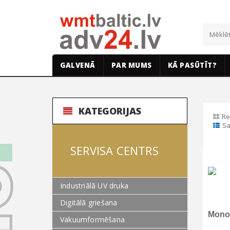
GALVENĀ
PAR MUMS
KĀ PASŪTĪT?
KATEGORIJAS
Re
Sa
SERVISA CENTRS
Industriālā UV druka
Digitālā griešana
Mono
Vakuumformēšana