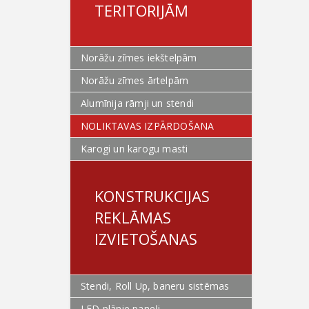
TERITORIJĀM
Norāžu zīmes iekštelpām
Norāžu zīmes ārtelpām
Alumīnija rāmji un stendi
NOLIKTAVAS IZPĀRDOŠANA
Karogi un karogu masti
KONSTRUKCIJAS
REKLĀMAS
IZVIETOŠANAS
Stendi, Roll Up, baneru sistēmas
LED plānie paneļi