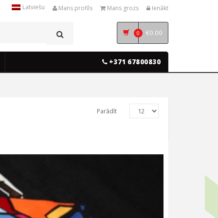
Latviešu
Mans profils
Mans grozs
Ienākt
€
0.00
0
+371 67800830
Parādīt