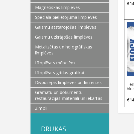
€
14
Magnētiskās līmplēves
Speciāla pielietojuma līmplēves
Gaismu atstarojošas līmplēves
Gaismu uzkrājošas līmplēves
Metalizētas un hologrāfiskas
līmplēves
Līmplēves mēbelēm
Līmplēves grīdas grafikai
Divpusējas līmplēves un līmlentes
Ter
blu
Grāmatu un dokumentu
restaurācijas materiāli un iekārtas
€
14
Zīmoli
DRUKAS