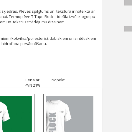
šķiedras. Plēves spilgtums un tekstūra ir noteikta ar
šanai. Termoplēve T-Tape Flock – ideāla izvēle logotipu
em un tekstilizstrādājumu dizainam.
iem (kokvilna/poliesteris), dabiskiem un sintētiskiem
 hidrofoba piesātināšanu.
Cena ar
Nopirkt
PVN 21%