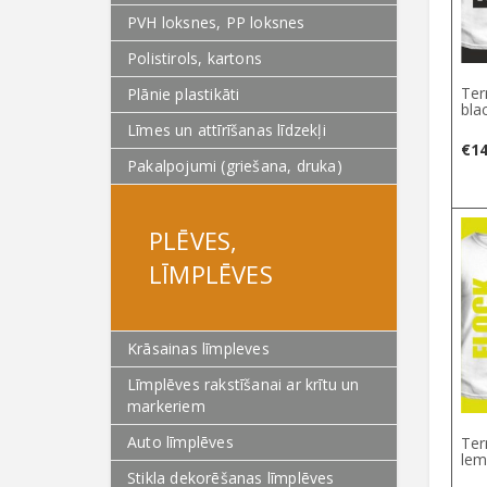
PVH loksnes, PP loksnes
Polistirols, kartons
Ter
Plānie plastikāti
bla
Līmes un attīrīšanas līdzekļi
€
14
Pakalpojumi (griešana, druka)
PLĒVES,
LĪMPLĒVES
Krāsainas līmpleves
Līmplēves rakstīšanai ar krītu un
markeriem
Auto līmplēves
Ter
lem
Stikla dekorēšanas līmplēves