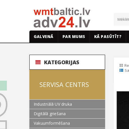
GALVENĀ
PAR MUMS
KĀ PASŪTĪT?
KATEGORIJAS
Re
Sa
SERVISA CENTRS
Industriālā UV druka
Digitālā griešana
Vakuumformēšana