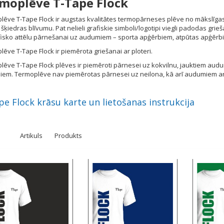
moplēve T-Tape Flock
ēve T-Tape Flock ir augstas kvalitātes termopārneses plēve no mākslīgas 
šķiedras blīvumu. Pat nelieli grafiskie simboli/logotipi viegli padodas grie
fisko attēlu pārnešanai uz audumiem – sporta apģērbiem, atpūtas apģērbi
ēve T-Tape Flock ir piemērota griešanai ar ploteri.
ēve T-Tape Flock plēves ir piemēroti pārnesei uz kokvilnu, jauktiem audum
iem. Termoplēve nav piemērotas pārnesei uz neilona, kā arī audumiem ar
e Flock krāsu karte un lietošanas instrukcija
Artikuls
Produkts