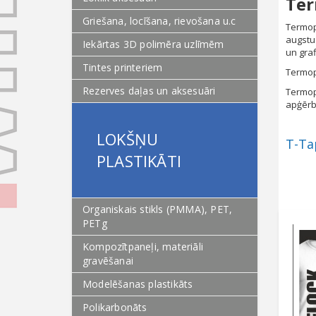
Ter
Griešana, locīšana, rievošana u.c
Termopl
augstu 
Iekārtas 3D polimēra uzlīmēm
un gra
Tintes printeriem
Termopl
Rezerves daļas un aksesuāri
Termopl
apģērb
LOKŠŅU
T-Tap
PLASTIKĀTI
Organiskais stikls (PMMA), PET,
PETg
Kompozītpaneļi, materiāli
gravēšanai
Modelēšanas plastikāts
Polikarbonāts