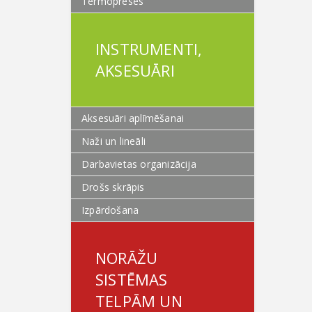
Termopreses
INSTRUMENTI,
AKSESUĀRI
Aksesuāri aplīmēšanai
Naži un lineāli
Darbavietas organizācija
Drošs skrāpis
Izpārdošana
NORĀŽU
SISTĒMAS
TELPĀM UN