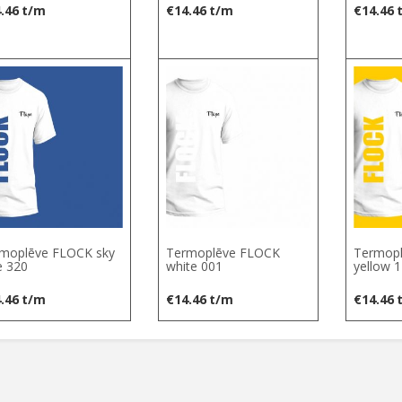
.46
t/m
€
14.46
t/m
€
14.46
moplēve FLOCK sky
Termoplēve FLOCK
Termop
e 320
white 001
yellow 
.46
t/m
€
14.46
t/m
€
14.46