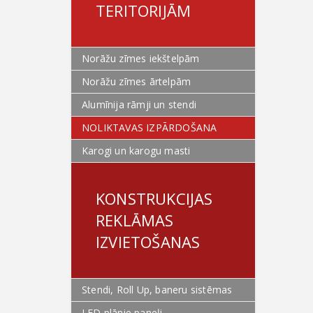
TERITORIJĀM
Norāžu zīmes iekštelpām
Norāžu zīmes ārtelpām
Alumīnija rāmji un stendi
NOLIKTAVAS IZPĀRDOŠANA
Karogi un karogu masti
KONSTRUKCIJAS
REKLĀMAS
IZVIETOŠANAS
Stendi, Roll Up, baneru sistēmas
LED plānie paneļi