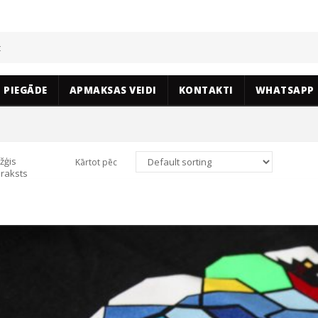
PIEGĀDE
APMAKSAS VEIDI
KONTAKTI
WHATSAPP
žģis
Kārtot pēc
raksts