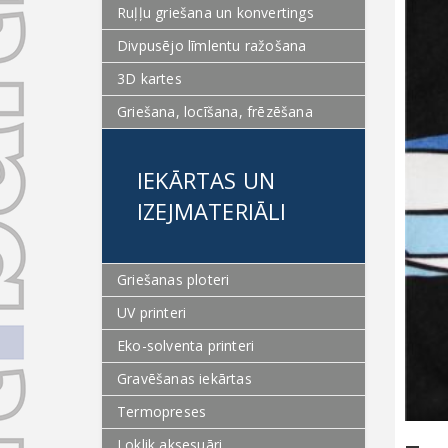
Ruļļu griešana un konvertings
Divpusējo līmlentu ražošana
3D kartes
Griešana, locīšana, frēzēšana
IEKĀRTAS UN
IZEJMATERIĀLI
Griešanas ploteri
UV printeri
Eko-solventa printeri
Gravēšanas iekārtas
Termopreses
Loklik aksesuāri