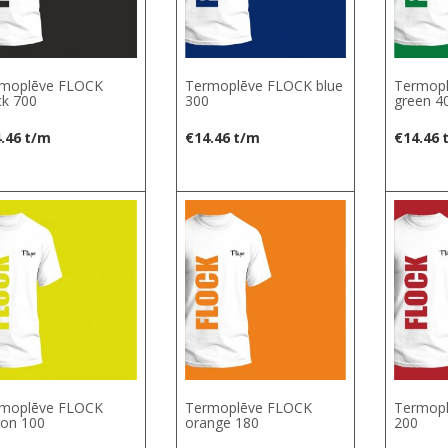
moplēve FLOCK
Termoplēve FLOCK blue
Termop
ck 700
300
green 4
.46
t/m
€
14.46
t/m
€
14.46
moplēve FLOCK
Termoplēve FLOCK
Termopl
on 100
orange 180
200