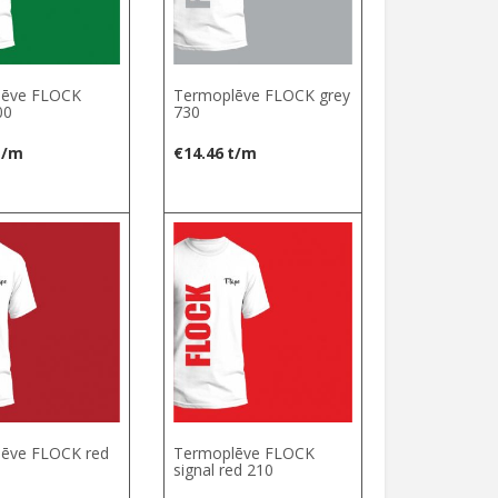
lēve FLOCK
Termoplēve FLOCK grey
00
730
t/m
€
14.46
t/m
ēve FLOCK red
Termoplēve FLOCK
signal red 210