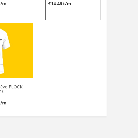
t/m
€
14.46
t/m
lēve FLOCK
110
t/m