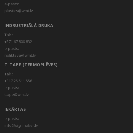
e-pasts:
plastics@wmt.lv
INDRUSTRIĀLĀ DRUKA
Talr.:
+371 67 800 832
e-pasts:
noliktava@wmt.lv
T-TAPE (TERMOPLĒVES)
Tālr.:
+317 25 511 556
e-pasts:
ttape@wmt.lv
IEKĀRTAS
e-pasts:
info@signmaker.lv