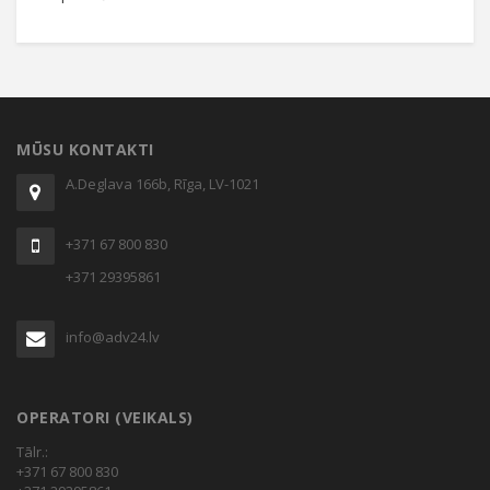
MŪSU KONTAKTI
A.Deglava 166b, Rīga, LV-1021
+371 67 800 830
+371 29395861
info@adv24.lv
OPERATORI (VEIKALS)
Tālr.:
+371 67 800 830