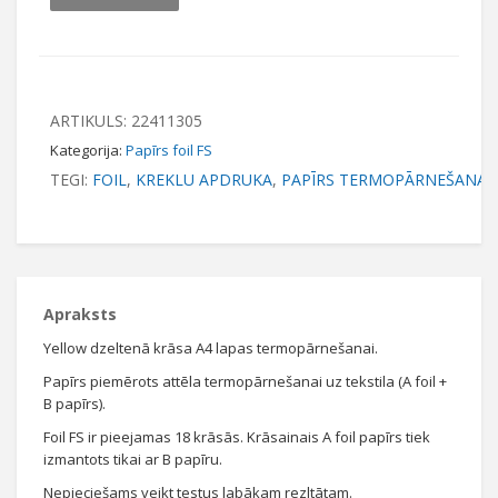
ARTIKULS:
22411305
Kategorija:
Papīrs foil FS
TEGI:
FOIL
,
KREKLU APDRUKA
,
PAPĪRS TERMOPĀRNEŠANAI
Apraksts
Yellow dzeltenā krāsa A4 lapas termopārnešanai.
Papīrs piemērots attēla termopārnešanai uz tekstila (A foil +
B papīrs).
Foil FS ir pieejamas 18 krāsās. Krāsainais A foil papīrs tiek
izmantots tikai ar B papīru.
Nepieciešams veikt testus labākam rezltātam.