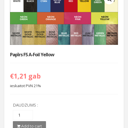
Papīrs FS A-Foil Yellow
€
1,21
gab
ieskaitot PVN 21%
DAUDZUMS :
Add to cart