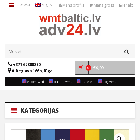
Latviešu
English
Mans profils
Mans grozs
Ienākt
+371 67800830
€
0,00
0
A.Deglava 166b, Rīga
viscom_wmt
plastics_wmt
ttape_eu
apg_wmt
KATEGORIJAS