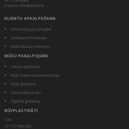
+371 29395861
e-pasts:
Info@adv24.lv
KLIENTU APKALPOŠANA
Informācija par piegādi
Lietotāja informācija
Maksāšanas metodes
MŪSU PAKALPOJUMI
Lokšņu griešana
Ruļļu materiala konvertācija
Ruļļu griešana
Industriāla druka
Digitāla griešana
BŪVPLASTIKĀTI
Talr.:
+371 67 800 832