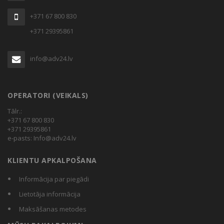
+371 67 800 830
+371 29395861
info@adv24.lv
OPERATORI (VEIKALS)
Tālr.:
+371 67 800 830
+371 29395861
e-pasts:
Info@adv24.lv
KLIENTU APKALPOŠANA
Informācija par piegādi
Lietotāja informācija
Maksāšanas metodes