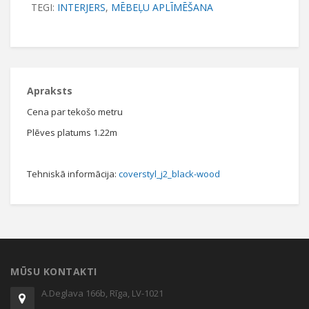
TEGI:
INTERJERS
,
MĒBEĻU APLĪMĒŠANA
Apraksts
Cena par tekošo metru
Plēves platums 1.22m
Tehniskā informācija:
coverstyl_j2_black-wood
MŪSU KONTAKTI
A.Deglava 166b, Rīga, LV-1021