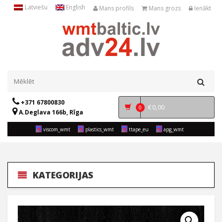
Latviešu
English
Mans profils
Mans grozs
Ienākt
+371 67800830
€
0,00
0
A.Deglava 166b, Rīga
viscom_wmt
plastics_wmt
ttape_eu
apg_wmt
KATEGORIJAS