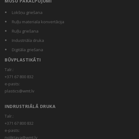
MŪSU PAKALPOJUMI
Lokšņu griešana
Ruļļu materiala konvertācija
Ruļļu griešana
Industriāla druka
Digitāla griešana
BŪVPLASTIKĀTI
Talr.:
+371 67 800 832
e-pasts:
plastics@wmt.lv
INDRUSTRIĀLĀ DRUKA
Talr.:
+371 67 800 832
e-pasts:
noliktava@wmt.lv