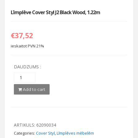
Līmplēve Cover Styl J2 Black Wood, 1.22m
€
37,52
ieskaitot PVN 21%
DAUDZUMS :
Add to cart
ARTIKULS:
62090034
Categories:
Cover Styl
,
Līmplēves mēbelēm