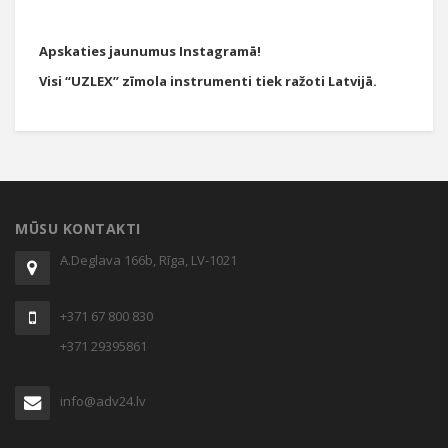
Apskaties jaunumus Instagramā!
Visi “UZLEX” zīmola instrumenti tiek ražoti Latvijā.
MŪSU KONTAKTI
A.Deglava 166b, Rīga, LV-1021
+371 67 800 830
+371 29395861
info@adv24.lv