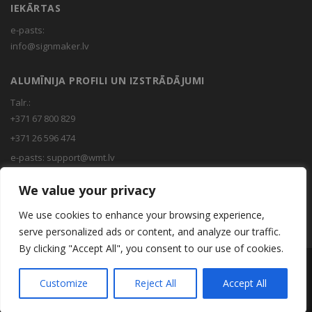
IEKĀRTAS
e-pasts:
info@signmaker.lv
ALUMĪNIJA PROFILI UN IZSTRĀDĀJUMI
Talr.:
+371 67 800 829
+371 26 596 474
e-pasts:
support@wmt.lv
We value your privacy
INSTRUMENTI
We use cookies to enhance your browsing experience,
e-pasts:
info@uzlex.eu
serve personalized ads or content, and analyze our traffic.
By clicking "Accept All", you consent to our use of cookies.
Copyright © 2020 WMT Baltic
Customize
Reject All
Accept All