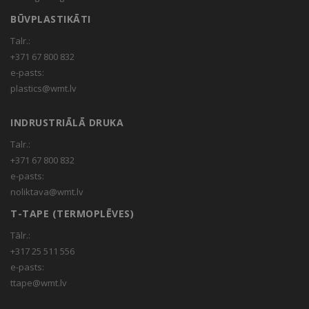
BŪVPLASTIKĀTI
Talr.:
+371 67 800 832
e-pasts:
plastics@wmt.lv
INDRUSTRIĀLĀ DRUKA
Talr.:
+371 67 800 832
e-pasts:
noliktava@wmt.lv
T-TAPE (TERMOPLĒVES)
Tālr.:
+317 25 511 556
e-pasts:
ttape@wmt.lv