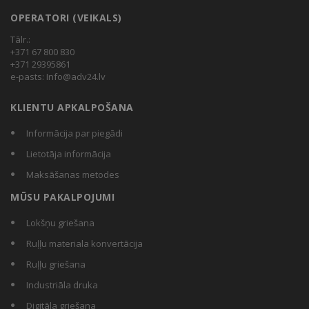
OPERATORI (VEIKALS)
Tālr.:
+371 67 800 830
+371 29395861
e-pasts:
Info@adv24.lv
KLIENTU APKALPOŠANA
Informācija par piegādi
Lietotāja informācija
Maksāšanas metodes
MŪSU PAKALPOJUMI
Lokšņu griešana
Ruļļu materiala konvertācija
Ruļļu griešana
Industriāla druka
Digitāla griešana