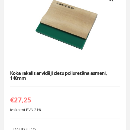
Koka rakelis ar vidēji cietu poliuretāna asmeni,
140mm
€
27,25
ieskaitot PVN 21%
DAUDZUMS :