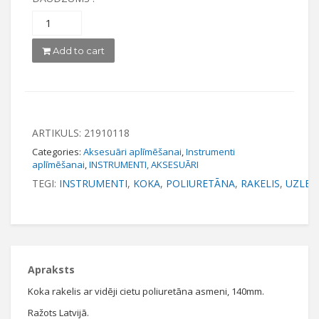
Add to cart
ARTIKULS:
21910118
Categories:
Aksesuāri aplīmēšanai
,
Instrumenti
aplīmēšanai
,
INSTRUMENTI, AKSESUĀRI
TEGI:
INSTRUMENTI
,
KOKA
,
POLIURETĀNA
,
RAKELIS
,
UZLEX
Apraksts
Koka rakelis ar vidēji cietu poliuretāna asmeni, 140mm.
Ražots Latvijā.