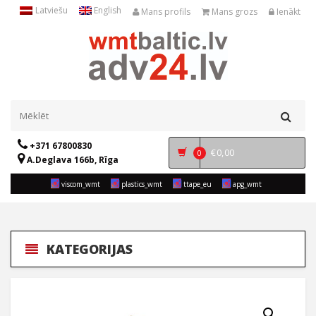
Latviešu
English
Mans profils
Mans grozs
Ienākt
+371 67800830
€
0,00
0
A.Deglava 166b, Rīga
viscom_wmt
plastics_wmt
ttape_eu
apg_wmt
KATEGORIJAS