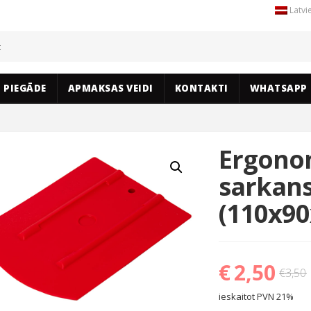
Latvi
PIEGĀDE
APMAKSAS VEIDI
KONTAKTI
WHATSAPP
Ergonom
sarkans,
(110x9
€
2,50
€
3,50
ieskaitot PVN 21%