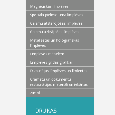
Magnētiskās līmplēves
Speciāla pielietojuma līmplēves
Gaismu atstarojošas līmplēves
Gaismu uzkrājošas līmplēves
Metalizētas un hologrāfiskas
līmplēves
Līmplēves mēbelēm
Līmplēves grīdas grafikai
Divpusējas līmplēves un līmlentes
Grāmatu un dokumentu
restaurācijas materiāli un iekārtas
Zīmoli
DRUKAS