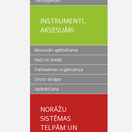
Termopreses
INSTRUMENTI,
AKSESUĀRI
Aksesuāri aplīmēšanai
Naži un lineāli
Darbavietas organizācija
Drošs skrāpis
Izpārdošana
NORĀŽU
SISTĒMAS
TELPĀM UN