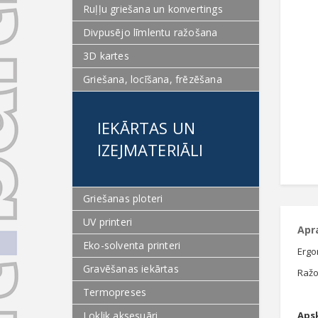
Ruļļu griešana un konvertings
Divpusējo līmlentu ražošana
3D kartes
Griešana, locīšana, frēzēšana
IEKĀRTAS UN
IZEJMATERIĀLI
Griešanas ploteri
UV printeri
Apr
Eko-solventa printeri
Ergo
Gravēšanas iekārtas
Ražot
Termopreses
Loklik aksesuāri
Aps