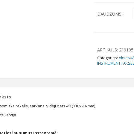
DAUDZUMS :
ARTIKULS:
219105
Categories:
Aksesuā
INSTRUMENTI, AKSE
aksts
nomisks rakelis, sarkans, vidēji ciets 4″+(110x90xmm).
s Latvijā.
katies jaunumus Instagramā!