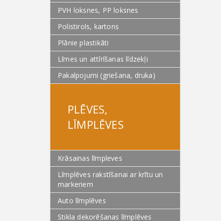
PVH loksnes, PP loksnes
Polistirols, kartons
Plānie plastikāti
Līmes un attīrīšanas līdzekļi
Pakalpojumi (griešana, druka)
PLĒVES,
LĪMPLĒVES
Krāsainas līmpleves
Līmplēves rakstīšanai ar krītu un
markeriem
Auto līmplēves
Stikla dekorēšanas līmplēves