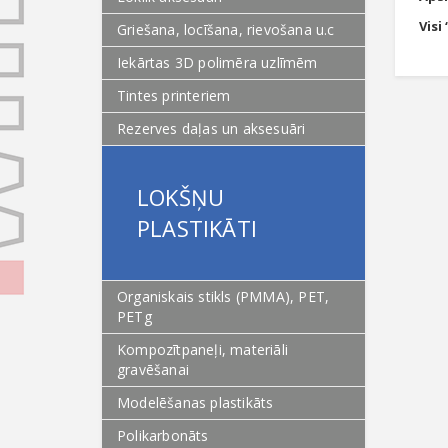
Visi
Griešana, locīšana, rievošana u.c
Iekārtas 3D polimēra uzlīmēm
Tintes printeriem
Rezerves daļas un aksesuāri
LOKŠŅU
PLASTIKĀTI
Organiskais stikls (PMMA), PET,
PETg
Kompozītpaneļi, materiāli
gravēšanai
Modelēšanas plastikāts
Polikarbonāts