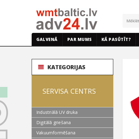
GALVENĀ
PAR MUMS
KĀ PASŪTĪT?
KATEGORIJAS
SERVISA CENTRS
Industriālā UV druka
Digitālā griešana
Vakuumformēšana