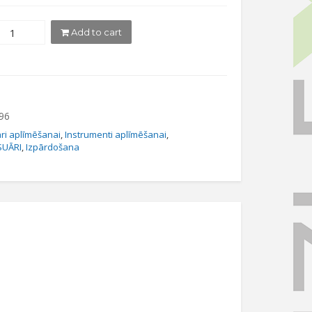
was:
is:
Add to cart
€3,50.
€2,50.
96
ri aplīmēšanai
,
Instrumenti aplīmēšanai
,
SUĀRI
,
Izpārdošana