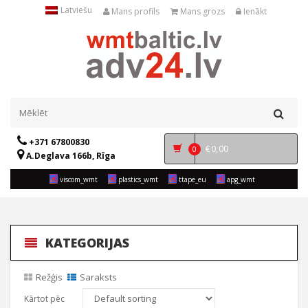
Latviešu
Mans profils
Mans grozs
Ienākt
+371 67800830
€
0,00
0
A.Deglava 166b, Rīga
viscom_wmt
plastics_wmt
ttape_eu
apg_wmt
KATEGORIJAS
Režģis
Saraksts
Kārtot pēc