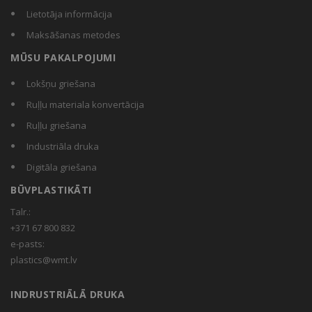
Lietotāja informācija
Maksāšanas metodes
MŪSU PAKALPOJUMI
Lokšņu griešana
Ruļļu materiala konvertācija
Ruļļu griešana
Industriāla druka
Digitāla griešana
BŪVPLASTIKĀTI
Talr.:
+371 67 800 832
e-pasts:
plastics@wmt.lv
INDRUSTRIĀLĀ DRUKA