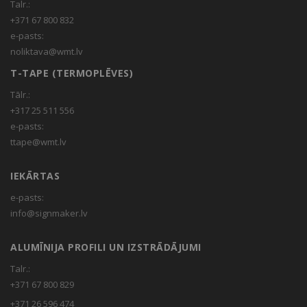
Talr.:
+371 67 800 832
e-pasts:
noliktava@wmt.lv
T-TAPE (TERMOPLĒVES)
Tālr.:
+317 25 511 556
e-pasts:
ttape@wmt.lv
IEKĀRTAS
e-pasts:
info@signmaker.lv
ALUMĪNIJA PROFILI UN IZSTRĀDĀJUMI
Talr.:
+371 67 800 829
+371 26 596 474