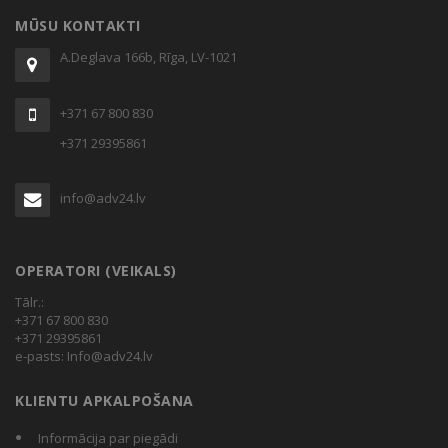
MŪSU KONTAKTI
A.Deglava 166b, Rīga, LV-1021
+371 67 800 830
+371 29395861
info@adv24.lv
OPERATORI (VEIKALS)
Tālr.:
+371 67 800 830
+371 29395861
e-pasts:
Info@adv24.lv
KLIENTU APKALPOŠANA
Informācija par piegādi