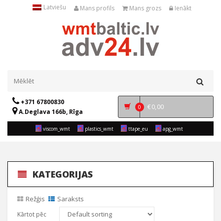
Latviešu
Mans profils
Mans grozs
Ienākt
+371 67800830
€
0,00
0
A.Deglava 166b, Rīga
viscom_wmt
plastics_wmt
ttape_eu
apg_wmt
KATEGORIJAS
Režģis
Saraksts
Kārtot pēc