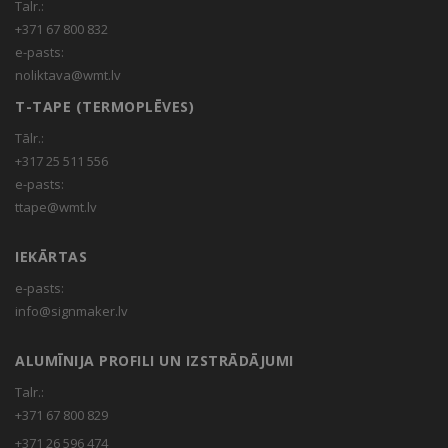
Talr.:
+371 67 800 832
e-pasts:
noliktava@wmt.lv
T-TAPE (TERMOPLĒVES)
Tālr.:
+317 25 511 556
e-pasts:
ttape@wmt.lv
IEKĀRTAS
e-pasts:
info@signmaker.lv
ALUMĪNIJA PROFILI UN IZSTRĀDĀJUMI
Talr.:
+371 67 800 829
+371 26 596 474