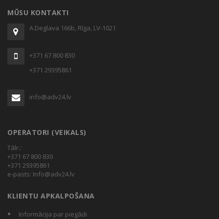
MŪSU KONTAKTI
A.Deglava 166b, Rīga, LV-1021
+371 67 800 830
+371 29395861
info@adv24.lv
OPERATORI (VEIKALS)
Tālr.:
+371 67 800 830
+371 29395861
e-pasts:
Info@adv24.lv
KLIENTU APKALPOŠANA
Informācija par piegādi