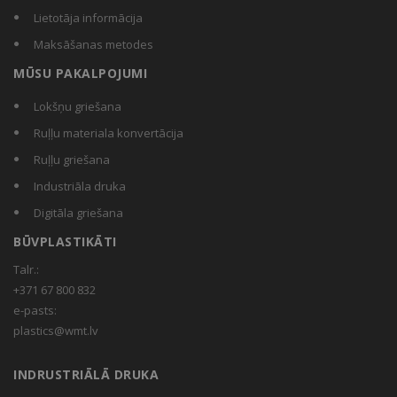
Lietotāja informācija
Maksāšanas metodes
MŪSU PAKALPOJUMI
Lokšņu griešana
Ruļļu materiala konvertācija
Ruļļu griešana
Industriāla druka
Digitāla griešana
BŪVPLASTIKĀTI
Talr.:
+371 67 800 832
e-pasts:
plastics@wmt.lv
INDRUSTRIĀLĀ DRUKA