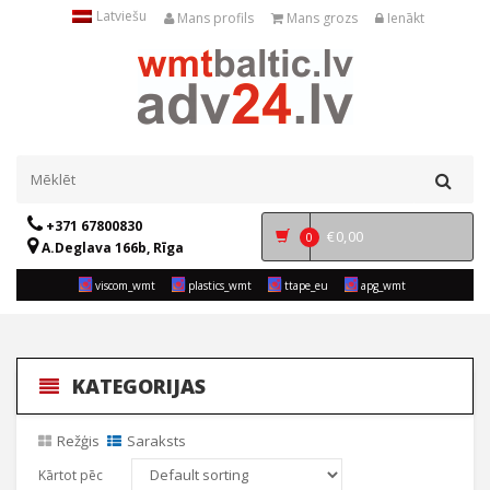
Latviešu
Mans profils
Mans grozs
Ienākt
+371 67800830
€
0,00
0
A.Deglava 166b, Rīga
viscom_wmt
plastics_wmt
ttape_eu
apg_wmt
KATEGORIJAS
Režģis
Saraksts
Kārtot pēc