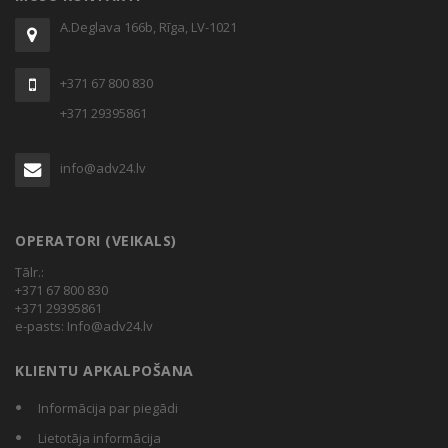
A.Deglava 166b, Rīga, LV-1021
+371 67 800 830
+371 29395861
info@adv24.lv
OPERATORI (VEIKALS)
Tālr.:
+371 67 800 830
+371 29395861
e-pasts:
Info@adv24.lv
KLIENTU APKALPOŠANA
Informācija par piegādi
Lietotāja informācija