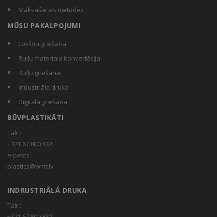
Maksāšanas metodes
MŪSU PAKALPOJUMI
Lokšņu griešana
Ruļļu materiala konvertācija
Ruļļu griešana
Industriāla druka
Digitāla griešana
BŪVPLASTIKĀTI
Talr.:
+371 67 800 832
e-pasts:
plastics@wmt.lv
INDRUSTRIĀLĀ DRUKA
Talr.:
+371 67 800 832