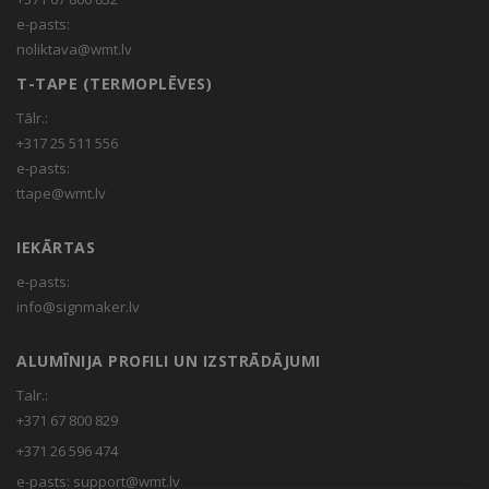
e-pasts:
noliktava@wmt.lv
T-TAPE (TERMOPLĒVES)
Tālr.:
+317 25 511 556
e-pasts:
ttape@wmt.lv
IEKĀRTAS
e-pasts:
info@signmaker.lv
ALUMĪNIJA PROFILI UN IZSTRĀDĀJUMI
Talr.:
+371 67 800 829
+371 26 596 474
e-pasts:
support@wmt.lv