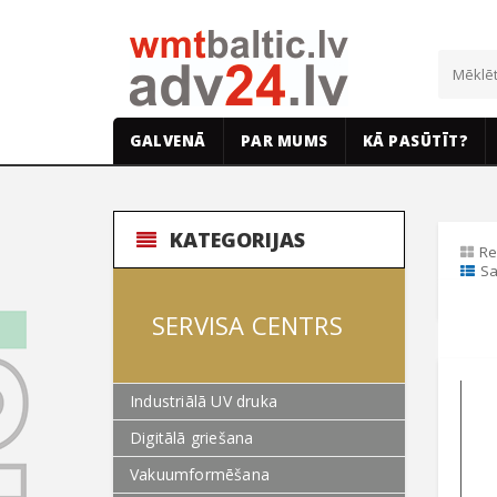
GALVENĀ
PAR MUMS
KĀ PASŪTĪT?
KATEGORIJAS
Re
Sa
SERVISA CENTRS
Industriālā UV druka
Digitālā griešana
Vakuumformēšana