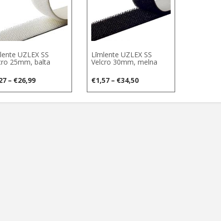
lente UZLEX SS
Līmlente UZLEX SS
cro 25mm, balta
Velcro 30mm, melna
Price
Price
27
–
€
26,99
€
1,57
–
€
34,50
range:
range:
€1,27
€1,57
through
through
€26,99
€34,50