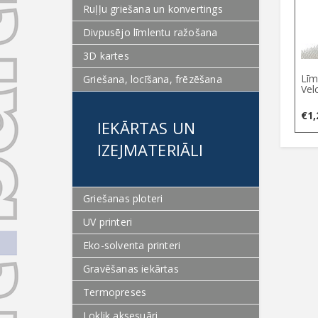
Ruļļu griešana un konvertings
Divpusējo līmlentu ražošana
3D kartes
Līm
Griešana, locīšana, frēzēšana
Vel
€
1,
IEKĀRTAS UN
IZEJMATERIĀLI
Griešanas ploteri
UV printeri
Eko-solventa printeri
Gravēšanas iekārtas
Termopreses
Loklik aksesuāri