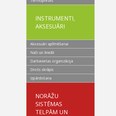
Termopreses
INSTRUMENTI,
AKSESUĀRI
Aksesuāri aplīmēšanai
Naži un lineāli
Darbavietas organizācija
Drošs skrāpis
Izpārdošana
NORĀŽU
SISTĒMAS
TELPĀM UN