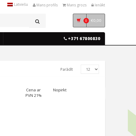
Latviešu
Mans profils
Mans grozs
Ienākt
€
0,00
0
+371 67800830
Parādīt
Cena ar
Nopirkt
PVN 21%