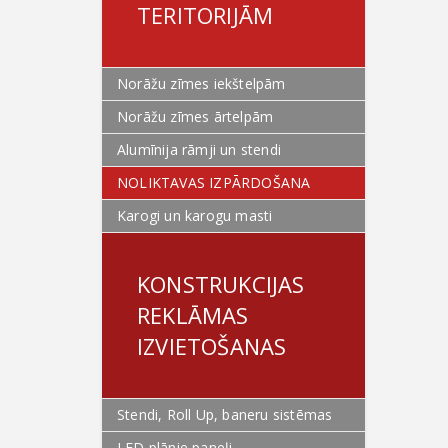
TERITORIJĀM
Norāžu zīmes iekštelpām
Norāžu zīmes ārtelpām
Alumīnija rāmji un stendi
NOLIKTAVAS IZPĀRDOŠANA
Karogi un karogu masti
KONSTRUKCIJAS
REKLĀMAS
IZVIETOŠANAS
Stendi, Roll Up, baneru sistēmas
LED plānie paneļi