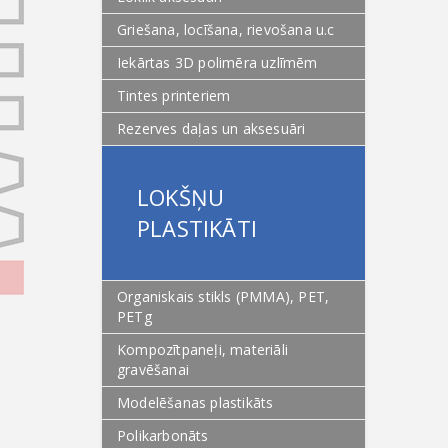
Griešana, locīšana, rievošana u.c
Iekārtas 3D polimēra uzlīmēm
Tintes printeriem
Rezerves daļas un aksesuāri
LOKŠŅU
PLASTIKĀTI
Organiskais stikls (PMMA), PET,
PETg
Kompozītpaneļi, materiāli
gravēšanai
Modelēšanas plastikāts
Polikarbonāts