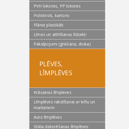
PVH loksnes, PP loksnes
Polistirols, kartons
Plānie plastikāti
Līmes un attīrīšanas līdzekļi
Pakalpojumi (griešana, druka)
PLĒVES,
LĪMPLĒVES
Krāsainas līmpleves
Līmplēves rakstīšanai ar krītu un
markeriem
Auto līmplēves
Stikla dekorēšanas līmplēves