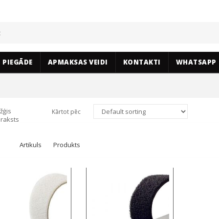
PIEGĀDE
APMAKSAS VEIDI
KONTAKTI
WHATSAPP
žģis
Kārtot pēc
raksts
Artikuls
Produkts
Select options
Select options