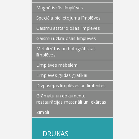
Magnētiskās līmplēves
Speciāla pielietojuma līmplēves
Gaismu atstarojošas līmplēves
Gaismu uzkrājošas līmplēves
Metalizētas un hologrāfiskas
līmplēves
Līmplēves mēbelēm
Līmplēves grīdas grafikai
Divpusējas līmplēves un līmlentes
Grāmatu un dokumentu
restaurācijas materiāli un iekārtas
Zīmoli
DRUKAS