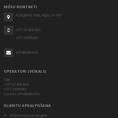
MŪSU KONTAKTI
A.Deglava 166b, Rīga, LV-1021
+371 67 800 830
+371 29395861
info@adv24.lv
OPERATORI (VEIKALS)
Tālr.:
+371 67 800 830
+371 29395861
e-pasts:
Info@adv24.lv
KLIENTU APKALPOŠANA
Informācija par piegādi