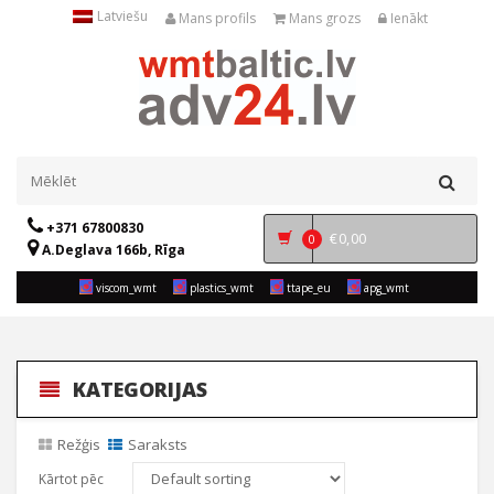
Latviešu
Mans profils
Mans grozs
Ienākt
+371 67800830
€
0,00
0
A.Deglava 166b, Rīga
viscom_wmt
plastics_wmt
ttape_eu
apg_wmt
KATEGORIJAS
Režģis
Saraksts
Kārtot pēc