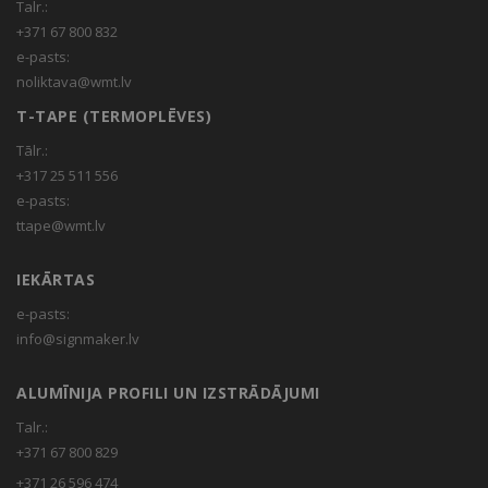
Talr.:
+371 67 800 832
e-pasts:
noliktava@wmt.lv
T-TAPE (TERMOPLĒVES)
Tālr.:
+317 25 511 556
e-pasts:
ttape@wmt.lv
IEKĀRTAS
e-pasts:
info@signmaker.lv
ALUMĪNIJA PROFILI UN IZSTRĀDĀJUMI
Talr.:
+371 67 800 829
+371 26 596 474