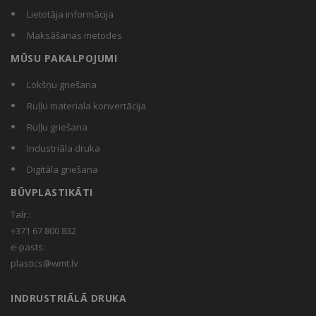
Lietotāja informācija
Maksāšanas metodes
MŪSU PAKALPOJUMI
Lokšņu griešana
Ruļļu materiala konvertācija
Ruļļu griešana
Industriāla druka
Digitāla griešana
BŪVPLASTIKĀTI
Talr.:
+371 67 800 832
e-pasts:
plastics@wmt.lv
INDRUSTRIĀLĀ DRUKA