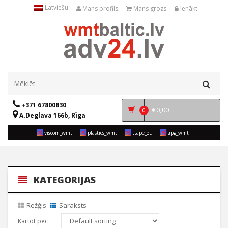
Latviešu
Mans profils
Mans grozs
Ienākt
+371 67800830
€
0,00
0
A.Deglava 166b, Rīga
viscom_wmt
plastics_wmt
ttape_eu
apg_wmt
KATEGORIJAS
Režģis
Saraksts
Kārtot pēc