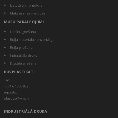
Lietotāja informācija
Maksāšanas metodes
MŪSU PAKALPOJUMI
Lokšņu griešana
Ruļļu materiala konvertācija
Ruļļu griešana
Industriāla druka
Digitāla griešana
BŪVPLASTIKĀTI
Talr.:
+371 67 800 832
e-pasts:
plastics@wmt.lv
INDRUSTRIĀLĀ DRUKA