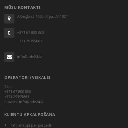
MŪSU KONTAKTI
A.Deglava 166b, Rīga, LV-1021
+371 67 800 830
+371 29395861
info@adv24.lv
OPERATORI (VEIKALS)
Tālr.:
+371 67 800 830
+371 29395861
e-pasts:
Info@adv24.lv
KLIENTU APKALPOŠANA
Informācija par piegādi