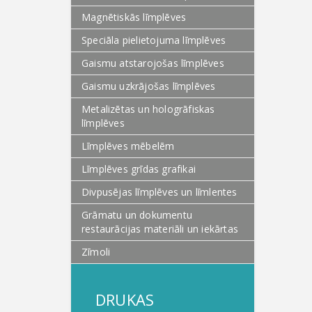
Magnētiskās līmplēves
Speciāla pielietojuma līmplēves
Gaismu atstarojošas līmplēves
Gaismu uzkrājošas līmplēves
Metalizētas un hologrāfiskas
līmplēves
Līmplēves mēbelēm
Līmplēves grīdas grafikai
Divpusējas līmplēves un līmlentes
Grāmatu un dokumentu
restaurācijas materiāli un iekārtas
Zīmoli
DRUKAS