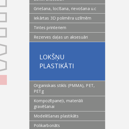
Griešana, locīšana, rievošana u.c
Iekārtas 3D polimēra uzlīmēm
Tintes printeriem
Rezerves daļas un aksesuāri
LOKŠŅU
PLASTIKĀTI
Organiskais stikls (PMMA), PET,
PETg
Kompozītpaneļi, materiāli
gravēšanai
Modelēšanas plastikāts
Polikarbonāts