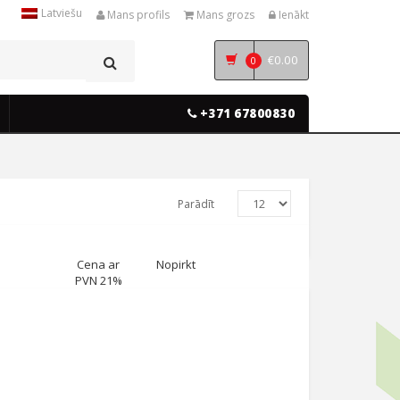
Latviešu
Mans profils
Mans grozs
Ienākt
€
0.00
0
+371 67800830
Parādīt
Cena ar
Nopirkt
PVN 21%