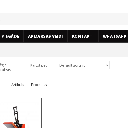
PIEGĀDE
APMAKSAS VEIDI
KONTAKTI
WHATSAPP
žģis
Kārtot pēc
raksts
Artikuls
Produkts