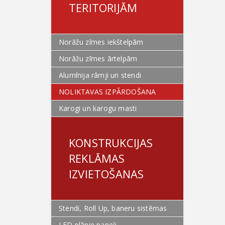
TERITORIJĀM
Norāžu zīmes iekštelpām
Norāžu zīmes ārtelpām
Alumīnija rāmji un stendi
NOLIKTAVAS IZPĀRDOŠANA
Karogi un karogu masti
KONSTRUKCIJAS
REKLĀMAS
IZVIETOŠANAS
Stendi, Roll Up, baneru sistēmas
LED plānie paneļi