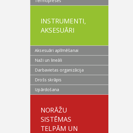
Termopreses
INSTRUMENTI,
AKSESUĀRI
Aksesuāri aplīmēšanai
Naži un lineāli
Darbavietas organizācija
Drošs skrāpis
Izpārdošana
NORĀŽU
SISTĒMAS
TELPĀM UN