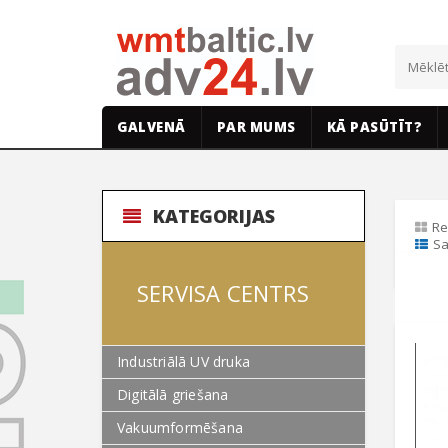
GALVENĀ
PAR MUMS
KĀ PASŪTĪT?
KATEGORIJAS
Re
Sa
SERVISA CENTRS
Industriālā UV druka
Digitālā griešana
Vakuumformēšana