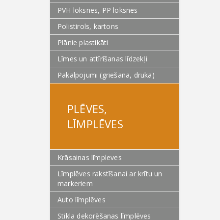
PVH loksnes, PP loksnes
Polistirols, kartons
Plānie plastikāti
Līmes un attīrīšanas līdzekļi
Pakalpojumi (griešana, druka)
PLĒVES,
LĪMPLĒVES
Krāsainas līmpleves
Līmplēves rakstīšanai ar krītu un
markeriem
Auto līmplēves
Stikla dekorēšanas līmplēves