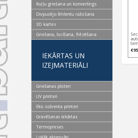
Ruļļu griešana un konvertings
Divpusējo līmlentu ražošana
3D kartes
Sec
Griešana, locīšana, frēzēšana
aut
ter
€
95
IEKĀRTAS UN
IZEJMATERIĀLI
Griešanas ploteri
UV printeri
Eko-solventa printeri
Gravēšanas iekārtas
Termopreses
Loklik aksesuāri