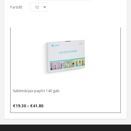
Parādīt
Select options
Sublimācijas papīrs 140 gab.
Price
€
19.30
–
€
41.80
range:
€19.30