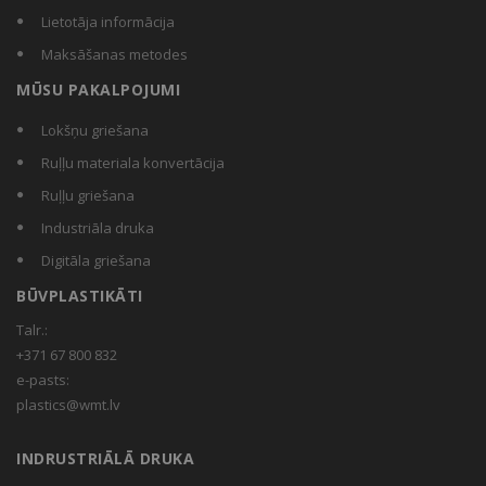
Lietotāja informācija
Maksāšanas metodes
MŪSU PAKALPOJUMI
Lokšņu griešana
Ruļļu materiala konvertācija
Ruļļu griešana
Industriāla druka
Digitāla griešana
BŪVPLASTIKĀTI
Talr.:
+371 67 800 832
e-pasts:
plastics@wmt.lv
INDRUSTRIĀLĀ DRUKA