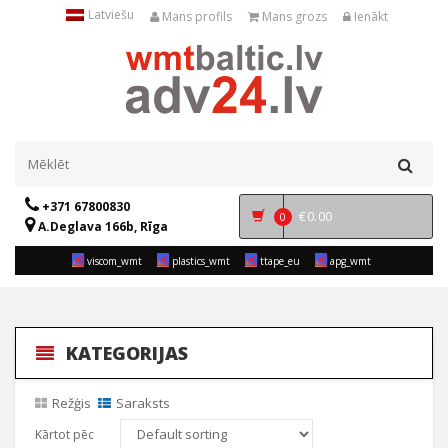
Latviešu
Mans profils
Mans grozs
Ienākt
+371 67800830
€
0.00
0
A.Deglava 166b, Rīga
viscom_wmt
plastics_wmt
ttape_eu
apg_wmt
KATEGORIJAS
Režģis
Saraksts
Kārtot pēc