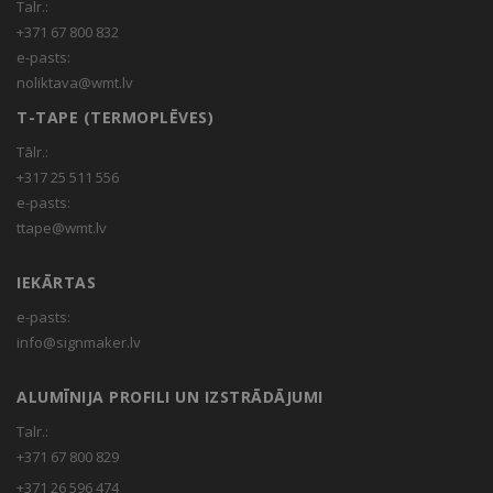
Talr.:
+371 67 800 832
e-pasts:
noliktava@wmt.lv
T-TAPE (TERMOPLĒVES)
Tālr.:
+317 25 511 556
e-pasts:
ttape@wmt.lv
IEKĀRTAS
e-pasts:
info@signmaker.lv
ALUMĪNIJA PROFILI UN IZSTRĀDĀJUMI
Talr.:
+371 67 800 829
+371 26 596 474