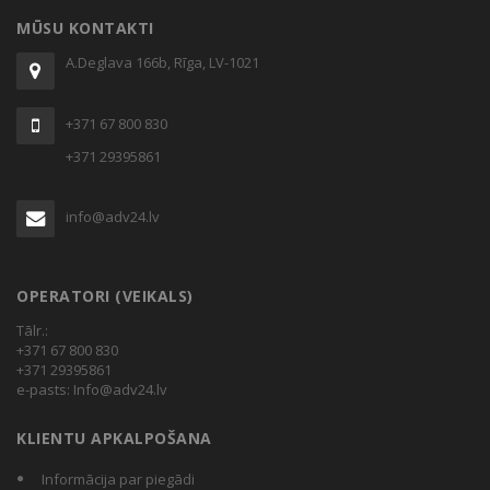
through
MŪSU KONTAKTI
€41.80
A.Deglava 166b, Rīga, LV-1021
+371 67 800 830
+371 29395861
info@adv24.lv
OPERATORI (VEIKALS)
Tālr.:
+371 67 800 830
+371 29395861
e-pasts:
Info@adv24.lv
KLIENTU APKALPOŠANA
Informācija par piegādi