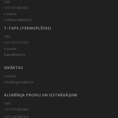
Talr.:
+371 67 800 832
e-pasts:
noliktava@wmt.lv
T-TAPE (TERMOPLĒVES)
Tālr.:
+317 25 511 556
e-pasts:
ttape@wmt.lv
IEKĀRTAS
e-pasts:
info@signmaker.lv
ALUMĪNIJA PROFILI UN IZSTRĀDĀJUMI
Talr.:
+371 67 800 829
+371 26 596 474