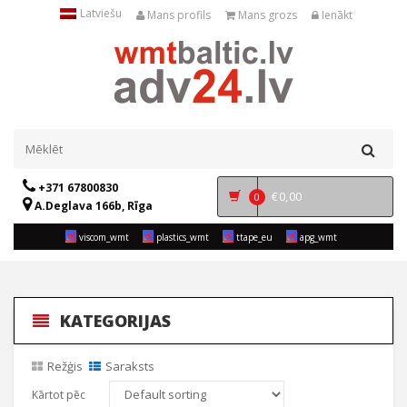
Latviešu
Mans profils
Mans grozs
Ienākt
+371 67800830
€
0,00
0
A.Deglava 166b, Rīga
viscom_wmt
plastics_wmt
ttape_eu
apg_wmt
KATEGORIJAS
Režģis
Saraksts
Kārtot pēc