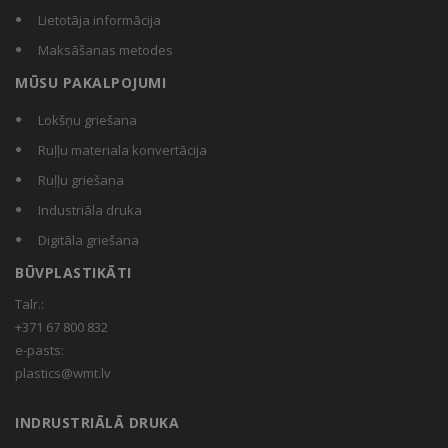
Lietotāja informācija
Maksāšanas metodes
MŪSU PAKALPOJUMI
Lokšņu griešana
Ruļļu materiala konvertācija
Ruļļu griešana
Industriāla druka
Digitāla griešana
BŪVPLASTIKĀTI
Talr.:
+371 67 800 832
e-pasts:
plastics@wmt.lv
INDRUSTRIĀLĀ DRUKA