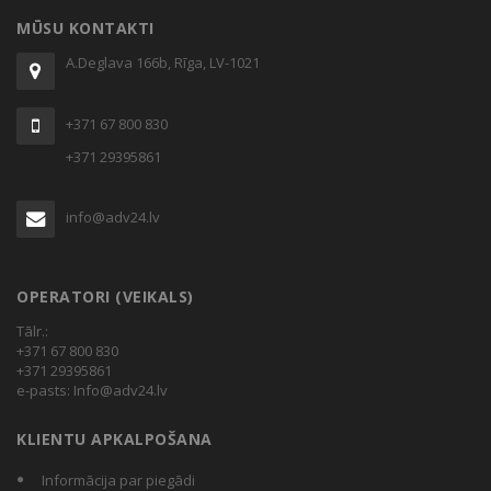
through
MŪSU KONTAKTI
€310,44
A.Deglava 166b, Rīga, LV-1021
+371 67 800 830
+371 29395861
info@adv24.lv
OPERATORI (VEIKALS)
Tālr.:
+371 67 800 830
+371 29395861
e-pasts:
Info@adv24.lv
KLIENTU APKALPOŠANA
Informācija par piegādi