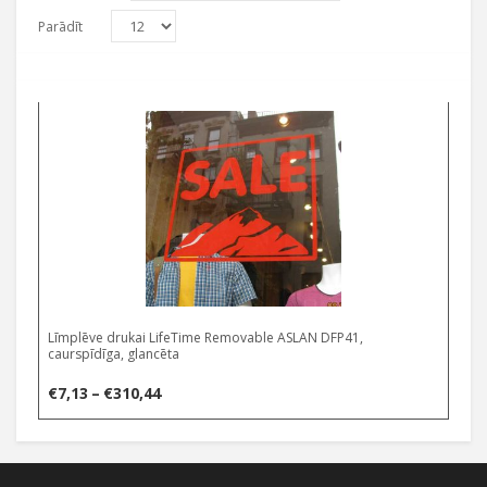
Parādīt
Select options
Līmplēve drukai LifeTime Removable ASLAN DFP41,
caurspīdīga, glancēta
Price
€
7,13
–
€
310,44
range:
€7,13