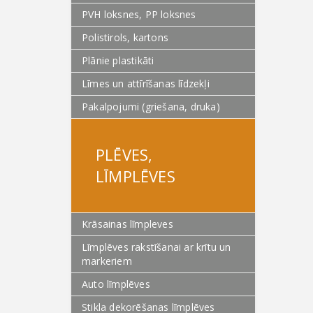
PVH loksnes, PP loksnes
Polistirols, kartons
Plānie plastikāti
Līmes un attīrīšanas līdzekļi
Pakalpojumi (griešana, druka)
PLĒVES,
LĪMPLĒVES
Krāsainas līmpleves
Līmplēves rakstīšanai ar krītu un
markeriem
Auto līmplēves
Stikla dekorēšanas līmplēves