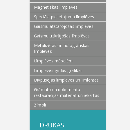
Magnētiskās līmplēves
Speciāla pielietojuma līmplēves
Gaismu atstarojošas līmplēves
Gaismu uzkrājošas līmplēves
Metalizētas un hologrāfiskas
līmplēves
Līmplēves mēbelēm
Līmplēves grīdas grafikai
Divpusējas līmplēves un līmlentes
Grāmatu un dokumentu
restaurācijas materiāli un iekārtas
Zīmoli
DRUKAS