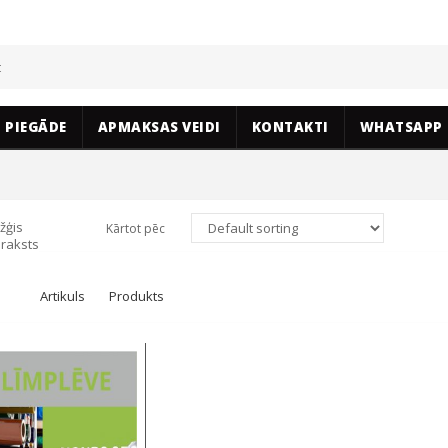
PIEGĀDE
APMAKSAS VEIDI
KONTAKTI
WHATSAPP
žģis
Kārtot pēc
raksts
Artikuls
Produkts