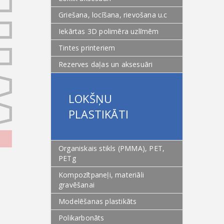
Griešana, locīšana, rievošana u.c
Iekārtas 3D polimēra uzlīmēm
Tintes printeriem
Rezerves daļas un aksesuāri
LOKŠŅU
PLASTIKĀTI
Organiskais stikls (PMMA), PET,
PETg
Kompozītpaneļi, materiāli
gravēšanai
Modelēšanas plastikāts
Polikarbonāts