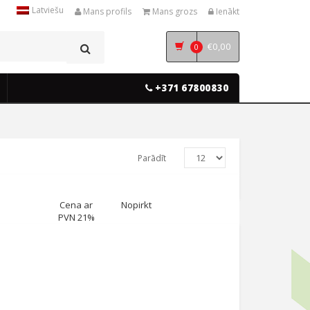
Latviešu
Mans profils
Mans grozs
Ienākt
€
0,00
0
+371 67800830
Parādīt
Cena ar
Nopirkt
PVN 21%