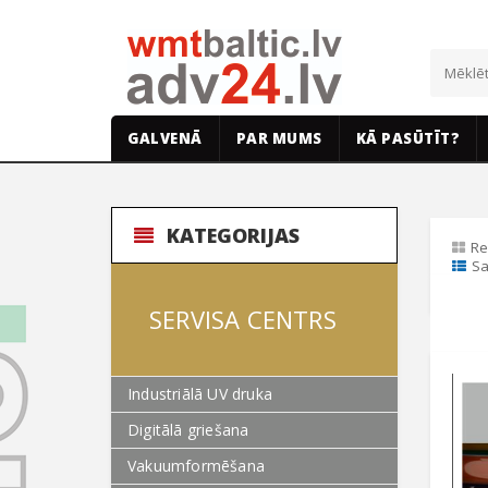
GALVENĀ
PAR MUMS
KĀ PASŪTĪT?
KATEGORIJAS
Re
Sa
SERVISA CENTRS
Industriālā UV druka
Digitālā griešana
Vakuumformēšana