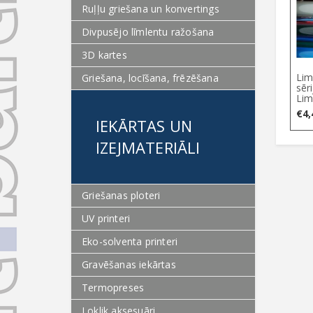
Ruļļu griešana un konvertings
Divpusējo līmlentu ražošana
3D kartes
Lim
Griešana, locīšana, frēzēšana
sēr
Lim
€
4,
IEKĀRTAS UN
IZEJMATERIĀLI
Griešanas ploteri
UV printeri
Eko-solventa printeri
Gravēšanas iekārtas
Termopreses
Loklik aksesuāri