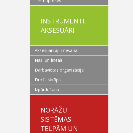
Termopreses
INSTRUMENTI,
AKSESUĀRI
Aksesuāri aplīmēšanai
Naži un lineāli
Darbavietas organizācija
Drošs skrāpis
Izpārdošana
NORĀŽU
SISTĒMAS
TELPĀM UN