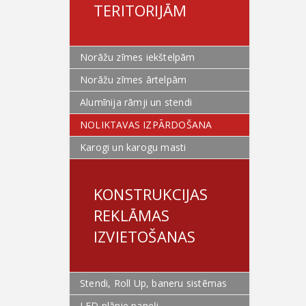
TERITORIJĀM
Norāžu zīmes iekštelpām
Norāžu zīmes ārtelpām
Alumīnija rāmji un stendi
NOLIKTAVAS IZPĀRDOŠANA
Karogi un karogu masti
KONSTRUKCIJAS
REKLĀMAS
IZVIETOŠANAS
Stendi, Roll Up, baneru sistēmas
LED plānie paneļi