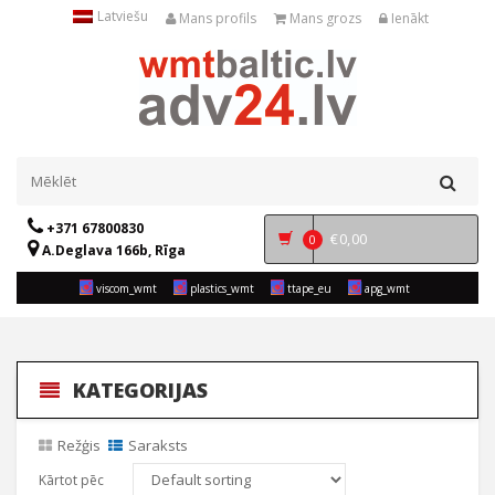
Latviešu
Mans profils
Mans grozs
Ienākt
+371 67800830
€
0,00
0
A.Deglava 166b, Rīga
viscom_wmt
plastics_wmt
ttape_eu
apg_wmt
KATEGORIJAS
Režģis
Saraksts
Kārtot pēc