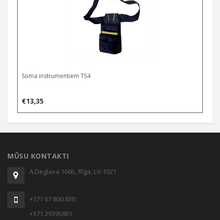
Soma instrumentiem TS4
€
13,35
MŪSU KONTAKTI
A.Deglava 166b, Rīga, LV-1021
+371 67 800 830
+371 29395861