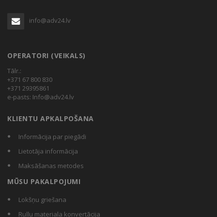
info@adv24.lv
OPERATORI (VEIKALS)
Tālr.:
+371 67 800 830
+371 29395861
e-pasts:
Info@adv24.lv
KLIENTU APKALPOŠANA
Informācija par piegādi
Lietotāja informācija
Maksāšanas metodes
MŪSU PAKALPOJUMI
Lokšņu griešana
Ruļļu materiala konvertācija