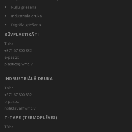
Ruļļu griešana
Industriāla druka
Digitāla griešana
BŪVPLASTIKĀTI
Talr.:
+371 67 800 832
e-pasts:
plastics@wmt.lv
INDRUSTRIĀLĀ DRUKA
Talr.:
+371 67 800 832
e-pasts:
noliktava@wmt.lv
T-TAPE (TERMOPLĒVES)
Tālr.: