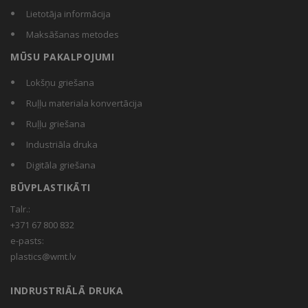
Lietotāja informācija
Maksāšanas metodes
MŪSU PAKALPOJUMI
Lokšņu griešana
Ruļļu materiala konvertācija
Ruļļu griešana
Industriāla druka
Digitāla griešana
BŪVPLASTIKĀTI
Talr.:
+371 67 800 832
e-pasts:
plastics@wmt.lv
INDRUSTRIĀLĀ DRUKA