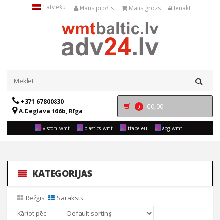
Latviešu
Mans profils
Mans grozs
Ienākt
+371 67800830
€
0,00
0
A.Deglava 166b, Rīga
viscom_wmt
plastics_wmt
ttape_eu
apg_wmt
KATEGORIJAS
Režģis
Saraksts
Kārtot pēc