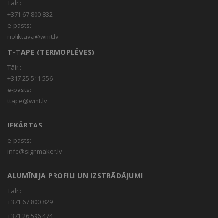
Talr.:
+371 67 800 832
e-pasts:
noliktava@wmt.lv
T-TAPE (TERMOPLĒVES)
Tālr.:
+317 25 511 556
e-pasts:
ttape@wmt.lv
IEKĀRTAS
e-pasts:
info@signmaker.lv
ALUMĪNIJA PROFILI UN IZSTRĀDĀJUMI
Talr.:
+371 67 800 829
+371 26 596 474