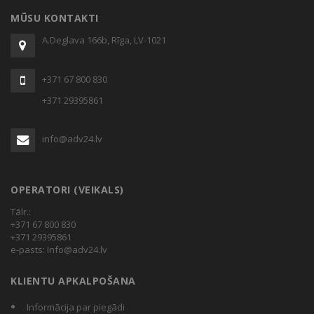
MŪSU KONTAKTI
A.Deglava 166b, Rīga, LV-1021
+371 67 800 830
+371 29395861
info@adv24.lv
OPERATORI (VEIKALS)
Tālr.:
+371 67 800 830
+371 29395861
e-pasts:
Info@adv24.lv
KLIENTU APKALPOŠANA
Informācija par piegādi