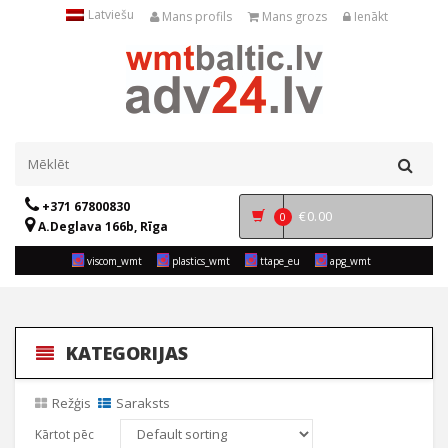
Latviešu
Mans profils
Mans grozs
Ienākt
+371 67800830
€
0.00
0
A.Deglava 166b, Rīga
viscom_wmt
plastics_wmt
ttape_eu
apg_wmt
KATEGORIJAS
Režģis
Saraksts
Kārtot pēc