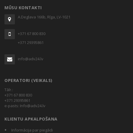
MŪSU KONTAKTI
A.Deglava 166b, Rīga, LV-1021
+371 67 800 830
+371 29395861
info@adv24.lv
OPERATORI (VEIKALS)
Tālr.:
+371 67 800 830
+371 29395861
e-pasts:
Info@adv24.lv
KLIENTU APKALPOŠANA
Informācija par piegādi