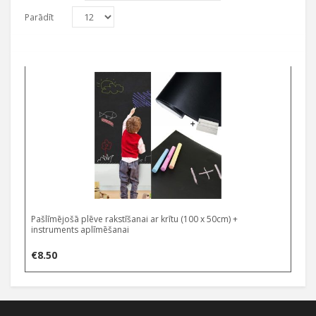
Parādīt
Pašlīmējošā plēve rakstīšanai ar krītu (100 x 50cm) +
instruments aplīmēšanai
€
8.50