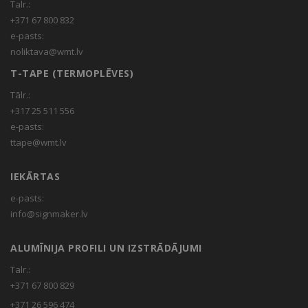
Talr.:
+371 67 800 832
e-pasts:
noliktava@wmt.lv
T-TAPE (TERMOPLĒVES)
Tālr.:
+317 25 511 556
e-pasts:
ttape@wmt.lv
IEKĀRTAS
e-pasts:
info@signmaker.lv
ALUMĪNIJA PROFILI UN IZSTRĀDĀJUMI
Talr.:
+371 67 800 829
+371 26 596 474