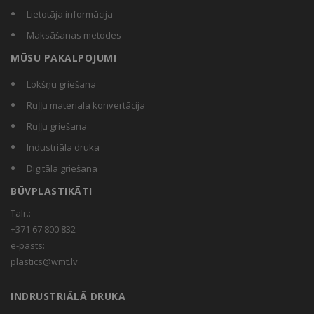
Lietotāja informācija
Maksāšanas metodes
MŪSU PAKALPOJUMI
Lokšņu griešana
Ruļļu materiala konvertācija
Ruļļu griešana
Industriāla druka
Digitāla griešana
BŪVPLASTIKĀTI
Talr.:
+371 67 800 832
e-pasts:
plastics@wmt.lv
INDRUSTRIĀLĀ DRUKA