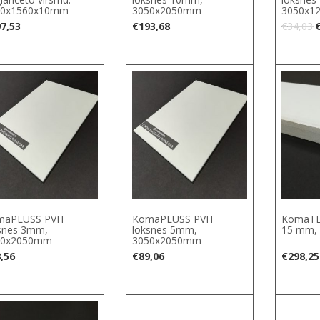
00x1560x10mm
3050x2050mm
3050x1
O
7,53
€
193,68
€
34,03
p
€
maPLUSS PVH
KömaPLUSS PVH
KömaTE
snes 3mm,
loksnes 5mm,
15 mm,
50x2050mm
3050x2050mm
,56
€
89,06
€
298,25
S