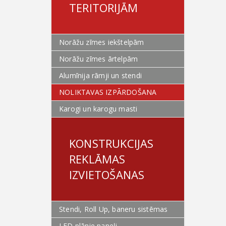
TERITORIJĀM
Norāžu zīmes iekštelpām
Norāžu zīmes ārtelpām
Alumīnija rāmji un stendi
NOLIKTAVAS IZPĀRDOŠANA
Karogi un karogu masti
KONSTRUKCIJAS
REKLĀMAS
IZVIETOŠANAS
Stendi, Roll Up, baneru sistēmas
LED plānie paneļi