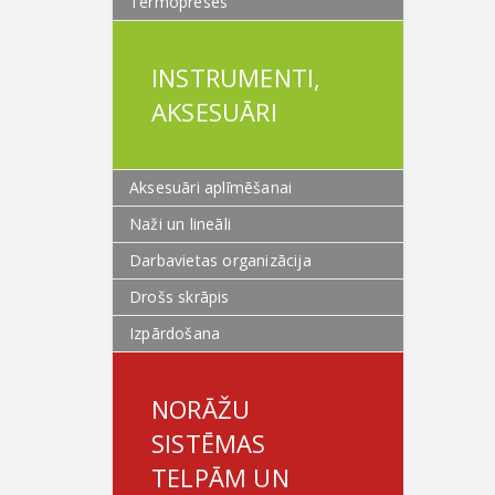
Termopreses
INSTRUMENTI,
AKSESUĀRI
Aksesuāri aplīmēšanai
Naži un lineāli
Darbavietas organizācija
Drošs skrāpis
Izpārdošana
NORĀŽU
SISTĒMAS
TELPĀM UN