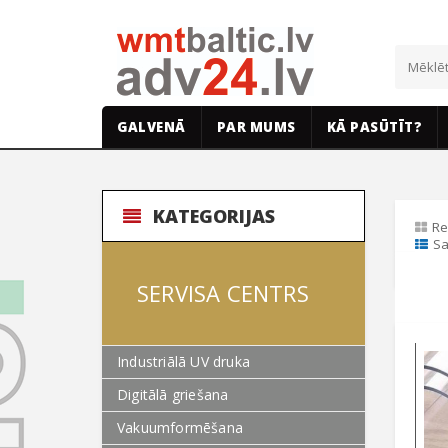
GALVENĀ
PAR MUMS
KĀ PASŪTĪT?
KATEGORIJAS
Re
Sa
SERVISA CENTRS
Industriālā UV druka
Digitālā griešana
Vakuumformēšana