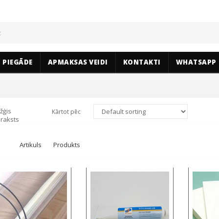
PIEGĀDE
APMAKSAS VEIDI
KONTAKTI
WHATSAPP
žģis
Kārtot pēc
raksts
Artikuls
Produkts
Select options