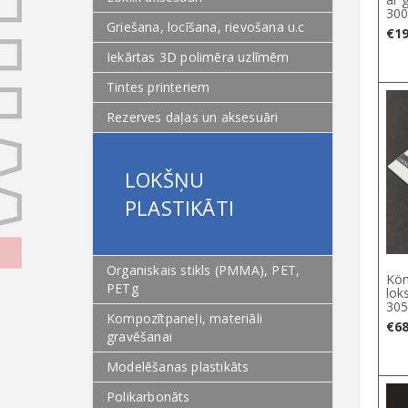
30
Griešana, locīšana, rievošana u.c
€
19
Iekārtas 3D polimēra uzlīmēm
Tintes printeriem
Rezerves daļas un aksesuāri
LOKŠŅU
PLASTIKĀTI
Organiskais stikls (PMMA), PET,
Kö
PETg
lok
30
Kompozītpaneļi, materiāli
€
68
gravēšanai
Modelēšanas plastikāts
Polikarbonāts