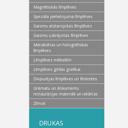
Magnētiskās līmplēves
Speciāla pielietojuma līmplēves
Gaismu atstarojošas līmplēves
Gaismu uzkrājošas līmplēves
Metalizētas un hologrāfiskas
līmplēves
Līmplēves mēbelēm
Līmplēves grīdas grafikai
Divpusējas līmplēves un līmlentes
Grāmatu un dokumentu
restaurācijas materiāli un iekārtas
Zīmoli
DRUKAS