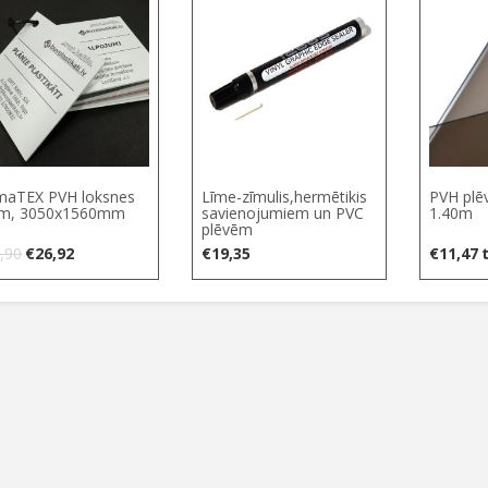
aTEX PVH loksnes
Līme-zīmulis,hermētikis
PVH plē
m, 3050x1560mm
savienojumiem un PVC
1.40m
plēvēm
Original
Current
,90
€
26,92
€
19,35
€
11,47
price
price
was:
is:
€31,90.
€26,92.