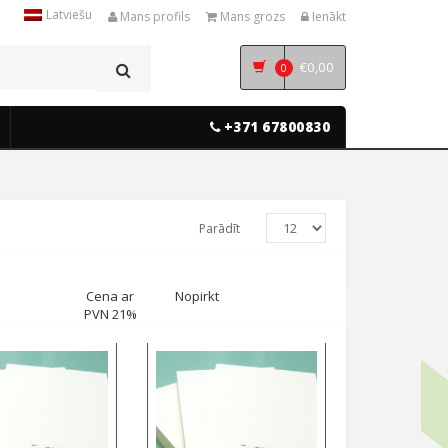
Latviešu
Mans profils
Mans grozs
Ienākt
€
0,00
0
+371 67800830
Parādīt
Cena ar
Nopirkt
PVN 21%