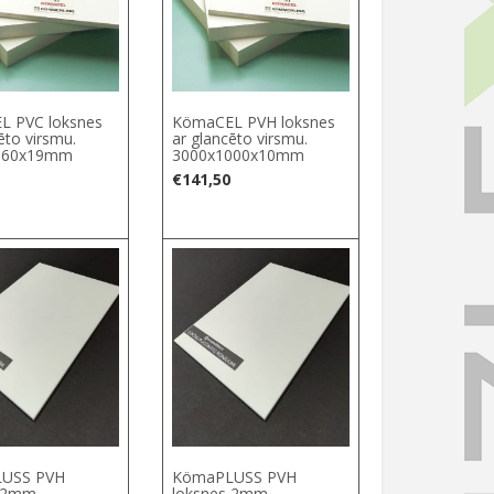
L PVC loksnes
KömaCEL PVH loksnes
ēto virsmu.
ar glancēto virsmu.
560x19mm
3000x1000x10mm
€
141,50
USS PVH
KömaPLUSS PVH
 2mm,
loksnes 2mm,