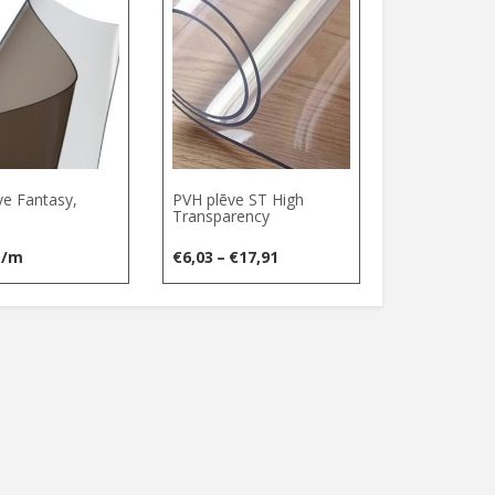
ve Fantasy,
PVH plēve ST High
Transparency
Price
t/m
€
6,03
–
€
17,91
range:
€6,03
through
€17,91