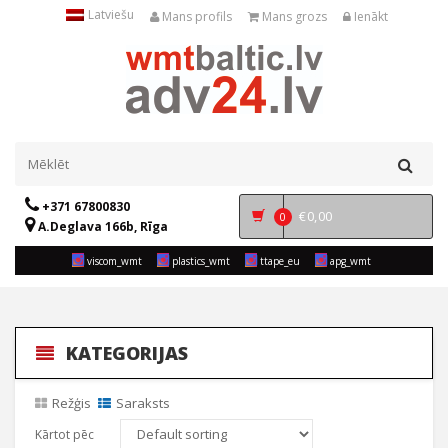
Latviešu
Mans profils
Mans grozs
Ienākt
+371 67800830
€
0,00
0
A.Deglava 166b, Rīga
viscom_wmt
plastics_wmt
ttape_eu
apg_wmt
KATEGORIJAS
Režģis
Saraksts
Kārtot pēc