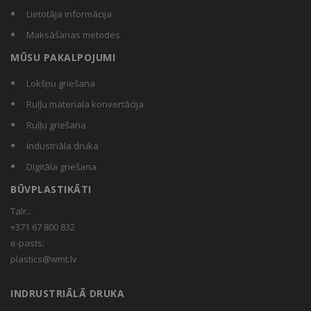
Lietotāja informācija
Maksāšanas metodes
MŪSU PAKALPOJUMI
Lokšņu griešana
Ruļļu materiala konvertācija
Ruļļu griešana
Industriāla druka
Digitāla griešana
BŪVPLASTIKĀTI
Talr.:
+371 67 800 832
e-pasts:
plastics@wmt.lv
INDRUSTRIĀLĀ DRUKA