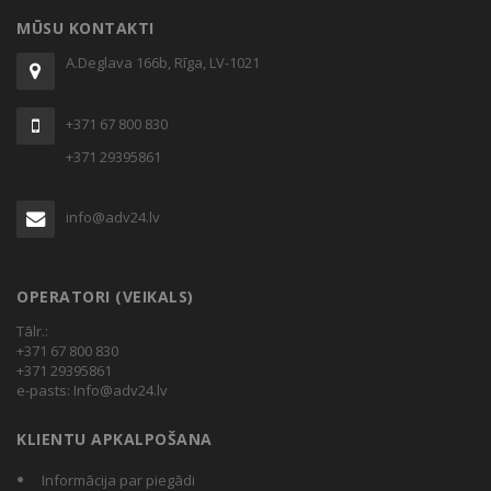
MŪSU KONTAKTI
A.Deglava 166b, Rīga, LV-1021
+371 67 800 830
+371 29395861
info@adv24.lv
OPERATORI (VEIKALS)
Tālr.:
+371 67 800 830
+371 29395861
e-pasts:
Info@adv24.lv
KLIENTU APKALPOŠANA
Informācija par piegādi