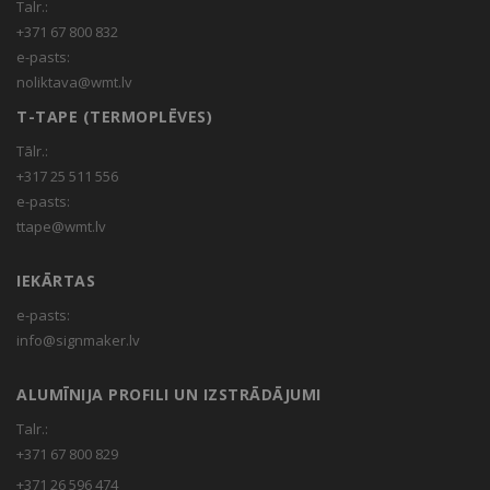
Talr.:
+371 67 800 832
e-pasts:
noliktava@wmt.lv
T-TAPE (TERMOPLĒVES)
Tālr.:
+317 25 511 556
e-pasts:
ttape@wmt.lv
IEKĀRTAS
e-pasts:
info@signmaker.lv
ALUMĪNIJA PROFILI UN IZSTRĀDĀJUMI
Talr.:
+371 67 800 829
+371 26 596 474