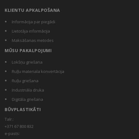
KLIENTU APKALPOŠANA
Informācija par piegādi
Lietotāja informācija
Maksāšanas metodes
MŪSU PAKALPOJUMI
Lokšņu griešana
Ruļļu materiala konvertācija
Ruļļu griešana
Industriāla druka
Digitāla griešana
BŪVPLASTIKĀTI
Talr.:
+371 67 800 832
e-pasts: