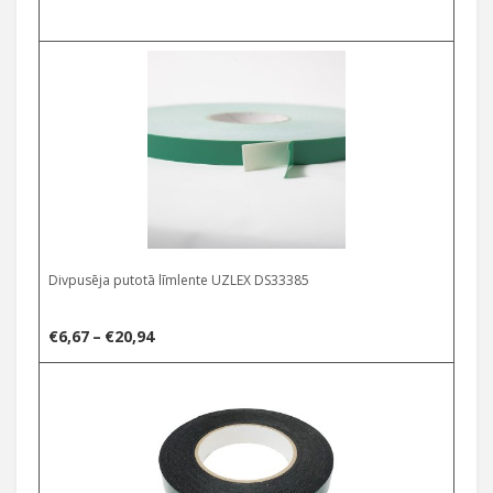
Select options
Divpusēja putotā līmlente UZLEX DS33385
Price
€
6,67
–
€
20,94
range:
Select options
€6,67
through
€20,94