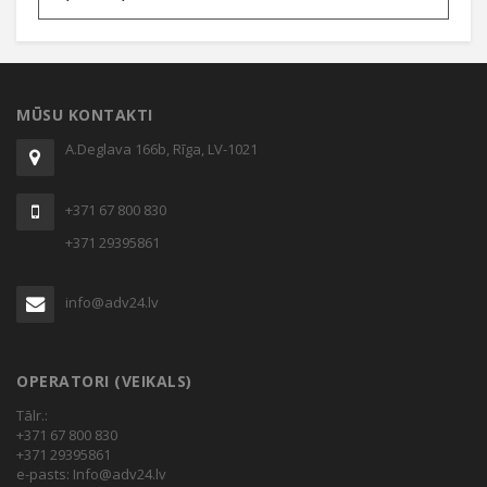
range:
€3,07
through
MŪSU KONTAKTI
€7,29
A.Deglava 166b, Rīga, LV-1021
+371 67 800 830
+371 29395861
info@adv24.lv
OPERATORI (VEIKALS)
Tālr.:
+371 67 800 830
+371 29395861
e-pasts:
Info@adv24.lv