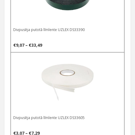
Divpusēja putotā līmlente UZLEX DS33390
Price
€
9,07
–
€
33,49
range:
Select options
€9,07
through
€33,49
Divpusēja putotā līmlente UZLEX DS33605
Price
€
3,07
–
€
7,29