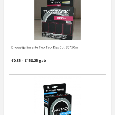
Divpusēja līmlente Two Tack Kiss Cut, 35*50mm
Price
€
0,35
–
€
158,25
gab
range:
€0,35
through
€158,25