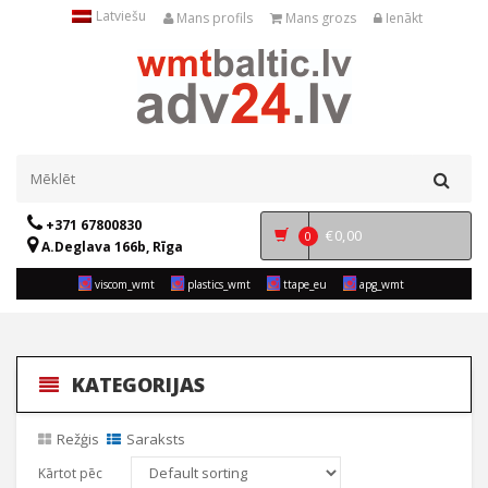
Latviešu
Mans profils
Mans grozs
Ienākt
+371 67800830
€
0,00
0
A.Deglava 166b, Rīga
viscom_wmt
plastics_wmt
ttape_eu
apg_wmt
KATEGORIJAS
Režģis
Saraksts
Kārtot pēc