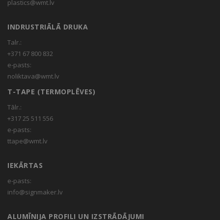
plastics@wmt.lv
INDRUSTRIĀLĀ DRUKA
Talr.:
+371 67 800 832
e-pasts:
noliktava@wmt.lv
T-TAPE (TERMOPLĒVES)
Tālr.:
+317 25 511 556
e-pasts:
ttape@wmt.lv
IEKĀRTAS
e-pasts:
info@signmaker.lv
ALUMĪNIJA PROFILI UN IZSTRĀDĀJUMI