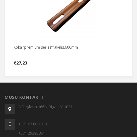
Koka “premium series”rakelis,600mm
€
27,23
MŪSU KONTAKTI
A.Deglava 166b, Rīga, LV-1021
+371 67 800 830
+371 29395861