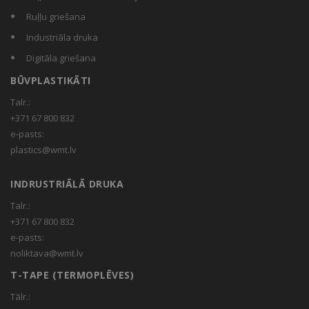
Ruļļu griešana
Industriāla druka
Digitāla griešana
BŪVPLASTIKĀTI
Talr.:
+371 67 800 832
e-pasts:
plastics@wmt.lv
INDRUSTRIĀLĀ DRUKA
Talr.:
+371 67 800 832
e-pasts:
noliktava@wmt.lv
T-TAPE (TERMOPLĒVES)
Tālr.: