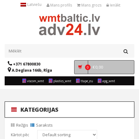
Latviešu
Mans profils
Mans grozs
Ienākt
+371 67800830
€
0,00
0
A.Deglava 166b, Rīga
viscom_wmt
plastics_wmt
ttape_eu
apg_wmt
KATEGORIJAS
Režģis
Saraksts
Kārtot pēc