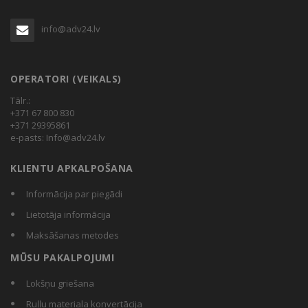
info@adv24.lv
OPERATORI (VEIKALS)
Tālr.:
+371 67 800 830
+371 29395861
e-pasts:
Info@adv24.lv
KLIENTU APKALPOŠANA
Informācija par piegādi
Lietotāja informācija
Maksāšanas metodes
MŪSU PAKALPOJUMI
Lokšņu griešana
Ruļļu materiala konvertācija