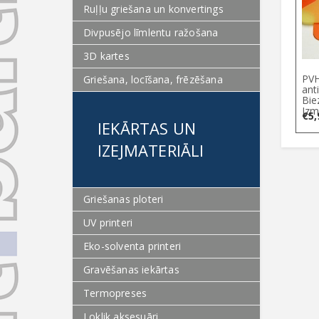
Ruļļu griešana un konvertings
Divpusējo līmlentu ražošana
3D kartes
PVH
Griešana, locīšana, frēzēšana
ant
Bie
Izm
€
5,
IEKĀRTAS UN
IZEJMATERIĀLI
Griešanas ploteri
UV printeri
Eko-solventa printeri
Gravēšanas iekārtas
Termopreses
Loklik aksesuāri