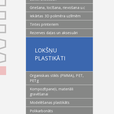
Griešana, locīšana, rievošana u.c
Iekārtas 3D polimēra uzlīmēm
Tintes printeriem
Rezerves daļas un aksesuāri
LOKŠŅU
PLASTIKĀTI
Organiskais stikls (PMMA), PET,
PETg
Kompozītpaneļi, materiāli
gravēšanai
Modelēšanas plastikāts
Polikarbonāts