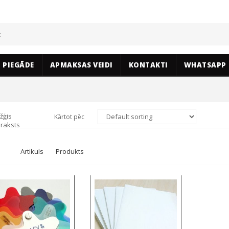
PIEGĀDE
APMAKSAS VEIDI
KONTAKTI
WHATSAPP
žģis
Kārtot pēc
raksts
Artikuls
Produkts