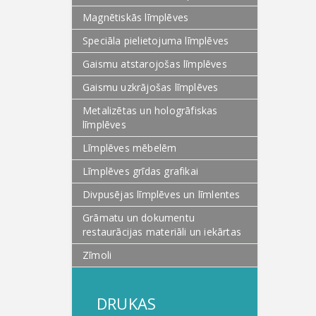
Magnētiskās līmplēves
Speciāla pielietojuma līmplēves
Gaismu atstarojošas līmplēves
Gaismu uzkrājošas līmplēves
Metalizētas un hologrāfiskas
līmplēves
Līmplēves mēbelēm
Līmplēves grīdas grafikai
Divpusējas līmplēves un līmlentes
Grāmatu un dokumentu
restaurācijas materiāli un iekārtas
Zīmoli
DRUKAS