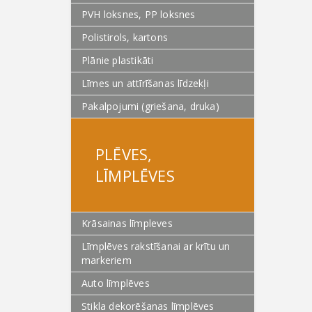
PVH loksnes, PP loksnes
Polistirols, kartons
Plānie plastikāti
Līmes un attīrīšanas līdzekļi
Pakalpojumi (griešana, druka)
PLĒVES,
LĪMPLĒVES
Krāsainas līmpleves
Līmplēves rakstīšanai ar krītu un
markeriem
Auto līmplēves
Stikla dekorēšanas līmplēves