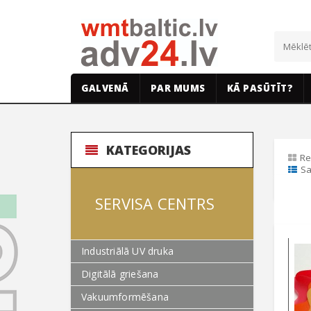
GALVENĀ
PAR MUMS
KĀ PASŪTĪT?
KATEGORIJAS
Re
Sa
SERVISA CENTRS
Industriālā UV druka
Digitālā griešana
Vakuumformēšana