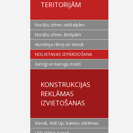
TERITORIJĀM
Norāžu zīmes iekštelpām
Norāžu zīmes ārtelpām
Alumīnija rāmji un stendi
NOLIKTAVAS IZPĀRDOŠANA
Karogi un karogu masti
KONSTRUKCIJAS
REKLĀMAS
IZVIETOŠANAS
Stendi, Roll Up, baneru sistēmas
LED plānie paneļi