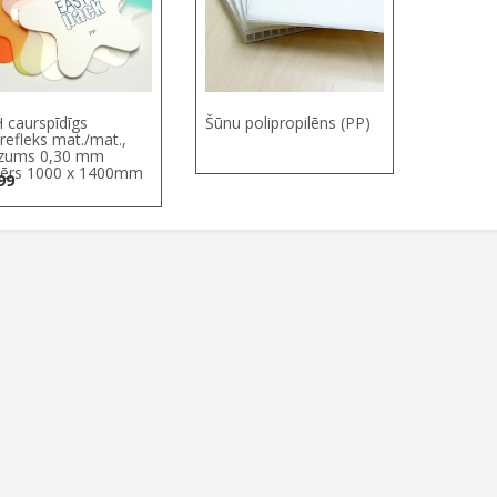
 caurspīdīgs
Šūnu polipropilēns (PP)
irefleks mat./mat.,
zums 0,30 mm
ērs 1000 х 1400mm
99