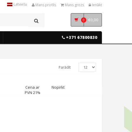
Latviešu
Mans profils
Mans grozs
Ienākt
€
0,00
0
+371 67800830
Parādīt
Cena ar
Nopirkt
PVN 21%