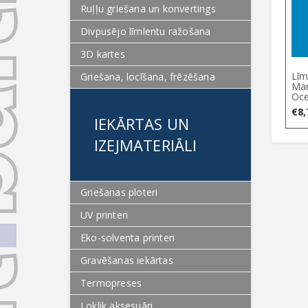
Ruļļu griešana un konvertings
Divpusējo līmlentu ražošana
3D kartes
Līm
Griešana, locīšana, frēzēšana
Mar
Oce
€
8,
IEKĀRTAS UN
IZEJMATERIĀLI
Griešanas ploteri
UV printeri
Eko-solventa printeri
Gravēšanas iekārtas
Termopreses
Loklik aksesuāri