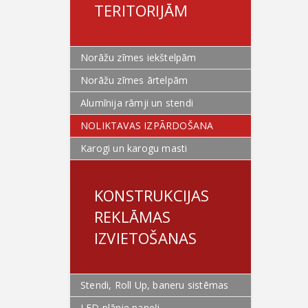
TERITORIJĀM
Norāžu zīmes iekštelpām
Norāžu zīmes ārtelpām
Alumīnija rāmji un stendi
NOLIKTAVAS IZPĀRDOŠANA
Karogi un karogu masti
KONSTRUKCIJAS
REKLĀMAS
IZVIETOŠANAS
Stendi, Roll Up, baneru sistēmas
LED plānie paneļi