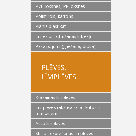
PVH loksnes, PP loksnes
Polistirols, kartons
Plānie plastikāti
Līmes un attīrīšanas līdzekļi
Pakalpojumi (griešana, druka)
PLĒVES,
LĪMPLĒVES
Krāsainas līmpleves
Līmplēves rakstīšanai ar krītu un
markeriem
Auto līmplēves
Stikla dekorēšanas līmplēves