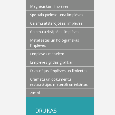
Magnētiskās līmplēves
Speciāla pielietojuma līmplēves
Gaismu atstarojošas līmplēves
Gaismu uzkrājošas līmplēves
Metalizētas un hologrāfiskas
līmplēves
Līmplēves mēbelēm
Līmplēves grīdas grafikai
Divpusējas līmplēves un līmlentes
Grāmatu un dokumentu
restaurācijas materiāli un iekārtas
Zīmoli
DRUKAS