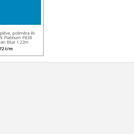
plēve, polimēra Ri-
k Platinum P838
an Blue 1.22m
72
t/m