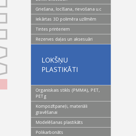
Griešana, locīšana, rievošana u.c
Iekārtas 3D polimēra uzlīmēm
Tintes printeriem
Rezerves daļas un aksesuāri
LOKŠŅU
PLASTIKĀTI
Organiskais stikls (PMMA), PET,
PETg
Kompozītpaneļi, materiāli
gravēšanai
Modelēšanas plastikāts
Polikarbonāts