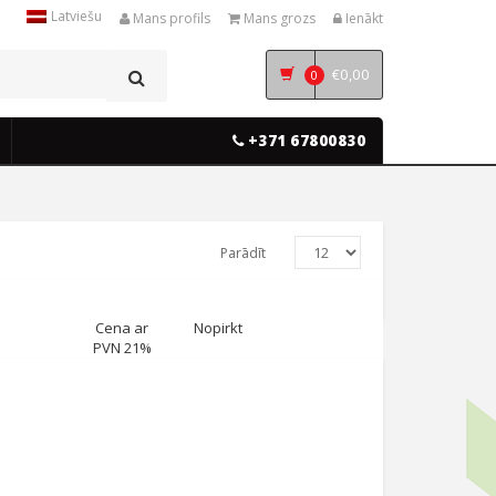
Latviešu
Mans profils
Mans grozs
Ienākt
€
0,00
0
+371 67800830
Parādīt
Cena ar
Nopirkt
PVN 21%