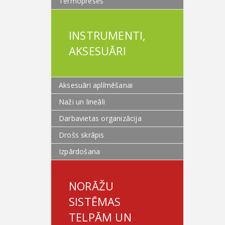
Termopreses
INSTRUMENTI,
AKSESUĀRI
Aksesuāri aplīmēšanai
Naži un lineāli
Darbavietas organizācija
Drošs skrāpis
Izpārdošana
NORĀŽU
SISTĒMAS
TELPĀM UN