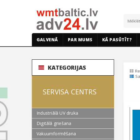
GALVENĀ
PAR MUMS
KĀ PASŪTĪT?
KATEGORIJAS
Re
Sa
SERVISA CENTRS
Industriālā UV druka
Digitālā griešana
Vakuumformēšana