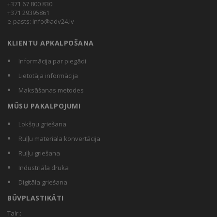
+371 67 800 830
+371 29395861
e-pasts:
Info@adv24.lv
KLIENTU APKALPOŠANA
Informācija par piegādi
Lietotāja informācija
Maksāšanas metodes
MŪSU PAKALPOJUMI
Lokšņu griešana
Ruļļu materiala konvertācija
Ruļļu griešana
Industriāla druka
Digitāla griešana
BŪVPLASTIKĀTI
Talr.: