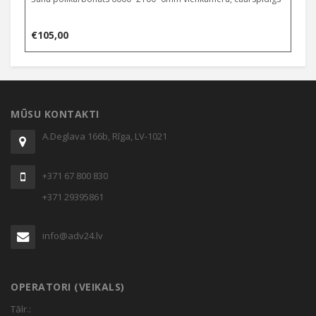
€
105,00
MŪSU KONTAKTI
A.Deglava 166b, Rīga, LV-1021
+371 67 800 830
+371 29395861
info@adv24.lv
OPERATORI (VEIKALS)
Tālr.: