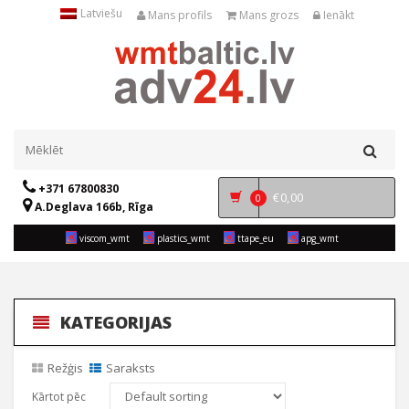
Latviešu
Mans profils
Mans grozs
Ienākt
+371 67800830
€
0,00
0
A.Deglava 166b, Rīga
viscom_wmt
plastics_wmt
ttape_eu
apg_wmt
KATEGORIJAS
Režģis
Saraksts
Kārtot pēc