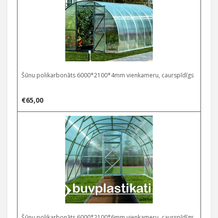
Šūnu polikarbonāts 6000*2100*4mm vienkameru, caurspīdīgs
€
65,00
Šūnu polikarbonāts 6000*2100*6mm vienkameru, caurspīdīgs