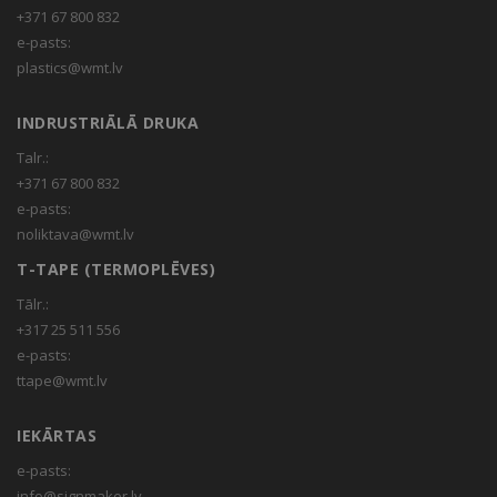
+371 67 800 832
e-pasts:
plastics@wmt.lv
INDRUSTRIĀLĀ DRUKA
Talr.:
+371 67 800 832
e-pasts:
noliktava@wmt.lv
T-TAPE (TERMOPLĒVES)
Tālr.:
+317 25 511 556
e-pasts:
ttape@wmt.lv
IEKĀRTAS
e-pasts:
info@signmaker.lv