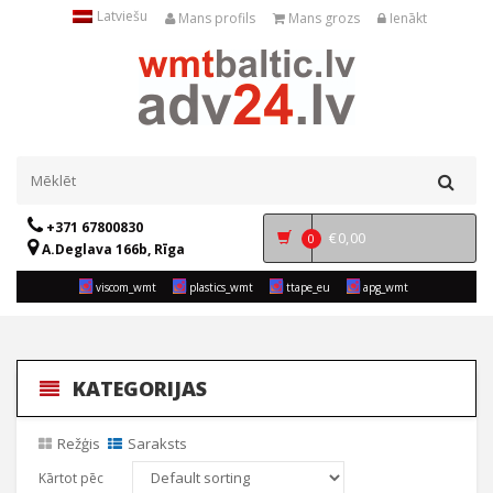
Latviešu
Mans profils
Mans grozs
Ienākt
+371 67800830
€
0,00
0
A.Deglava 166b, Rīga
viscom_wmt
plastics_wmt
ttape_eu
apg_wmt
KATEGORIJAS
Režģis
Saraksts
Kārtot pēc