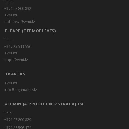
Talr.:
+371 67 800 832
e-pasts:
noliktava@wmt.lv
T-TAPE (TERMOPLĒVES)
Tālr.:
+317 25 511 556
e-pasts:
ttape@wmt.lv
IEKĀRTAS
e-pasts:
info@signmaker.lv
ALUMĪNIJA PROFILI UN IZSTRĀDĀJUMI
Talr.:
+371 67 800 829
+371 26 596 474