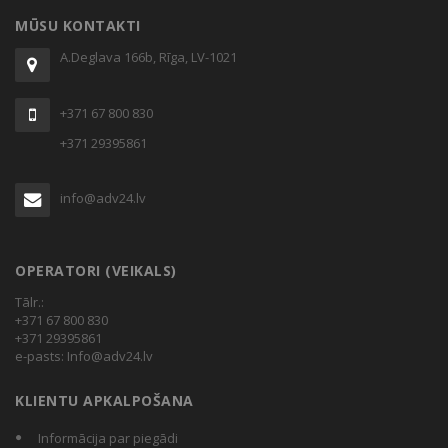
MŪSU KONTAKTI
A.Deglava 166b, Rīga, LV-1021
+371 67 800 830
+371 29395861
info@adv24.lv
OPERATORI (VEIKALS)
Tālr.:
+371 67 800 830
+371 29395861
e-pasts:
Info@adv24.lv
KLIENTU APKALPOŠANA
Informācija par piegādi