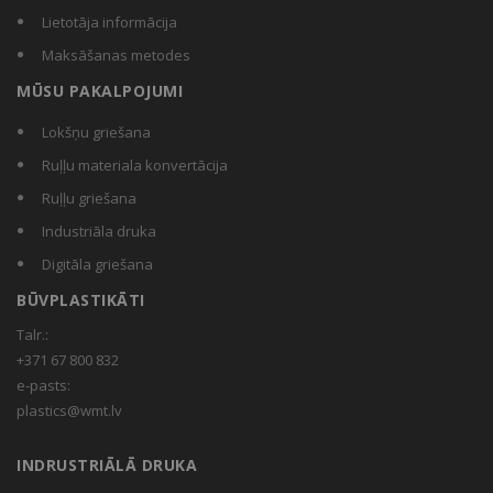
Lietotāja informācija
Maksāšanas metodes
MŪSU PAKALPOJUMI
Lokšņu griešana
Ruļļu materiala konvertācija
Ruļļu griešana
Industriāla druka
Digitāla griešana
BŪVPLASTIKĀTI
Talr.:
+371 67 800 832
e-pasts:
plastics@wmt.lv
INDRUSTRIĀLĀ DRUKA