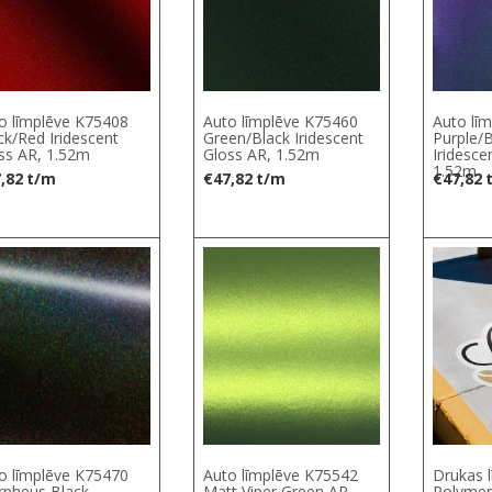
o līmplēve K75408
Auto līmplēve K75460
Auto lī
ck/Red Iridescent
Green/Black Iridescent
Purple/
ss AR, 1.52m
Gloss AR, 1.52m
Iridesce
1.52m
,82
t/m
€
47,82
t/m
€
47,82
S
o līmplēve K75470
Auto līmplēve K75542
Drukas 
pheus Black
Matt Viper Green AR,
Polymeri