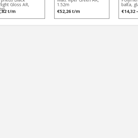
rlight Gloss AR,
1.52m
balta, g
2m
,82
t/m
€
52,26
t/m
€
14,32