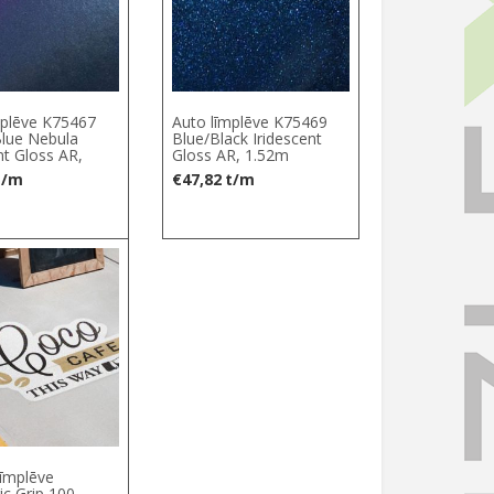
mplēve K75467
Auto līmplēve K75469
Blue Nebula
Blue/Black Iridescent
nt Gloss AR,
Gloss AR, 1.52m
t/m
€
47,82
t/m
elect options
līmplēve
c Grip 100,