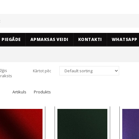
PIEGĀDE
APMAKSAS VEIDI
KONTAKTI
WHATSAPP
žģis
Kārtot pēc
raksts
Artikuls
Produkts