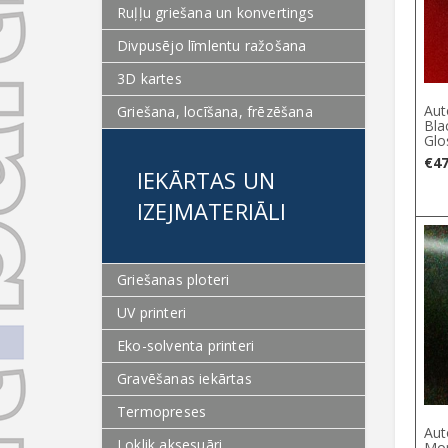
Ruļļu griešana un konvertings
Divpusējo līmlentu ražošana
3D kartes
Aut
Griešana, locīšana, frēzēšana
Bla
Glo
€
47
IEKĀRTAS UN
IZEJMATERIĀLI
Griešanas ploteri
UV printeri
Eko-solventa printeri
Gravēšanas iekārtas
Termopreses
Aut
Loklik aksesuāri
Mor