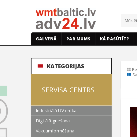
GALVENĀ
PAR MUMS
KĀ PASŪTĪT?
KATEGORIJAS
Re
Sa
SERVISA CENTRS
Industriālā UV druka
Digitālā griešana
Vakuumformēšana