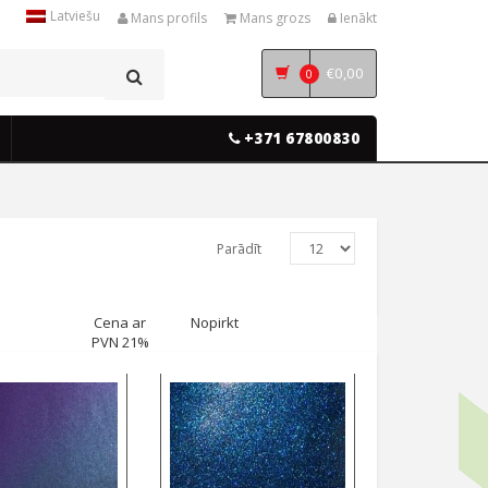
Latviešu
Mans profils
Mans grozs
Ienākt
€
0,00
0
+371 67800830
Parādīt
Cena ar
Nopirkt
PVN 21%