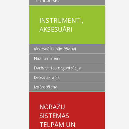
Termopreses
INSTRUMENTI,
AKSESUĀRI
Aksesuāri aplīmēšanai
Naži un lineāli
Darbavietas organizācija
Drošs skrāpis
Izpārdošana
NORĀŽU
SISTĒMAS
TELPĀM UN