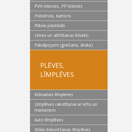
PVH loksnes, PP loksnes
Polistirols, kartons
Plānie plastikāti
Līmes un attīrīšanas līdzekļi
Pakalpojumi (griešana, druka)
PLĒVES,
LĪMPLĒVES
Krāsainas līmpleves
Līmplēves rakstīšanai ar krītu un
markeriem
Auto līmplēves
Stikla dekorēšanas līmplēves