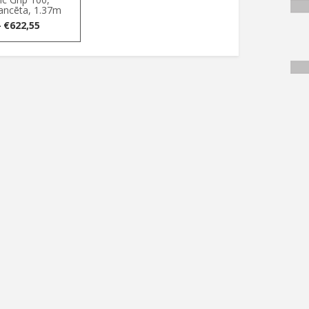
lancēta, 1.37m
Price
–
€
622,55
range:
€14,32
through
€622,55