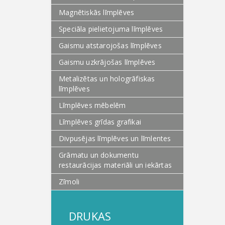
Magnētiskās līmplēves
Speciāla pielietojuma līmplēves
Gaismu atstarojošas līmplēves
Gaismu uzkrājošas līmplēves
Metalizētas un hologrāfiskas
līmplēves
Līmplēves mēbelēm
Līmplēves grīdas grafikai
Divpusējas līmplēves un līmlentes
Grāmatu un dokumentu
restaurācijas materiāli un iekārtas
Zīmoli
DRUKAS