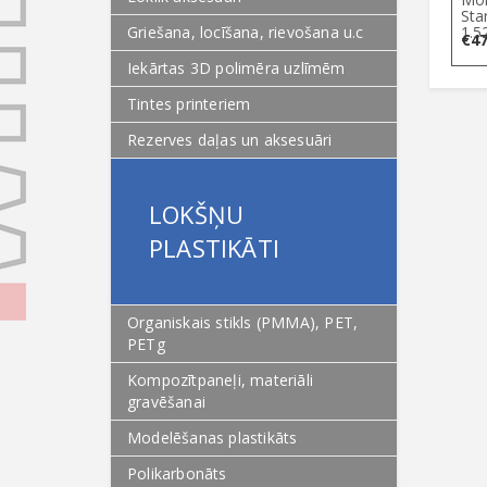
Sta
Griešana, locīšana, rievošana u.c
1.5
€
47
Iekārtas 3D polimēra uzlīmēm
Tintes printeriem
Rezerves daļas un aksesuāri
LOKŠŅU
PLASTIKĀTI
Organiskais stikls (PMMA), PET,
PETg
Kompozītpaneļi, materiāli
gravēšanai
Modelēšanas plastikāts
Polikarbonāts