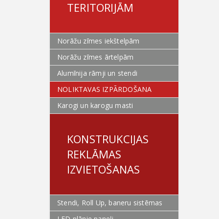
TERITORIJĀM
Norāžu zīmes iekštelpām
Norāžu zīmes ārtelpām
Alumīnija rāmji un stendi
NOLIKTAVAS IZPĀRDOŠANA
Karogi un karogu masti
KONSTRUKCIJAS
REKLĀMAS
IZVIETOŠANAS
Stendi, Roll Up, baneru sistēmas
LED plānie paneļi