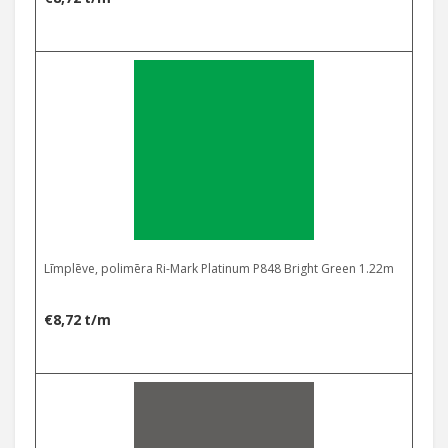
Līmplēve, polimēra Ri-Mark Platinum P848 Bright Green 1.22m
€
8,72
t/m