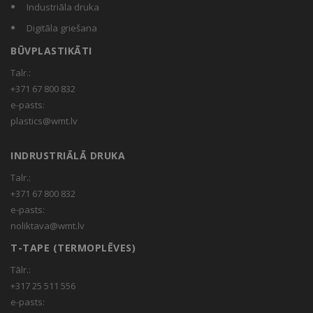
Industriāla druka
Digitāla griešana
BŪVPLASTIKĀTI
Talr.:
+371 67 800 832
e-pasts:
plastics@wmt.lv
INDRUSTRIĀLĀ DRUKA
Talr.:
+371 67 800 832
e-pasts:
noliktava@wmt.lv
T-TAPE (TERMOPLĒVES)
Tālr.:
+317 25 511 556
e-pasts: