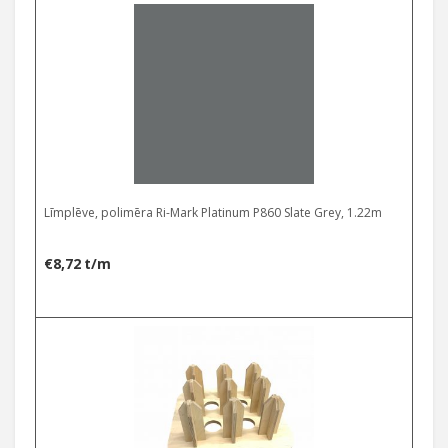
Līmplēve, polimēra Ri-Mark Platinum P860 Slate Grey, 1.22m
€
8,72
t/m