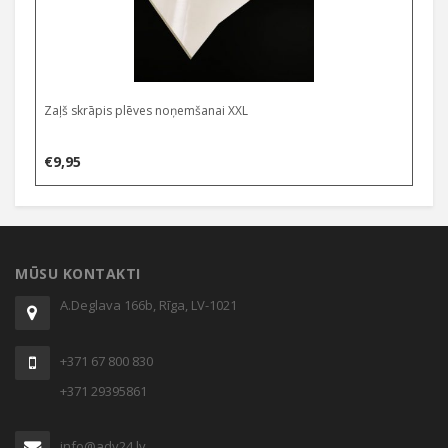
Zaļš skrāpis plēves noņemšanai XXL
€
9,95
MŪSU KONTAKTI
A.Deglava 166b, Rīga, LV-1021
+371 67 800 830
+371 29395861
info@adv24.lv