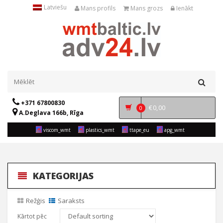
Latviešu
Mans profils
Mans grozs
Ienākt
+371 67800830
€
0,00
0
A.Deglava 166b, Rīga
viscom_wmt
plastics_wmt
ttape_eu
apg_wmt
KATEGORIJAS
Režģis
Saraksts
Kārtot pēc