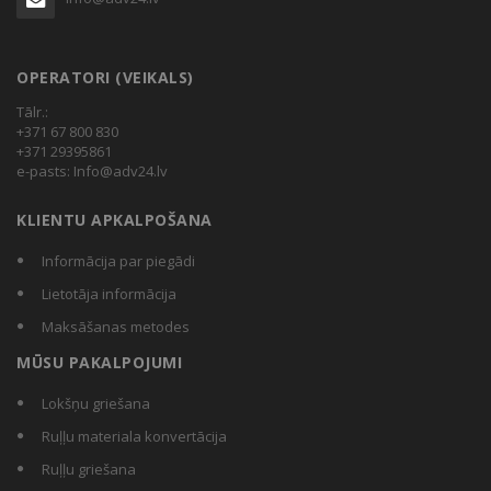
OPERATORI (VEIKALS)
Tālr.:
+371 67 800 830
+371 29395861
e-pasts:
Info@adv24.lv
KLIENTU APKALPOŠANA
Informācija par piegādi
Lietotāja informācija
Maksāšanas metodes
MŪSU PAKALPOJUMI
Lokšņu griešana
Ruļļu materiala konvertācija
Ruļļu griešana