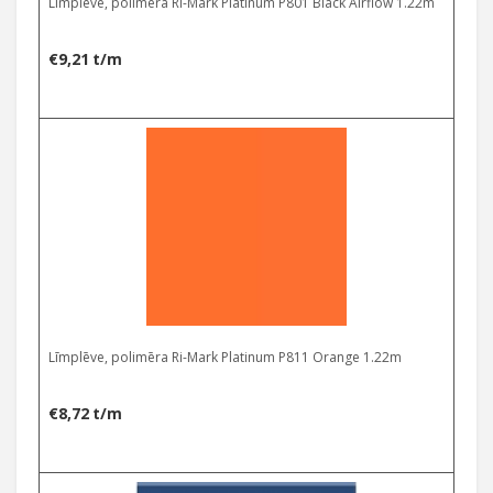
Līmplēve, polimēra Ri-Mark Platinum P801 Black Airflow 1.22m
€
9,21
t/m
Līmplēve, polimēra Ri-Mark Platinum P811 Orange 1.22m
€
8,72
t/m