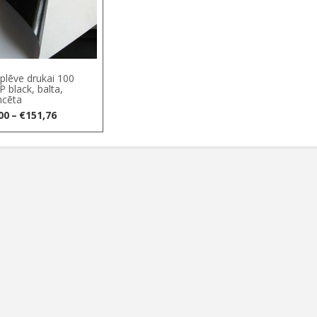
plēve drukai 100
 black, balta,
ncēta
Price
00
–
€
151,76
range:
€3,00
through
€151,76