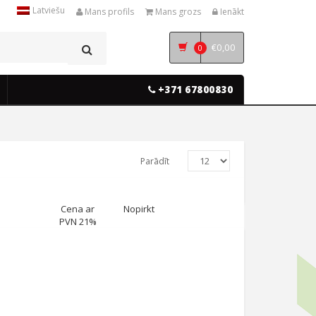
Latviešu
Mans profils
Mans grozs
Ienākt
€
0,00
0
+371 67800830
Parādīt
Cena ar
Nopirkt
PVN 21%