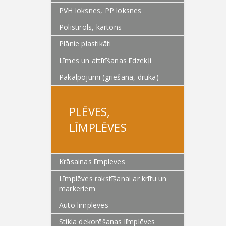
PVH loksnes, PP loksnes
Polistirols, kartons
Plānie plastikāti
Līmes un attīrīšanas līdzekļi
Pakalpojumi (griešana, druka)
PLĒVES,
LĪMPLĒVES
Krāsainas līmpleves
Līmplēves rakstīšanai ar krītu un
markeriem
Auto līmplēves
Stikla dekorēšanas līmplēves