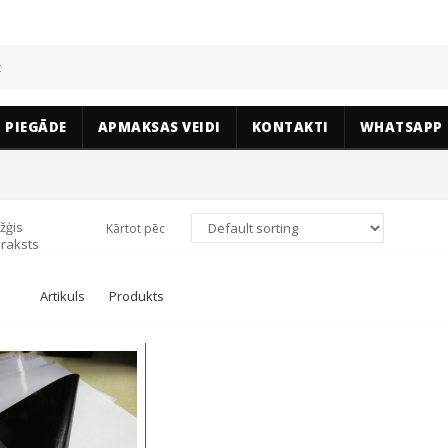
PIEGĀDE
APMAKSAS VEIDI
KONTAKTI
WHATSAPP
žģis
Kārtot pēc
raksts
Artikuls
Produkts
Select options