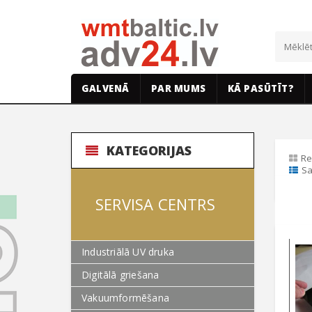
GALVENĀ
PAR MUMS
KĀ PASŪTĪT?
KATEGORIJAS
Re
Sa
SERVISA CENTRS
Industriālā UV druka
Digitālā griešana
Vakuumformēšana