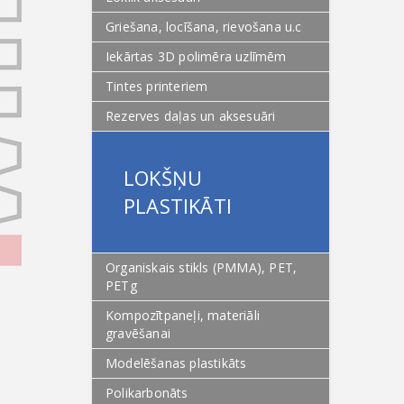
Griešana, locīšana, rievošana u.c
Iekārtas 3D polimēra uzlīmēm
Tintes printeriem
Rezerves daļas un aksesuāri
LOKŠŅU
PLASTIKĀTI
Organiskais stikls (PMMA), PET,
PETg
Kompozītpaneļi, materiāli
gravēšanai
Modelēšanas plastikāts
Polikarbonāts