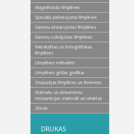
Magnētiskās līmplēves
Speciāla pielietojuma līmplēves
Gaismu atstarojošas līmplēves
Gaismu uzkrājošas līmplēves
Metalizētas un hologrāfiskas
līmplēves
Līmplēves mēbelēm
Līmplēves grīdas grafikai
Divpusējas līmplēves un līmlentes
Grāmatu un dokumentu
restaurācijas materiāli un iekārtas
Zīmoli
DRUKAS