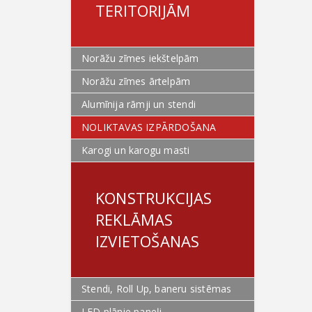
TERITORIJĀM
Norāžu zīmes iekštelpām
Norāžu zīmes ārtelpām
Alumīnija rāmji un stendi
NOLIKTAVAS IZPĀRDOŠANA
Karogi un karogu masti
KONSTRUKCIJAS
REKLĀMAS
IZVIETOŠANAS
Stendi, Roll Up, baneru sistēmas
LED plānie paneļi