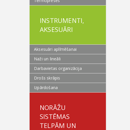
Termopreses
INSTRUMENTI,
AKSESUĀRI
Aksesuāri aplīmēšanai
Naži un lineāli
Darbavietas organizācija
Drošs skrāpis
Izpārdošana
NORĀŽU
SISTĒMAS
TELPĀM UN