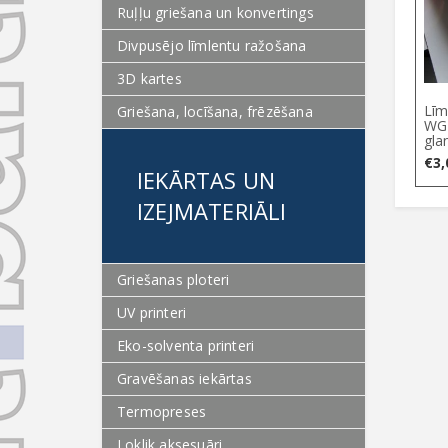
Ruļļu griešana un konvertings
Divpusējo līmlentu ražošana
3D kartes
Līm
Griešana, locīšana, frēzēšana
WGP
gla
€
3,
IEKĀRTAS UN
IZEJMATERIĀLI
Griešanas ploteri
UV printeri
Eko-solventa printeri
Gravēšanas iekārtas
Termopreses
Loklik aksesuāri