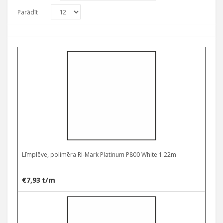
Parādīt
Līmplēve, polimēra Ri-Mark Platinum P800 White 1.22m
€
7,93
t/m