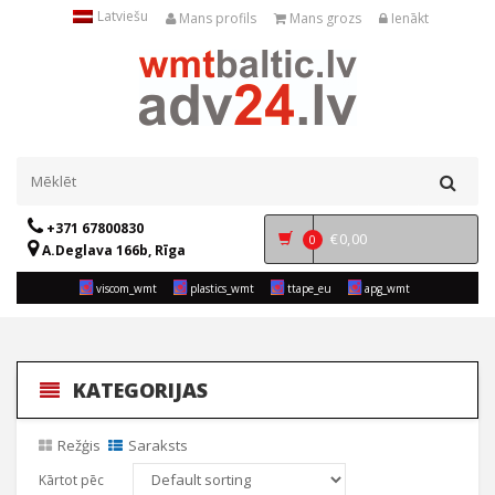
Latviešu
Mans profils
Mans grozs
Ienākt
+371 67800830
€
0,00
0
A.Deglava 166b, Rīga
viscom_wmt
plastics_wmt
ttape_eu
apg_wmt
KATEGORIJAS
Režģis
Saraksts
Kārtot pēc