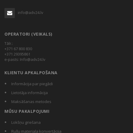
info@adv24.lv
OPERATORI (VEIKALS)
Tālr.:
+371 67 800 830
+371 29395861
e-pasts:
Info@adv24.lv
KLIENTU APKALPOŠANA
Informācija par piegādi
Lietotāja informācija
Maksāšanas metodes
MŪSU PAKALPOJUMI
Lokšņu griešana
Ruļļu materiala konvertācija