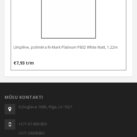
Līmplēve, polimēra Ri-Mark Platinum P802 White Matt, 1.22m
€
7,93
t/m
MŪSU KONTAKTI
A.Deglava 166b, Rīga, LV-1021
+371 67 800 830
+371 29395861