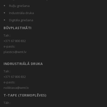
Ruļļu griešana
Industriāla druka
Digitāla griešana
BŪVPLASTIKĀTI
Talr.:
+371 67 800 832
e-pasts:
plastics@wmt.lv
INDRUSTRIĀLĀ DRUKA
Talr.:
+371 67 800 832
e-pasts:
noliktava@wmt.lv
T-TAPE (TERMOPLĒVES)
Tālr.: