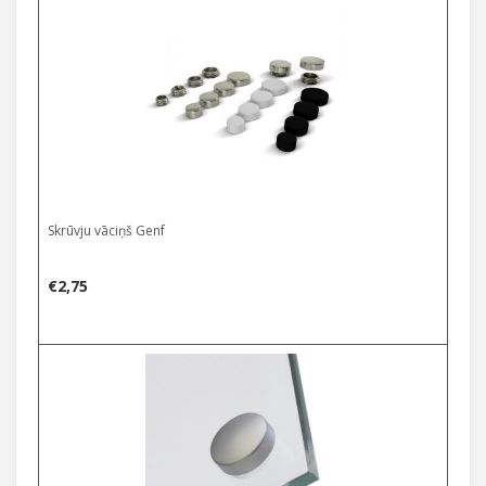
€1,75
Select options
through
€3,95
Skrūvju vāciņš Genf
€
2,75
Select options