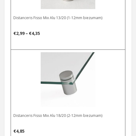
Distanceris Fisso Mix Alu 13/20 (1-12mm biezumam)
Price
€
2,99
–
€
4,35
range:
€2,99
through
€4,35
Distanceris Fisso Mix Alu 18/20 (2-12mm biezumam)
€
4,85