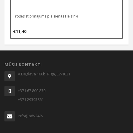
Troses stiprinājums pie sienas Helsinki
€
11,40
MŪSU KONTAKTI
A.Deglava 166b, Rīga, LV-1021
+371 67 800 830
+371 29395861
info@adv24.lv