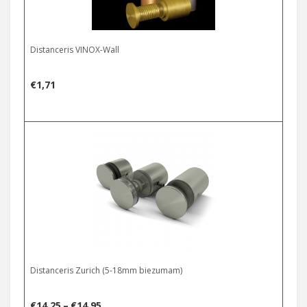
Distanceris VINOX-Wall
€
1,71
Select options
Distanceris Zurich (5-18mm biezumam)
Price
€
14,25
–
€
14,95