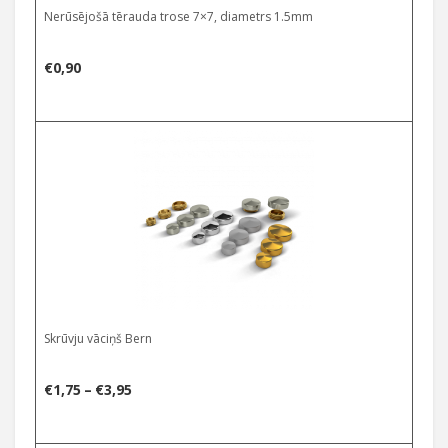
Nerūsējošā tērauda trose 7×7, diametrs 1.5mm
€
0,90
Select options
Skrūvju vāciņš Bern
Price
€
1,75
–
€
3,95
range: