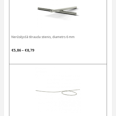
Nerūsējošā tērauda stienis, diametrs 6 mm
Price
€
5,86
–
€
8,79
range:
€5,86
through
€8,79