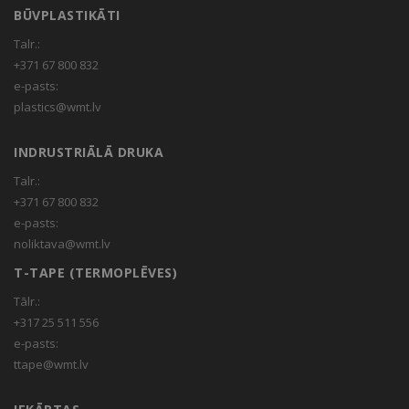
BŪVPLASTIKĀTI
Talr.:
+371 67 800 832
e-pasts:
plastics@wmt.lv
INDRUSTRIĀLĀ DRUKA
Talr.:
+371 67 800 832
e-pasts:
noliktava@wmt.lv
T-TAPE (TERMOPLĒVES)
Tālr.:
+317 25 511 556
e-pasts:
ttape@wmt.lv