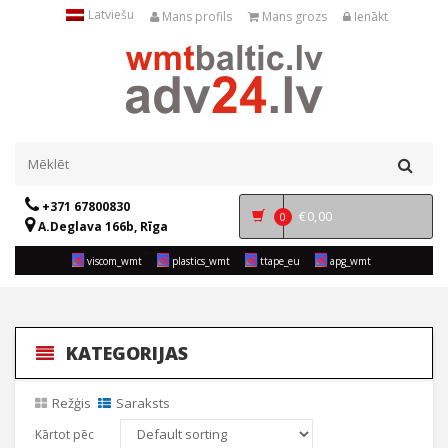
Latviešu
Mans profils
Mans grozs
Ienākt
+371 67800830
€
0,00
0
A.Deglava 166b, Rīga
viscom_wmt
plastics_wmt
ttape_eu
apg_wmt
KATEGORIJAS
Režģis
Saraksts
Kārtot pēc