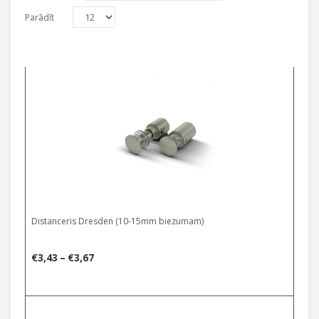
Parādīt
Select options
Distanceris Dresden (10-15mm biezumam)
Price
€
3,43
–
€
3,67
range:
€3,43
Select options