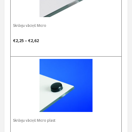
Skrūvju vāciņš Micro
Price
€
2,25
–
€
2,62
range:
€2,25
Select options
through
€2,62
Skrūvju vāciņš Micro plast