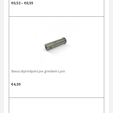
Price
€
0,52
–
€
0,55
range:
€0,52
through
€0,55
Stieņa stiprinājums pie griestiem Lyon
€
4,30