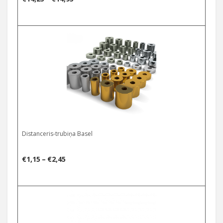
range:
€14,25
Select options
through
€14,95
Distanceris-trubiņa Basel
Price
€
1,15
–
€
2,45
range:
€1,15
Select options
through
€2,45