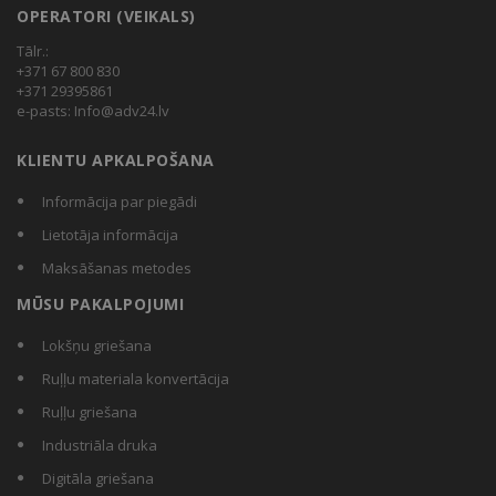
OPERATORI (VEIKALS)
Tālr.:
+371 67 800 830
+371 29395861
e-pasts:
Info@adv24.lv
KLIENTU APKALPOŠANA
Informācija par piegādi
Lietotāja informācija
Maksāšanas metodes
MŪSU PAKALPOJUMI
Lokšņu griešana
Ruļļu materiala konvertācija
Ruļļu griešana
Industriāla druka
Digitāla griešana