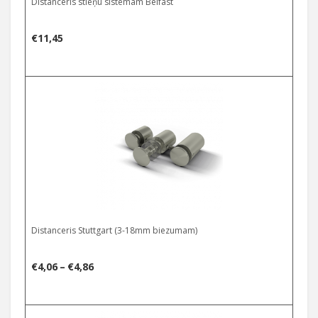
Distanceris stieņu sistēmām Belfast
€
11,45
Select options
Distanceris Stuttgart (3-18mm biezumam)
Price
€
4,06
–
€
4,86
range:
€4,06