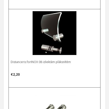
Distanceris forINOX 08 izliektām plāksnītēm
€
2,20