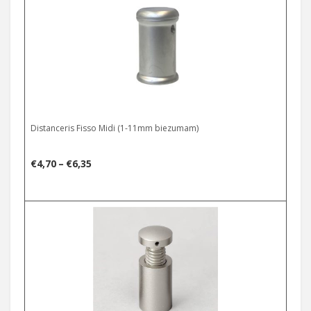
through
€3,67
Distanceris Fisso Midi (1-11mm biezumam)
Price
€
4,70
–
€
6,35
range:
€4,70
Select options
through
€6,35