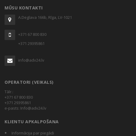
MŪSU KONTAKTI
A.Deglava 166b, Rīga, LV-1021
+371 67 800 830
+371 29395861
info@adv24.lv
OPERATORI (VEIKALS)
Tālr.:
+371 67 800 830
+371 29395861
e-pasts:
Info@adv24.lv
KLIENTU APKALPOŠANA
Informācija par piegādi