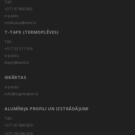
Talr.:
+371 67 800 832
e-pasts:
noliktava@wmt.lv
T-TAPE (TERMOPLĒVES)
Tālr.:
+317 25 511 556
e-pasts:
ttape@wmt.lv
IEKĀRTAS
e-pasts:
info@signmaker.lv
ALUMĪNIJA PROFILI UN IZSTRĀDĀJUMI
Talr.:
+371 67 800 829
+371 26 596 474