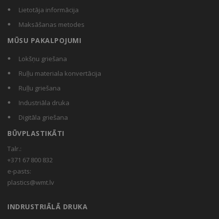
Lietotāja informācija
Maksāšanas metodes
MŪSU PAKALPOJUMI
Lokšņu griešana
Ruļļu materiala konvertācija
Ruļļu griešana
Industriāla druka
Digitāla griešana
BŪVPLASTIKĀTI
Talr.:
+371 67 800 832
e-pasts:
plastics@wmt.lv
INDRUSTRIĀLĀ DRUKA