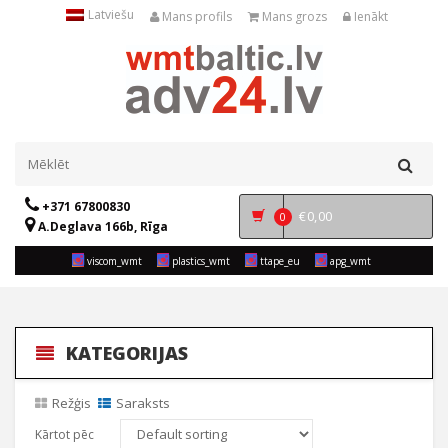
Latviešu
Mans profils
Mans grozs
Ienākt
+371 67800830
€
0,00
0
A.Deglava 166b, Rīga
viscom_wmt
plastics_wmt
ttape_eu
apg_wmt
KATEGORIJAS
Režģis
Saraksts
Kārtot pēc