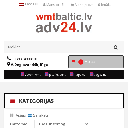
Latviešu
Mans profils
Mans grozs
Ienākt
+371 67800830
€
0,00
0
A.Deglava 166b, Rīga
viscom_wmt
plastics_wmt
ttape_eu
apg_wmt
KATEGORIJAS
Režģis
Saraksts
Kārtot pēc