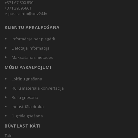
+371 67 800 830
+371 29395861
e-pasts:
Info@adv24.lv
KLIENTU APKALPOŠANA
Informācija par piegādi
Lietotāja informācija
Maksāšanas metodes
MŪSU PAKALPOJUMI
Lokšņu griešana
Ruļļu materiala konvertācija
Ruļļu griešana
Industriāla druka
Digitāla griešana
BŪVPLASTIKĀTI
Talr.: