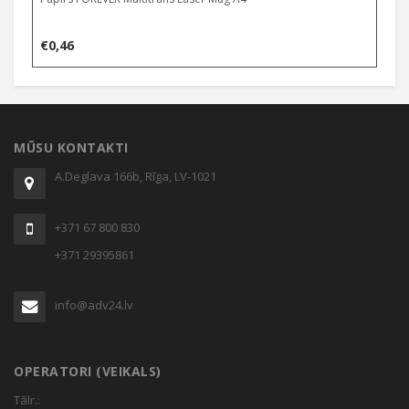
€
0,46
MŪSU KONTAKTI
A.Deglava 166b, Rīga, LV-1021
+371 67 800 830
+371 29395861
info@adv24.lv
OPERATORI (VEIKALS)
Tālr.: