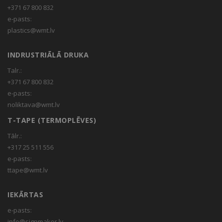
+371 67 800 832
e-pasts:
plastics@wmt.lv
INDRUSTRIĀLĀ DRUKA
Talr.:
+371 67 800 832
e-pasts:
noliktava@wmt.lv
T-TAPE (TERMOPLĒVES)
Tālr.:
+317 25 511 556
e-pasts:
ttape@wmt.lv
IEKĀRTAS
e-pasts:
info@signmaker.lv