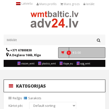
Latviešu
Mans profils
Mans grozs
Ienākt
+371 67800830
€
0.00
0
A.Deglava 166b, Rīga
viscom_wmt
plastics_wmt
ttape_eu
apg_wmt
KATEGORIJAS
Režģis
Saraksts
Kārtot pēc