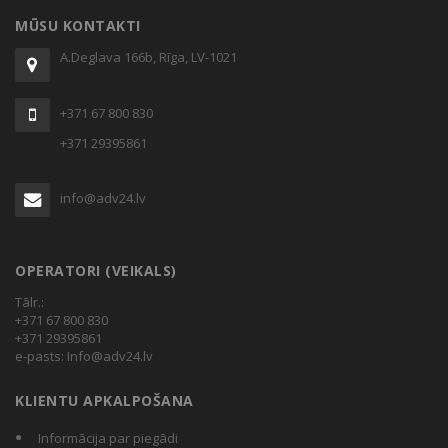
MŪSU KONTAKTI
A.Deglava 166b, Rīga, LV-1021
+371 67 800 830
+371 29395861
info@adv24.lv
OPERATORI (VEIKALS)
Tālr.:
+371 67 800 830
+371 29395861
e-pasts:
Info@adv24.lv
KLIENTU APKALPOŠANA
Informācija par piegādi