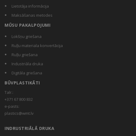
Lietotāja informācija
Maksāšanas metodes
MŪSU PAKALPOJUMI
Lokšņu griešana
Ruļļu materiala konvertācija
Ruļļu griešana
Industriāla druka
Digitāla griešana
BŪVPLASTIKĀTI
Talr.:
+371 67 800 832
e-pasts:
plastics@wmt.lv
INDRUSTRIĀLĀ DRUKA