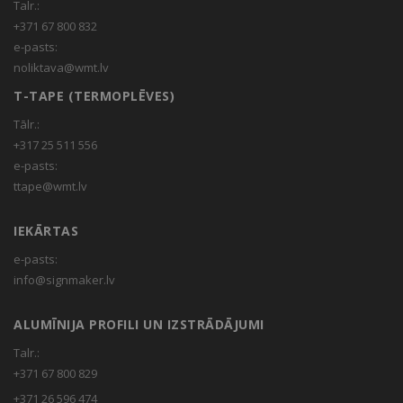
Talr.:
+371 67 800 832
e-pasts:
noliktava@wmt.lv
T-TAPE (TERMOPLĒVES)
Tālr.:
+317 25 511 556
e-pasts:
ttape@wmt.lv
IEKĀRTAS
e-pasts:
info@signmaker.lv
ALUMĪNIJA PROFILI UN IZSTRĀDĀJUMI
Talr.:
+371 67 800 829
+371 26 596 474