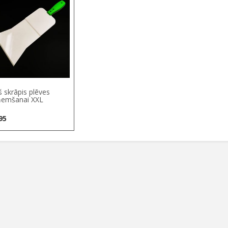
š skrāpis plēves
emšanai XXL
95