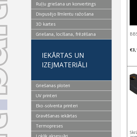
Ruļļu griešana un konvertings
Divpusējo līmlentu ražošana
3D kartes
BBS
Griešana, locīšana, frēzēšana
€
3,
IEKĀRTAS UN
IZEJMATERIĀLI
Griešanas ploteri
UV printeri
Eko-solventa printeri
Gravēšanas iekārtas
Termopreses
Skr
Loklik aksesuāri
asm