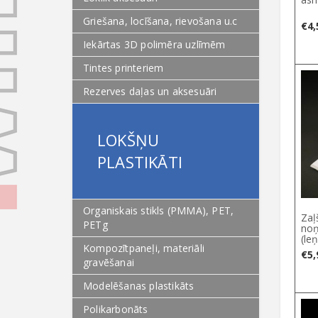
Griešana, locīšana, rievošana u.c
€
4,
Iekārtas 3D polimēra uzlīmēm
Tintes printeriem
Rezerves daļas un aksesuāri
LOKŠŅU
PLASTIKĀTI
Organiskais stikls (PMMA), PET,
Zaļ
PETg
no
(leņ
Kompozītpaneļi, materiāli
€
5,
gravēšanai
Modelēšanas plastikāts
Polikarbonāts