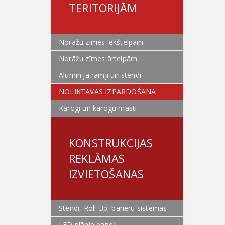
TERITORIJĀM
Norāžu zīmes iekštelpām
Norāžu zīmes ārtelpām
Alumīnija rāmji un stendi
NOLIKTAVAS IZPĀRDOŠANA
Karogi un karogu masti
KONSTRUKCIJAS
REKLĀMAS
IZVIETOŠANAS
Stendi, Roll Up, baneru sistēmas
LED plānie paneļi