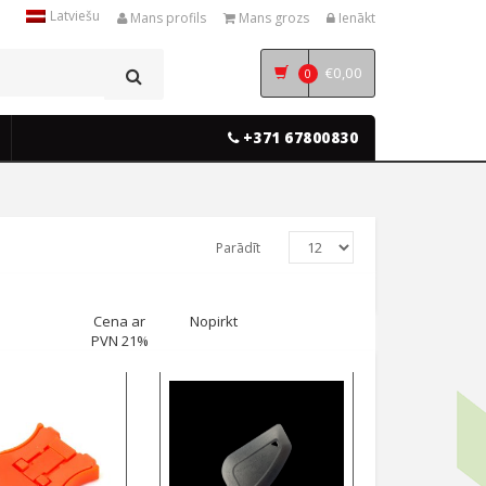
Latviešu
Mans profils
Mans grozs
Ienākt
€
0,00
0
+371 67800830
Parādīt
Cena ar
Nopirkt
PVN 21%