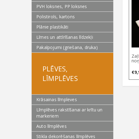
PVH loksnes, PP loksnes
Polistirols, kartons
Plānie plastikāti
Līmes un attīrīšanas līdzekļi
Pakalpojumi (griešana, druka)
Zaļ
noņ
PLĒVES,
€
9,
LĪMPLĒVES
Krāsainas līmpleves
Līmplēves rakstīšanai ar krītu un
markeriem
Auto līmplēves
Stikla dekorēšanas līmplēves