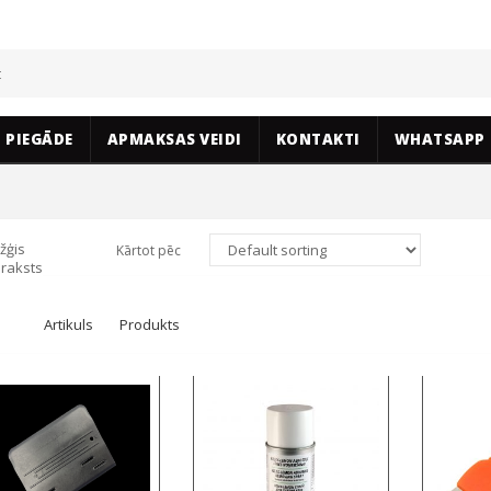
PIEGĀDE
APMAKSAS VEIDI
KONTAKTI
WHATSAPP
žģis
Kārtot pēc
raksts
Artikuls
Produkts