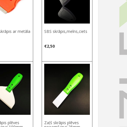
krāpis ar metāla
SBS skrāpis,melns,ciets
€
2,50
āpis plēves
Zaļš skrāpis plēves
anai 100mm
noņemšanai 25mm