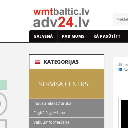
GALVENĀ
PAR MUMS
KĀ PASŪTĪT?
KATEGORIJAS
Re
Sa
SERVISA CENTRS
Industriālā UV druka
Digitālā griešana
Vakuumformēšana