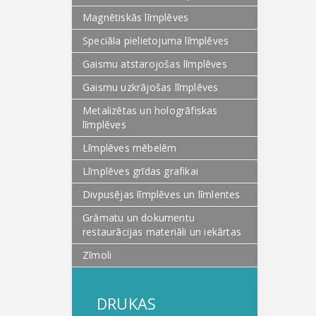
Magnētiskās līmplēves
Speciāla pielietojuma līmplēves
Gaismu atstarojošas līmplēves
Gaismu uzkrājošas līmplēves
Metalizētas un hologrāfiskas
līmplēves
Līmplēves mēbelēm
Līmplēves grīdas grafikai
Divpusējas līmplēves un līmlentes
Grāmatu un dokumentu
restaurācijas materiāli un iekārtas
Zīmoli
DRUKAS