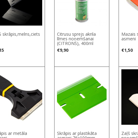
 skrāpis,melns,ciets
Citrusu sprejs akrila
Mazais s
līmes noņemšanai
asmeni
(CITRONS), 400ml
15
€
9,90
€
1,50
āpis ar metāla
Skrāpis ar plastikāta
Zaļš skr
eni
asmeni,76x100mm
noņemš