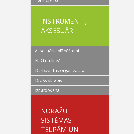
Termopreses
INSTRUMENTI,
AKSESUĀRI
Aksesuāri aplīmēšanai
Naži un lineāli
Darbavietas organizācija
Drošs skrāpis
Izpārdošana
NORĀŽU
SISTĒMAS
TELPĀM UN