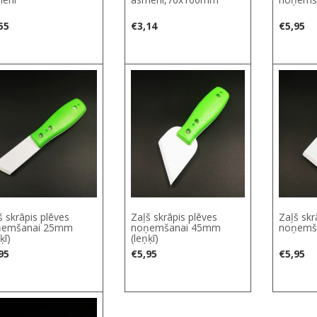
55
€
3,14
€
5,95
š skrāpis plēves
Zaļš skrāpis plēves
Zaļš skr
ņemšanai 25mm
noņemšanai 45mm
noņemš
ķī)
(leņķī)
95
€
5,95
€
5,95