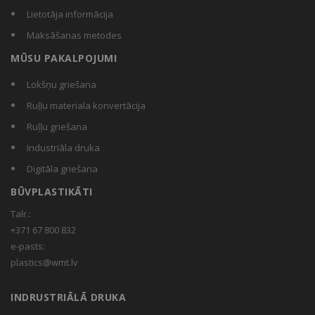
Lietotāja informācija
Maksāšanas metodes
MŪSU PAKALPOJUMI
Lokšņu griešana
Ruļļu materiala konvertācija
Ruļļu griešana
Industriāla druka
Digitāla griešana
BŪVPLASTIKĀTI
Talr.:
+371 67 800 832
e-pasts:
plastics@wmt.lv
INDRUSTRIĀLĀ DRUKA