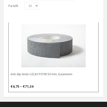
Parādīt
Select options
Anti slip lente UZLEX PS790 50 mm, baseiniem
Price
€
4,75
–
€
71,34
range:
€4,75