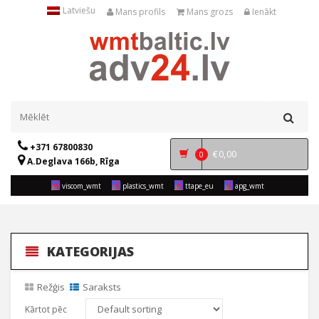
Latviešu
Mans profils
Mans grozs
Ienākt
+371 67800830
€
0,00
0
A.Deglava 166b, Rīga
viscom_wmt
plastics_wmt
ttape_eu
apg_wmt
KATEGORIJAS
Režģis
Saraksts
Kārtot pēc