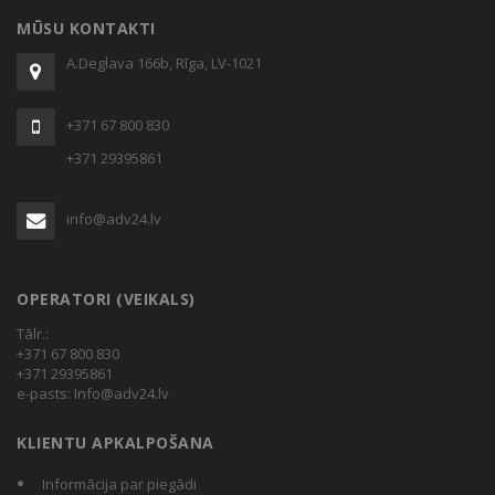
through
MŪSU KONTAKTI
€71,34
A.Deglava 166b, Rīga, LV-1021
+371 67 800 830
+371 29395861
info@adv24.lv
OPERATORI (VEIKALS)
Tālr.:
+371 67 800 830
+371 29395861
e-pasts:
Info@adv24.lv
KLIENTU APKALPOŠANA
Informācija par piegādi