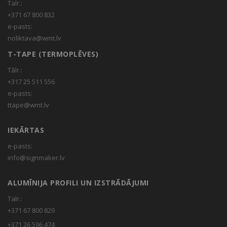
Talr.:
+371 67 800 832
e-pasts:
noliktava@wmt.lv
T-TAPE (TERMOPLĒVES)
Tālr.:
+317 25 511 556
e-pasts:
ttape@wmt.lv
IEKĀRTAS
e-pasts:
info@signmaker.lv
ALUMĪNIJA PROFILI UN IZSTRĀDĀJUMI
Talr.:
+371 67 800 829
+371 26 596 474