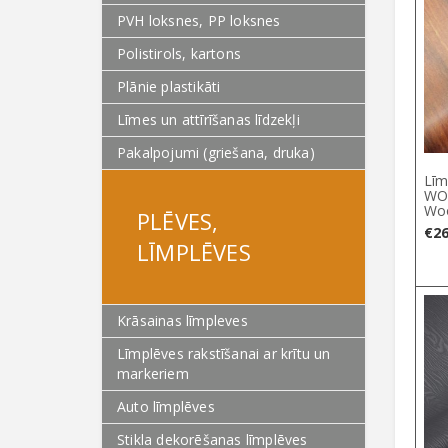
PVH loksnes, PP loksnes
Polistirols, kartons
Plānie plastikāti
Līmes un attīrīšanas līdzekļi
Pakalpojumi (griešana, druka)
Līm
WO
Wo
PLĒVES,
€
26
LĪMPLĒVES
Krāsainas līmpleves
Līmplēves rakstīšanai ar krītu un
markeriem
Auto līmplēves
Stikla dekorēšanas līmplēves