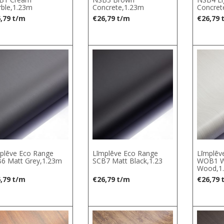
ble,1.23m
Concrete,1.23m
Concret
,79
t/m
€
26,79
t/m
€
26,79
plēve Eco Range
Līmplēve Eco Range
Līmplēv
6 Matt Grey,1.23m
SCB7 Matt Black,1.23
WOB1 W
Wood,1
,79
t/m
€
26,79
t/m
€
26,79