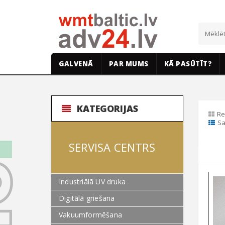
GALVENĀ
PAR MUMS
KĀ PASŪTĪT?
KATEGORIJAS
Re
Sa
SERVISA CENTRS
Industriālā UV druka
Digitālā griešana
Vakuumformēšana