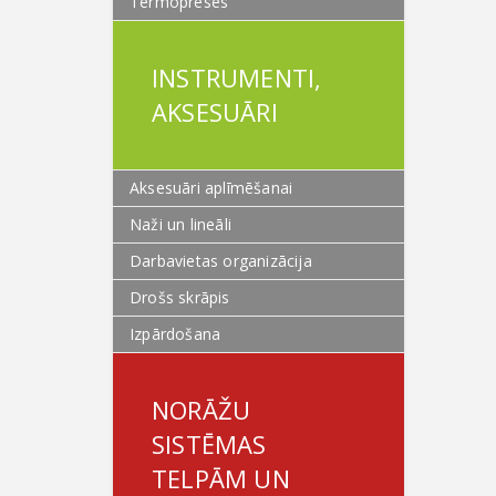
Termopreses
INSTRUMENTI,
AKSESUĀRI
Aksesuāri aplīmēšanai
Naži un lineāli
Darbavietas organizācija
Drošs skrāpis
Izpārdošana
NORĀŽU
SISTĒMAS
TELPĀM UN