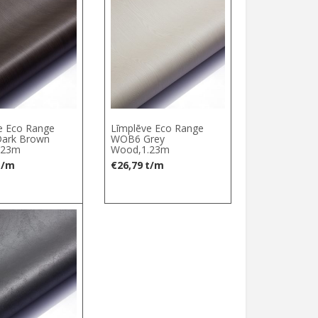
e Eco Range
Līmplēve Eco Range
ark Brown
WOB6 Grey
.23m
Wood,1.23m
t/m
€
26,79
t/m