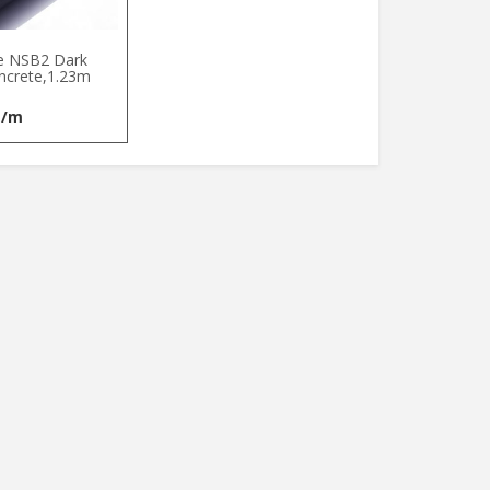
e NSB2 Dark
ncrete,1.23m
t/m