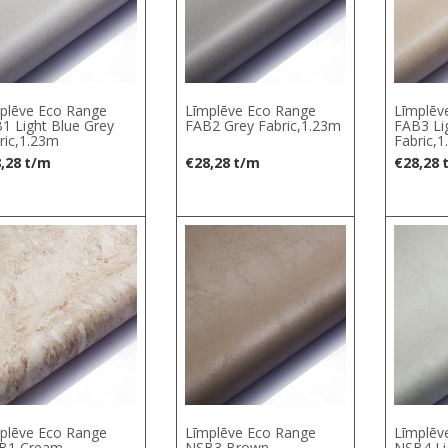
plēve Eco Range
Līmplēve Eco Range
Līmplēv
1 Light Blue Grey
FAB2 Grey Fabric,1.23m
FAB3 Li
ric,1.23m
Fabric,
,28
t/m
€
28,28
t/m
€
28,28
plēve Eco Range
Līmplēve Eco Range
Līmplēv
B1 Cream
NSB3 Brown
NSB4 Li