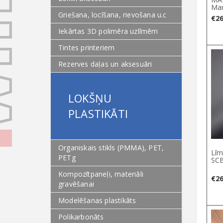
Mar
Griešana, locīšana, rievošana u.c
€
26
Iekārtas 3D polimēra uzlīmēm
Tintes printeriem
Rezerves daļas un aksesuāri
LOKŠŅU
PLASTIKĀTI
Organiskais stikls (PMMA), PET,
Līm
PETg
SCB
Kompozītpaneļi, materiāli
€
26
gravēšanai
Modelēšanas plastikāts
Polikarbonāts