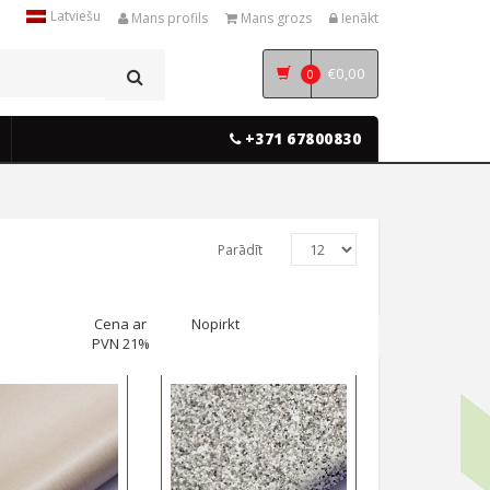
Latviešu
Mans profils
Mans grozs
Ienākt
€
0,00
0
+371 67800830
Parādīt
Cena ar
Nopirkt
PVN 21%