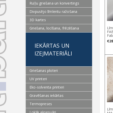
Ruļļu griešana un konvertings
Divpusējo līmlentu ražošana
3D kartes
Līm
Griešana, locīšana, frēzēšana
FAB
Fab
€
28
IEKĀRTAS UN
IZEJMATERIĀLI
Griešanas ploteri
UV printeri
Eko-solventa printeri
Gravēšanas iekārtas
Termopreses
Līm
Loklik aksesuāri
MA