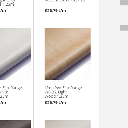
e,1.23m
t/m
€
26,79
t/m
e Eco Range
Līmplēve Eco Range
hite
WOB2 Light
.23m
Wood,1.23m
t/m
€
26,79
t/m