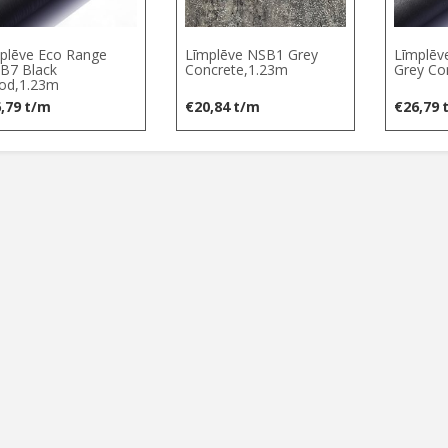
plēve Eco Range
Līmplēve NSB1 Grey
Līmplēv
7 Black
Concrete,1.23m
Grey Co
od,1.23m
,79
t/m
€
20,84
t/m
€
26,79