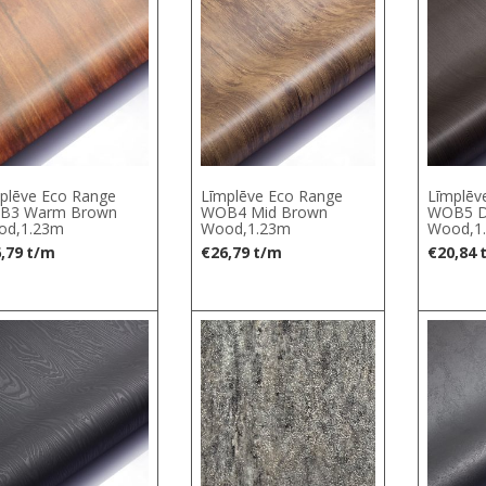
plēve Eco Range
Līmplēve Eco Range
Līmplēv
B3 Warm Brown
WOB4 Mid Brown
WOB5 D
od,1.23m
Wood,1.23m
Wood,1
,79
t/m
€
26,79
t/m
€
20,84