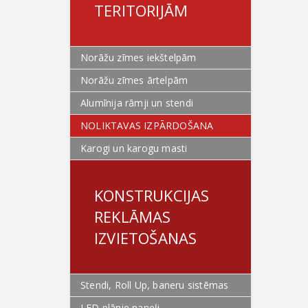
TERITORIJĀM
Norāžu zīmes iekštelpām
Norāžu zīmes ārtelpām
Alumīnija rāmji un stendi
NOLIKTAVAS IZPĀRDOŠANA
Karogi un karogu masti
KONSTRUKCIJAS
REKLĀMAS
IZVIETOŠANAS
Stendi, Roll Up, baneru sistēmas
LED plānie paneļi