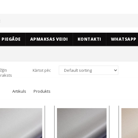
PIEGĀDE
APMAKSAS VEIDI
KONTAKTI
WHATSAPP
žģis
Kārtot pēc
raksts
Artikuls
Produkts