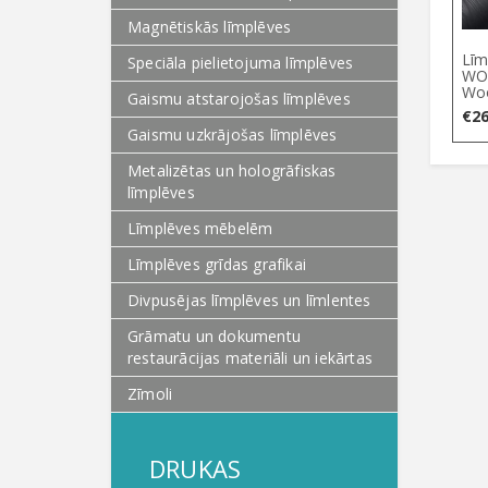
Magnētiskās līmplēves
Līm
Speciāla pielietojuma līmplēves
WOB
Wo
Gaismu atstarojošas līmplēves
€
26
Gaismu uzkrājošas līmplēves
Metalizētas un hologrāfiskas
līmplēves
Līmplēves mēbelēm
Līmplēves grīdas grafikai
Divpusējas līmplēves un līmlentes
Grāmatu un dokumentu
restaurācijas materiāli un iekārtas
Zīmoli
DRUKAS