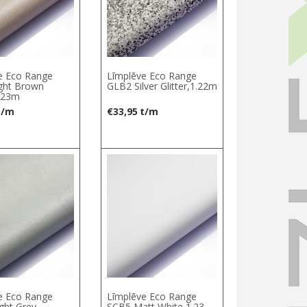
e Eco Range
Līmplēve Eco Range
ght Brown
GLB2 Silver Glitter,1.22m
1.23m
t/m
€
33,95
t/m
e Eco Range
Līmplēve Eco Range
ght Grey
SCB5 Matt White,1.23