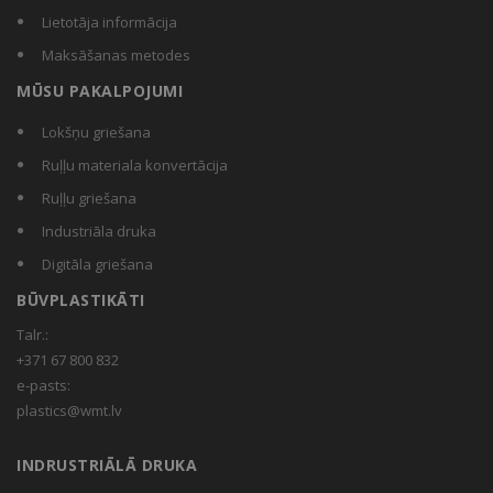
Lietotāja informācija
Maksāšanas metodes
MŪSU PAKALPOJUMI
Lokšņu griešana
Ruļļu materiala konvertācija
Ruļļu griešana
Industriāla druka
Digitāla griešana
BŪVPLASTIKĀTI
Talr.:
+371 67 800 832
e-pasts:
plastics@wmt.lv
INDRUSTRIĀLĀ DRUKA