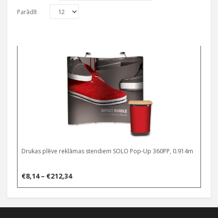
Parādīt
Select options
Drukas plēve reklāmas stendiem SOLO Pop-Up 360PP, 0.914m
Price
€
8,14
–
€
212,34
range:
€8,14