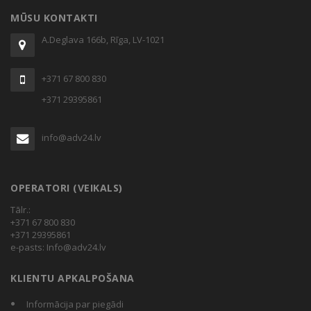
through
MŪSU KONTAKTI
€212,34
A.Deglava 166b, Rīga, LV-1021
+371 67 800 830
+371 29395861
info@adv24.lv
OPERATORI (VEIKALS)
Tālr.:
+371 67 800 830
+371 29395861
e-pasts:
Info@adv24.lv
KLIENTU APKALPOŠANA
Informācija par piegādi