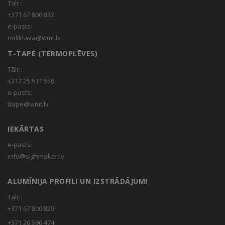
Talr.:
+371 67 800 832
e-pasts:
noliktava@wmt.lv
T-TAPE (TERMOPLĒVES)
Tālr.:
+317 25 511 556
e-pasts:
ttape@wmt.lv
IEKĀRTAS
e-pasts:
info@signmaker.lv
ALUMĪNIJA PROFILI UN IZSTRĀDĀJUMI
Talr.:
+371 67 800 829
+371 26 596 474