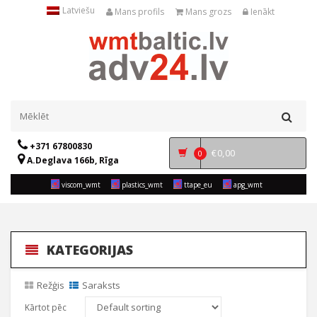
Latviešu
Mans profils
Mans grozs
Ienākt
+371 67800830
€
0,00
0
A.Deglava 166b, Rīga
viscom_wmt
plastics_wmt
ttape_eu
apg_wmt
KATEGORIJAS
Režģis
Saraksts
Kārtot pēc