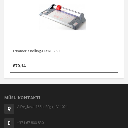
Trimmeris Rolling-Cut RC 260
€
70,14
MŪSU KONTAKTI
A.Deglava 166b, Rīga, LV-1021
+371 67 800 830