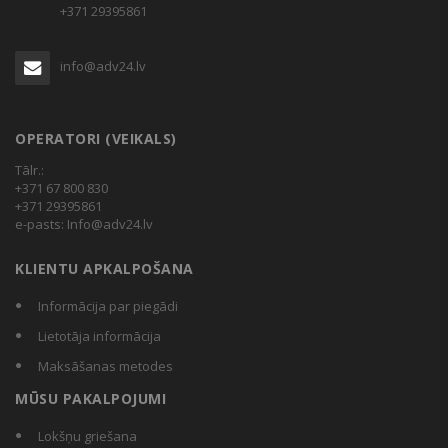
+371 29395861
info@adv24.lv
OPERATORI (VEIKALS)
Tālr.:
+371 67 800 830
+371 29395861
e-pasts:
Info@adv24.lv
KLIENTU APKALPOŠANA
Informācija par piegādi
Lietotāja informācija
Maksāšanas metodes
MŪSU PAKALPOJUMI
Lokšņu griešana