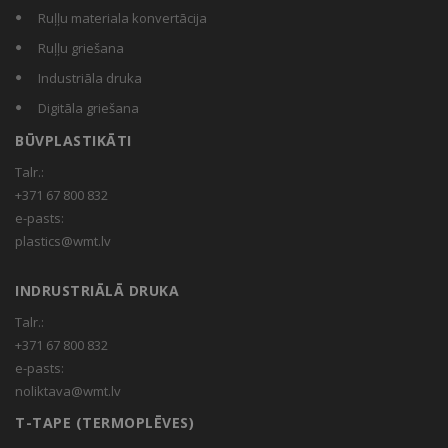
Ruļļu materiala konvertācija
Ruļļu griešana
Industriāla druka
Digitāla griešana
BŪVPLASTIKĀTI
Talr.:
+371 67 800 832
e-pasts:
plastics@wmt.lv
INDRUSTRIĀLĀ DRUKA
Talr.:
+371 67 800 832
e-pasts:
noliktava@wmt.lv
T-TAPE (TERMOPLĒVES)