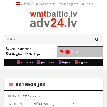
Latviešu
Mans profils
Mans grozs
Ienākt
+371 67800830
€
0,00
0
A.Deglava 166b, Rīga
viscom_wmt
plastics_wmt
ttape_eu
apg_wmt
KATEGORIJAS
Režģis
Saraksts
Kārtot pēc